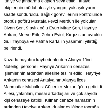
itfaiye ve jandarma ekipleri sevk edildi. İtfaiye
ekiplerinin müdahalesiyle yangın, yaklaşık yarım
saatte söndürüldü. Sağlık görevlilerinin kontrolünde
otobüs şoförü Mustafa Fevzi Merdün ile yolcular
Civan Şen, 9 aylık oğlu Eyüp Miraç Şen, Hayriye
Arıkan, Merve Erik, Zehra Eyiol, Kırgızistan uyruklu
Güli Tayboya ve Fatma Kartal'ın yaşamını yitirdiği
belirlendi.
Kazada hayatını kaybedenlerden Alanya 1’inci
Noterliği personeli Hayriye Arıkan'ın cenazesi
işlemlerinin ardından ailesine teslim edildi. Hayriye
Arıkan’ın cenazesi Antalya’nın Alanya ilçesi
Mahmutlar Mahallesi Cücenler Mezarlığı’na getirildi.
Ailesi, yakınları, mesai arkadaşları ve çok sayıda
kişi cenazeye katıldı. Kılınan cenaze namazının
ardından Hayriye Arıkan, dualar eşliğinde toprağa