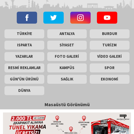
TÜRKİYE
ANTALYA
BURDUR
ISPARTA
SİYASET
TURİZM
YAZARLAR
FOTO GALERİ
VİDEO GALERİ
RESMİ REKLAMLAR
KAMPÜS
SPOR
GÜN'ÜN ÜRÜNÜ
SAĞLIK
EKONOMİ
DÜNYA
Masaüstü Görünümü
İletişim
Künye
Copyright © 2026 Gün Haber