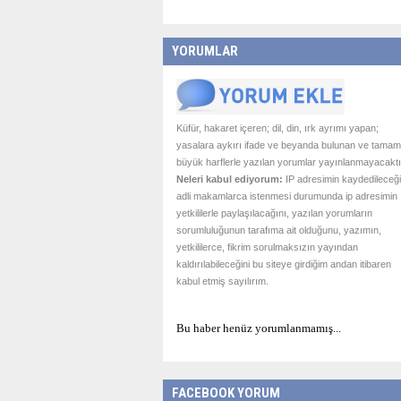
YORUMLAR
Küfür, hakaret içeren; dil, din, ırk ayrımı yapan;
yasalara aykırı ifade ve beyanda bulunan ve tamam
büyük harflerle yazılan yorumlar yayınlanmayacaktı
Neleri kabul ediyorum:
IP adresimin kaydedileceği
adli makamlarca istenmesi durumunda ip adresimin
yetkililerle paylaşılacağını, yazılan yorumların
sorumluluğunun tarafıma ait olduğunu, yazımın,
yetkililerce, fikrim sorulmaksızın yayından
kaldırılabileceğini bu siteye girdiğim andan itibaren
kabul etmiş sayılırım.
Bu haber henüz yorumlanmamış...
FACEBOOK YORUM