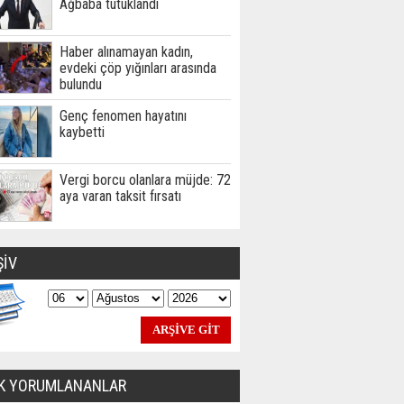
Ağbaba tutuklandı
Haber alınamayan kadın,
evdeki çöp yığınları arasında
bulundu
Genç fenomen hayatını
kaybetti
Vergi borcu olanlara müjde: 72
aya varan taksit fırsatı
ŞİV
K YORUMLANANLAR