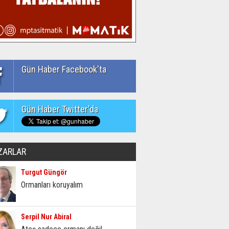
Gün Haber Facebook'ta
Gün Haber Twitter'da
ZARLAR
Turgut Güngör
Ormanları koruyalım
Serpil Nur Abiral