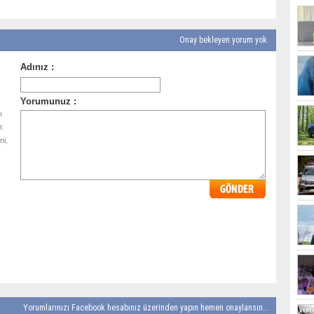
Onay bekleyen yorum yok.
ı
r.
ni,
Yorumlarınızı Facebook hesabınız üzerinden yapın hemen onaylansın...