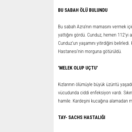
BU SABAH ÖLÜ BULUNDU
Bu sabah Azra'nın mamasını vermek için
yattığını gördü. Cunduz, hemen 112'yi ar
Cunduz'un yaşamını yitirdiğini belirledi
Hastanesi'nin morguna götürüldü.
'MELEK OLUP UÇTU'
Kızlarının ölümüyle büyük üzüntü yaşad
vücudunda ciddi enfeksiyon vardı. Sıkınt
hamile. Kardeşini kucağına alamadan me
TAY- SACHS HASTALIĞI