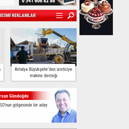
RESMİ REKLAMLAR
a
Antalya Büyükşehir’den üreticiye
makine desteği
rsun Gündoğdu
SO'nun gölgesinde bir aday