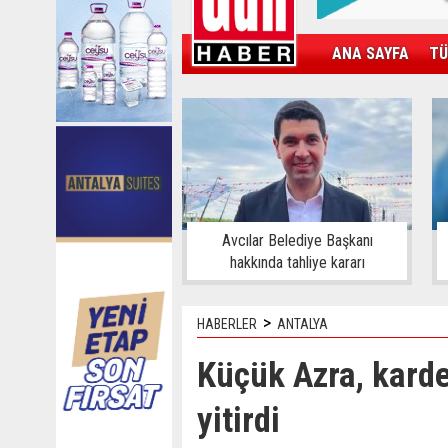
ANA SAYFA
TÜ
KAMPÜS
SPOR
GÜN'ÜN ÜRÜNÜ
Avcılar Belediye Başkanı
hakkında tahliye kararı
>
HABERLER
ANTALYA
Küçük Azra, kard
yitirdi