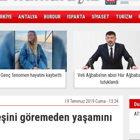
RKİYE
ANTALYA
BURDUR
ISPARTA
SİYASET
TURİZM
SAĞLIK
EKONOMİ
DÜNYA
Genç fenomen hayatını kaybetti
Veli Ağbaba’nın abisi Hür Ağbab
tutuklandı
19 Temmuz 2019 Cuma - 13:24
Du
eşini göremeden yaşamını
AT