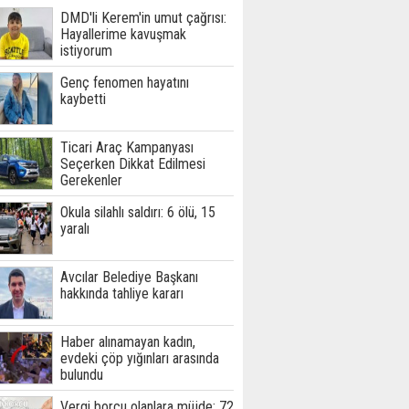
DMD'li Kerem'in umut çağrısı:
Hayallerime kavuşmak
istiyorum
Genç fenomen hayatını
kaybetti
Ticari Araç Kampanyası
Seçerken Dikkat Edilmesi
Gerekenler
Okula silahlı saldırı: 6 ölü, 15
yaralı
Avcılar Belediye Başkanı
hakkında tahliye kararı
Haber alınamayan kadın,
evdeki çöp yığınları arasında
bulundu
Vergi borcu olanlara müjde: 72