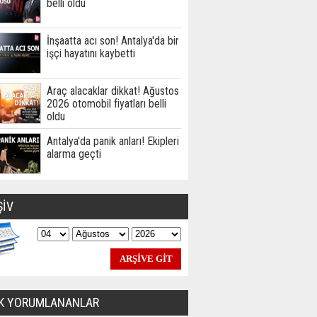
belli oldu
İnşaatta acı son! Antalya'da bir
işçi hayatını kaybetti
Araç alacaklar dikkat! Ağustos
2026 otomobil fiyatları belli
oldu
Antalya'da panik anları! Ekipleri
alarma geçti
ŞİV
K YORUMLANANLAR