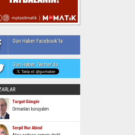
Gün Haber Facebook'ta
Gün Haber Twitter'da
ZARLAR
Turgut Güngör
Ormanları koruyalım
Serpil Nur Abiral