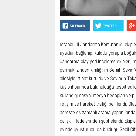
İstanbul İl Jandarma Komutanlığı ekipl
ayakları bağlanıp, külotlu çorapla boğulm
Jandarma olay yeri inceleme ekipleri; m
parmak izinden kimliğinin Semih Sevim'e 
ailesiyle irtibat kuruldu ve Sevim'in To
kayıp ihbarında bulunulduğu tespit edild
kullandığı sosyal medya hesapları ve p
iletişim ve hareket trafiği belirlendi. O
adreste eş zamanlı arama yapan jandarma
çelişkili ifadelerinden şüphelendi. Ekipl
evinde uyuşturucu da bulduğu Seçil Çiftç