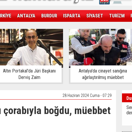
RKİYE
ANTALYA
BURDUR
ISPARTA
SİYASET
TURİZM
SAĞLIK
EKONOMİ
DÜNYA
Altın Portakal'da Jüri Başkanı
Antalya'da cinayet sanığına
Derviş Zaim
ağırlaştırılmış müebbet
28 Haziran 2024 Cuma - 07:29
Du
lu çorabıyla boğdu, müebbet
Sen
der