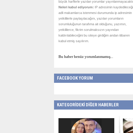
büyük harflerle yazılan yorumlar yayınlanmayacaktı
Neleri kabul ediyorum:
IP adresimin kaydedileceği
adli makamlarca istenmesi durumunda ip adresimin
yetkililerle paylaşılacağını, yazılan yorumların
sorumluluğunun tarafıma ait olduğunu, yazımın,
yetkililerce, fikrim sorulmaksızın yayından
kaldırılabileceğini bu siteye girdiğim andan itibaren
kabul etmiş sayılırım.
Bu haber henüz yorumlanmamış...
FACEBOOK YORUM
KATEGORİDEKİ DİĞER HABERLER