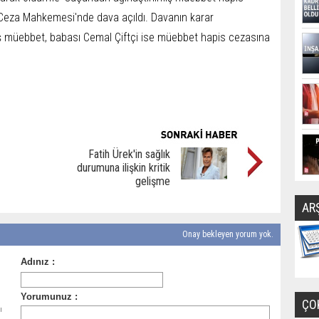
 Ceza Mahkemesi'nde dava açıldı. Davanın karar
mış müebbet, babası Cemal Çiftçi ise müebbet hapis cezasına
Fatih Ürek'in sağlık
durumuna ilişkin kritik
gelişme
AR
Onay bekleyen yorum yok.
ÇO
ı