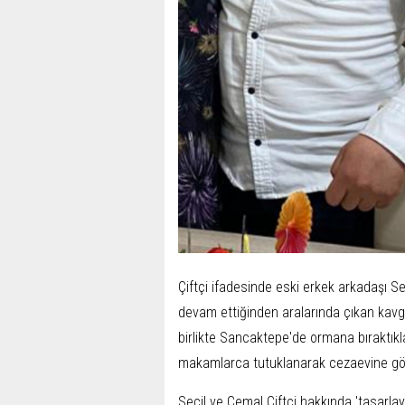
Çiftçi ifadesinde eski erkek arkadaşı Se
devam ettiğinden aralarında çıkan kavg
birlikte Sancaktepe'de ormana bıraktıkları
makamlarca tutuklanarak cezaevine gö
Seçil ve Cemal Çiftçi hakkında 'tasarl