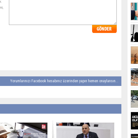
r.
ni,
Yorumlarınızı Facebook hesabınız üzerinden yapın hemen onaylansın...