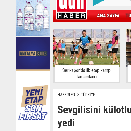
ANA SAYFA
TÜ
KAMPÜS
SPOR
GÜN'ÜN ÜRÜNÜ
Serikspor'da ilk etap kampı
tamamlandı
>
HABERLER
TÜRKİYE
Sevgilisini külot
yedi