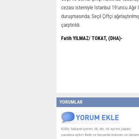
cezası istemiyle İstanbul 19'uncu Ağır
duruşmasında; Seçil Çiftçi ağırlaştırıl
çarptırıldı.
Fatih YILMAZ/ TOKAT, (DHA)-
YORUMLAR
Küfür, hakaret içeren; dil, din, ırk ayrımı yapan;
yasalara aykırı ifade ve beyanda bulunan ve tamam