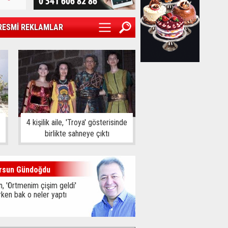
RESMİ REKLAMLAR
4 kişilik aile, 'Troya' gösterisinde
birlikte sahneye çıktı
rsun Gündoğdu
, 'Örtmenim çişim geldi'
ken bak o neler yaptı