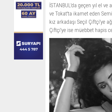
İSTANBUL'da geçen yıl el ve 
ve Tokat'ta ikamet eden Semi
kız arkadaşı Seçil Çiftçi'ye 
Çiftçi'ye ise müebbet hapis ce