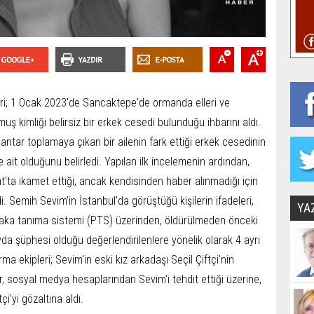
eri; 1 Ocak 2023'de Sancaktepe'de ormanda elleri ve
uş kimliği belirsiz bir erkek cesedi bulunduğu ihbarını aldı.
antar toplamaya çıkan bir ailenin fark ettiği erkek cesedinin
ait olduğunu belirledi. Yapılan ilk incelemenin ardından,
kat'ta ikamet ettiği, ancak kendisinden haber alınmadığı için
i. Semih Sevim'in İstanbul’da görüştüğü kişilerin ifadeleri,
YA
laka tanıma sistemi (PTS) üzerinden, öldürülmeden önceki
layda şüphesi olduğu değerlendirilenlere yönelik olarak 4 ayrı
 ekipleri; Sevim'in eski kız arkadaşı Seçil Çiftçi’nin
er, sosyal medya hesaplarından Sevim'i tehdit ettiği üzerine,
i’yi gözaltına aldı.