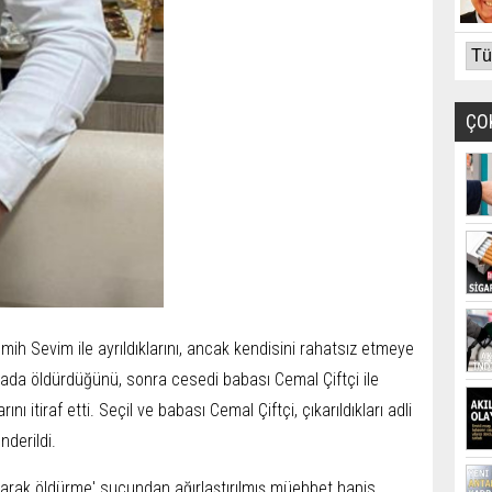
ÇO
mih Sevim ile ayrıldıklarını, ancak kendisini rahatsız etmeye
ada öldürdüğünü, sonra cesedi babası Cemal Çiftçi ile
nı itiraf etti. Seçil ve babası Cemal Çiftçi, çıkarıldıkları adli
nderildi.
ayarak öldürme' suçundan ağırlaştırılmış müebbet hapis