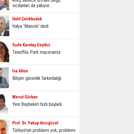
Ateş sadece ormanı değil,
vicdanları da yakıyor...
Halit Çelikbudak
İtalya ‘Mancini‘ dedi
Sude Karataş Geyikci
Teneffüs Park maceramız
İsa Altun
Bilişim güvenlik farkındalığı
Mesut Gürkan
Yeni Başhekim hızlı başladı
Prof. Dr. Yakup Alıcıgüzel
Türkiye’nin problemi yok, problemi