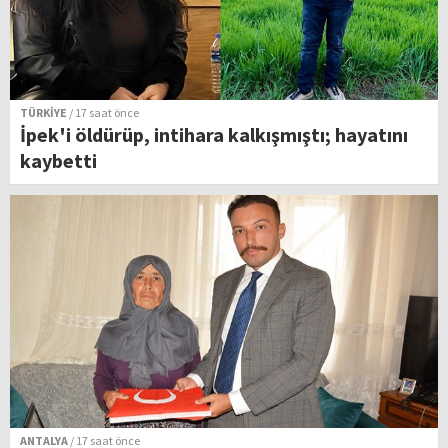
TÜRKİYE
/ 17 saat önce
İpek'i öldürüp, intihara kalkışmıştı; hayatını
kaybetti
ANTALYA
/ 17 saat önce