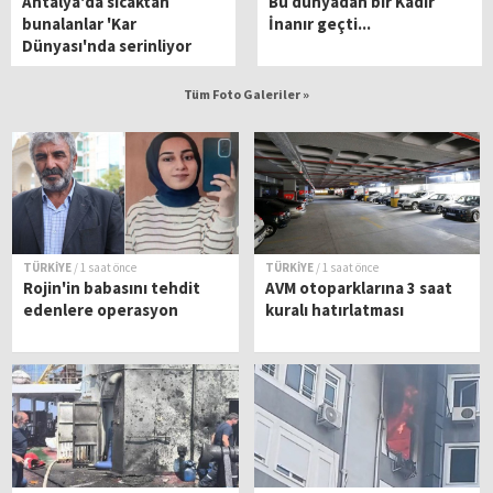
Antalya'da sıcaktan
Bu dünyadan bir Kadir
bunalanlar 'Kar
İnanır geçti...
Dünyası'nda serinliyor
Tüm Foto Galeriler »
TÜRKİYE
/ 1 saat önce
TÜRKİYE
/ 1 saat önce
Rojin'in babasını tehdit
AVM otoparklarına 3 saat
edenlere operasyon
kuralı hatırlatması