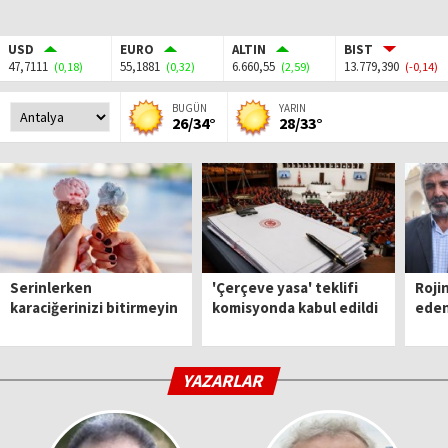
USD
EURO
ALTIN
BIST
47,7111
55,1881
6.660,55
13.779,390
(0,18)
(0,32)
(2,59)
(-0,14)
BUGÜN
YARIN
26/34°
28/33°
Serinlerken
'Çerçeve yasa' teklifi
Roji
karaciğerinizi bitirmeyin
komisyonda kabul edildi
eden
YAZARLAR