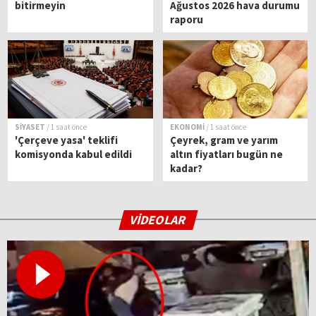
bitirmeyin
Ağustos 2026 hava durumu
raporu
SİYASET
/ 1 saat önce
EKONOMİ
/ 1 saat önce
'Çerçeve yasa' teklifi
Çeyrek, gram ve yarım
komisyonda kabul edildi
altın fiyatları bugün ne
kadar?
VİDEOLAR