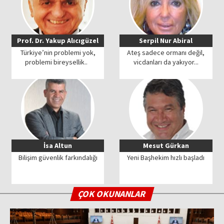
Prof. Dr. Yakup Alıcıgüzel
Serpil Nur Abiral
Türkiye’nin problemi yok,
Ateş sadece ormanı değil,
problemi bireysellik..
vicdanları da yakıyor...
İsa Altun
Mesut Gürkan
Bilişim güvenlik farkındalığı
Yeni Başhekim hızlı başladı
ÇOK OKUNANLAR