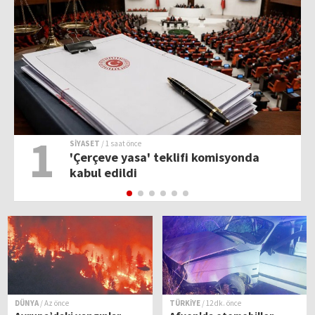
1
SİYASET
/ 1 saat önce
r
'Çerçeve yasa' teklifi komisyonda
kabul edildi
DÜNYA
/ Az önce
TÜRKİYE
/ 12 dk. önce