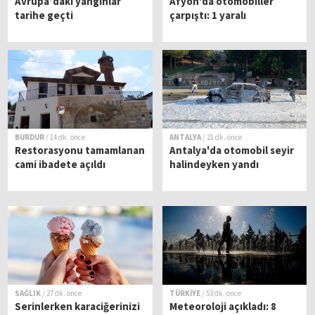
Avrupa’daki yangınlar
Afyon'da otomobiller
tarihe geçti
çarpıştı: 1 yaralı
BURDUR
/ 14 dk. önce
ANTALYA
/ 21 dk. önce
Restorasyonu tamamlanan
Antalya'da otomobil seyir
cami ibadete açıldı
halindeyken yandı
SAĞLIK
/ 27 dk. önce
TÜRKİYE
/ 53 dk. önce
Serinlerken karaciğerinizi
Meteoroloji açıkladı: 8