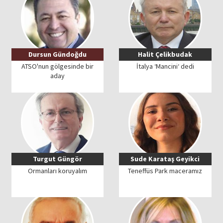
Dursun Gündoğdu
Halit Çelikbudak
ATSO'nun gölgesinde bir
İtalya ‘Mancini‘ dedi
aday
Turgut Güngör
Sude Karataş Geyikci
Ormanları koruyalım
Teneffüs Park maceramız