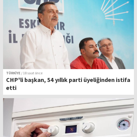
TÜRKİYE
/ 18 saat önce
CHP'li başkan, 54 yıllık parti üyeliğinden istifa
etti