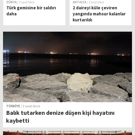
DÜNYA
/ 2 saat önce
ANTALYA
/ 2 saat önce
Türk gemisine bir saldırı
2 daireyi küle çeviren
daha
yangında mahsur kalanlar
kurtarıldı
TÜRKİYE
/ 2 saat önce
Balık tutarken denize düşen kişi hayatını
kaybetti