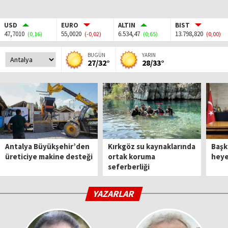
USD
EURO
ALTIN
BIST
47,7010
55,0020
6.534,47
13.798,820
(0,16)
(-0,02)
(0,65)
(0,00)
BUGÜN
YARIN
27/32°
28/33°
Antalya Büyükşehir’den
Kırkgöz su kaynaklarında
Başk
üreticiye makine desteği
ortak koruma
heyet
seferberliği
YAZARLAR