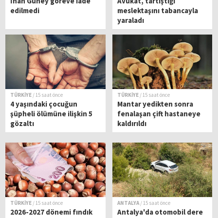
İnan Güney göreve iade
Avukat, tartıştığı
edilmedi
meslektaşını tabancayla
yaraladı
TÜRKİYE
/ 15 saat önce
TÜRKİYE
/ 15 saat önce
4 yaşındaki çocuğun
Mantar yedikten sonra
şüpheli ölümüne ilişkin 5
fenalaşan çift hastaneye
gözaltı
kaldırıldı
TÜRKİYE
/ 15 saat önce
ANTALYA
/ 15 saat önce
2026-2027 dönemi fındık
Antalya'da otomobil dere