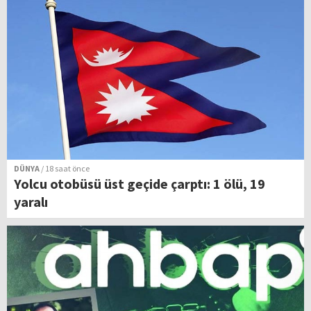
DÜNYA
/ 18 saat önce
Yolcu otobüsü üst geçide çarptı: 1 ölü, 19
yaralı