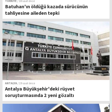
TÜRKİYE
/ 18 saat önce
Batuhan'ın öldüğü kazada sürücünün
tahliyesine aileden tepki
ANTALYA
/ 19 saat önce
Antalya Büyükşehir'deki rüşvet
soruşturmasında 2 yeni gözaltı