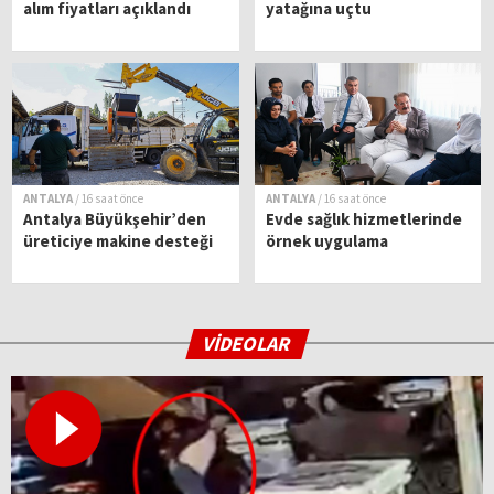
alım fiyatları açıklandı
yatağına uçtu
ANTALYA
/ 16 saat önce
ANTALYA
/ 16 saat önce
Antalya Büyükşehir’den
Evde sağlık hizmetlerinde
üreticiye makine desteği
örnek uygulama
VİDEOLAR