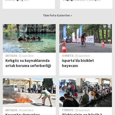
Tüm Foto Galeriler »
ANTALYA
/ 16 saat önce
ISPARTA
/ 16 saat önce
Kırkgöz su kaynaklarında
Isparta'da bisiklet
ortak koruma seferberliği
heyecanı
ANTALYA
/ 16 saat önce
TÜRKİYE
/ 16 saat önce
Kocagöz: Ormanları
Türkiye'nin en büyük 3