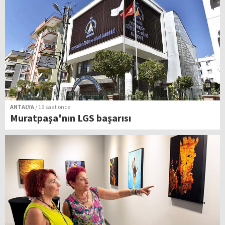
ANTALYA
/ 19 saat önce
Muratpaşa'nın LGS başarısı