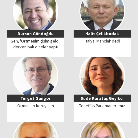
Dursun Gündoğdu
Halit Çelikbudak
Sen, 'Örtmenim çişim geldi'
İtalya ‘Mancini‘ dedi
derken bak o neler yaptı
Turgut Güngör
Sude Karataş Geyikci
Ormanları koruyalım
Teneffüs Park maceramız