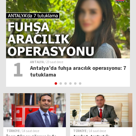
1
ANTALYA
/ 23 saat önce
Antalya’da fuhşa aracılık operasyonu: 7
tutuklama
TÜRKİYE
/ 14 saat önce
TÜRKİYE
/ 14 saat önce