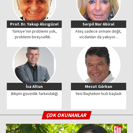
Prof. Dr. Yakup Alıcıgüzel
Serpil Nur Abiral
Türkiye’nin problemi yok,
Ateş sadece ormanı değil,
problemi bireysellik..
vicdanları da yakıyor...
İsa Altun
Mesut Gürkan
Bilişim güvenlik farkındalığı
Yeni Başhekim hızlı başladı
ÇOK OKUNANLAR