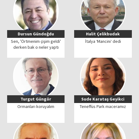
Dursun Gündoğdu
Halit Çelikbudak
Sen, 'Örtmenim çişim geldi'
İtalya ‘Mancini‘ dedi
derken bak o neler yaptı
Turgut Güngör
Sude Karataş Geyikci
Ormanları koruyalım
Teneffüs Park maceramız