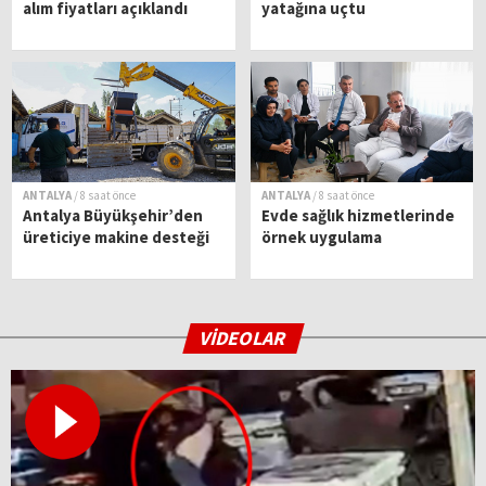
alım fiyatları açıklandı
yatağına uçtu
ANTALYA
/ 8 saat önce
ANTALYA
/ 8 saat önce
Antalya Büyükşehir’den
Evde sağlık hizmetlerinde
üreticiye makine desteği
örnek uygulama
VİDEOLAR