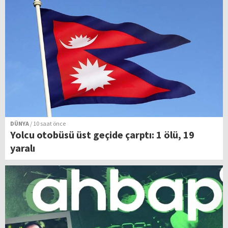
DÜNYA
/ 10 saat önce
Yolcu otobüsü üst geçide çarptı: 1 ölü, 19
yaralı