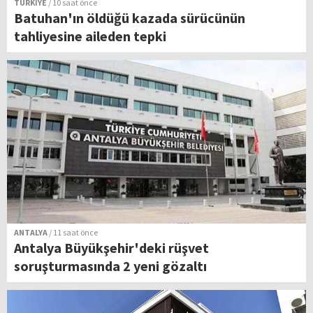
TÜRKİYE
/ 10 saat önce
Batuhan'ın öldüğü kazada sürücünün
tahliyesine aileden tepki
ANTALYA
/ 11 saat önce
Antalya Büyükşehir'deki rüşvet
soruşturmasında 2 yeni gözaltı