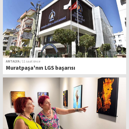
ANTALYA
/ 11 saat önce
Muratpaşa'nın LGS başarısı