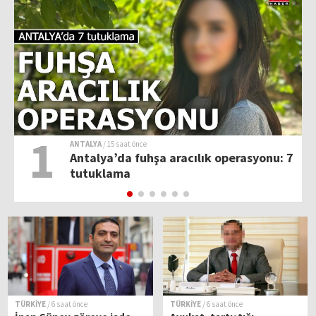
1
ANTALYA
/ 15 saat önce
Antalya’da fuhşa aracılık operasyonu: 7
tutuklama
TÜRKİYE
/ 6 saat önce
TÜRKİYE
/ 6 saat önce