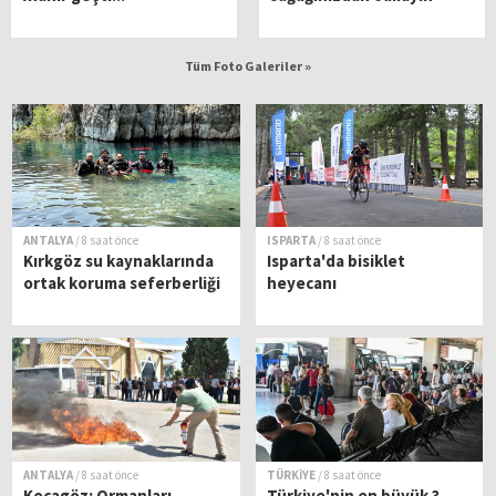
Tüm Foto Galeriler »
ANTALYA
/ 8 saat önce
ISPARTA
/ 8 saat önce
Kırkgöz su kaynaklarında
Isparta'da bisiklet
ortak koruma seferberliği
heyecanı
ANTALYA
/ 8 saat önce
TÜRKİYE
/ 8 saat önce
Kocagöz: Ormanları
Türkiye'nin en büyük 3