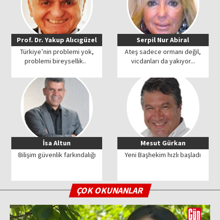
Prof. Dr. Yakup Alıcıgüzel
Serpil Nur Abiral
Türkiye’nin problemi yok,
Ateş sadece ormanı değil,
problemi bireysellik..
vicdanları da yakıyor...
İsa Altun
Mesut Gürkan
Bilişim güvenlik farkındalığı
Yeni Başhekim hızlı başladı
ÇOK OKUNANLAR