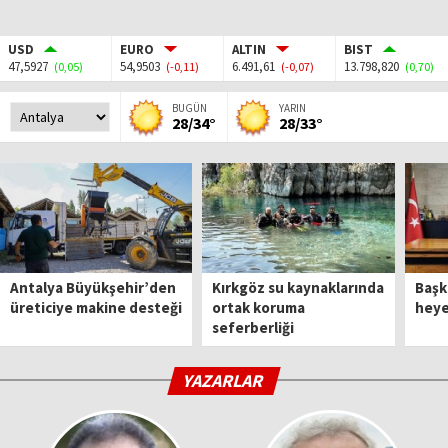
USD
EURO
ALTIN
BIST
47,5927
54,9503
6.491,61
13.798,820
(0,05)
(-0,11)
(-0,07)
(0,70)
BUGÜN
YARIN
28/34°
28/33°
Antalya Büyükşehir’den
Kırkgöz su kaynaklarında
Başk
üreticiye makine desteği
ortak koruma
heyet
seferberliği
YAZARLAR