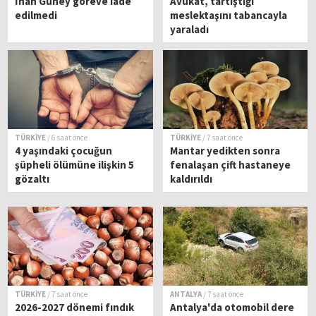
İnan Güney göreve iade
Avukat, tartıştığı
edilmedi
meslektaşını tabancayla
yaraladı
TÜRKİYE
/ 6 saat önce
TÜRKİYE
/ 7 saat önce
4 yaşındaki çocuğun
Mantar yedikten sonra
şüpheli ölümüne ilişkin 5
fenalaşan çift hastaneye
gözaltı
kaldırıldı
TÜRKİYE
/ 7 saat önce
ANTALYA
/ 7 saat önce
2026-2027 dönemi fındık
Antalya'da otomobil dere