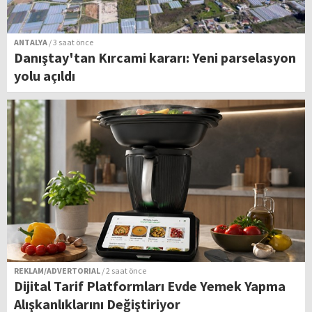
ANTALYA
/ 3 saat önce
Danıştay'tan Kırcami kararı: Yeni parselasyon
yolu açıldı
REKLAM/ADVERTORIAL
/ 2 saat önce
Dijital Tarif Platformları Evde Yemek Yapma
Alışkanlıklarını Değiştiriyor