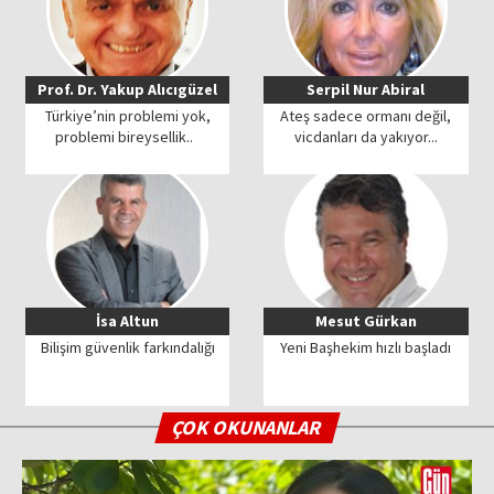
Prof. Dr. Yakup Alıcıgüzel
Serpil Nur Abiral
Türkiye’nin problemi yok,
Ateş sadece ormanı değil,
problemi bireysellik..
vicdanları da yakıyor...
İsa Altun
Mesut Gürkan
Bilişim güvenlik farkındalığı
Yeni Başhekim hızlı başladı
ÇOK OKUNANLAR