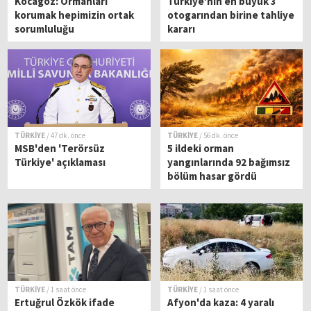
Kocagöz: Ormanları
Türkiye'nin en büyük 3
korumak hepimizin ortak
otogarından birine tahliye
sorumluluğu
kararı
TÜRKİYE
/ 47 dk. önce
TÜRKİYE
/ 56 dk. önce
MSB'den 'Terörsüz
5 ildeki orman
Türkiye' açıklaması
yangınlarında 92 bağımsız
bölüm hasar gördü
TÜRKİYE
/ 1 saat önce
TÜRKİYE
/ 1 saat önce
Ertuğrul Özkök ifade
Afyon'da kaza: 4 yaralı