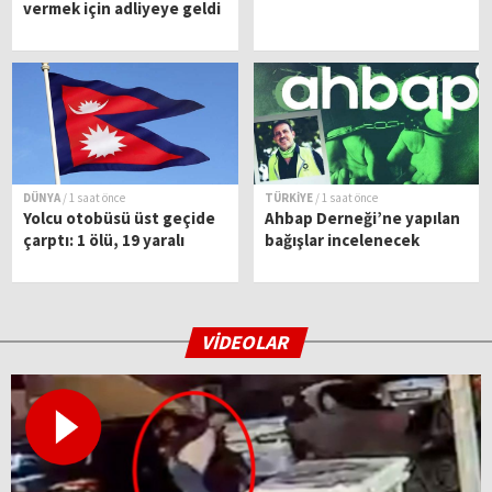
vermek için adliyeye geldi
DÜNYA
/ 1 saat önce
TÜRKİYE
/ 1 saat önce
Yolcu otobüsü üst geçide
Ahbap Derneği’ne yapılan
çarptı: 1 ölü, 19 yaralı
bağışlar incelenecek
VİDEOLAR