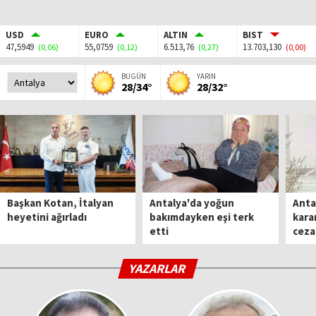
USD
EURO
ALTIN
BIST
47,5949
55,0759
6.513,76
13.703,130
(0,06)
(0,12)
(0,27)
(0,00)
BUGÜN
YARIN
28/34°
28/32°
Başkan Kotan, İtalyan
Antalya'da yoğun
Anta
heyetini ağırladı
bakımdayken eşi terk
karar
etti
ceza
YAZARLAR