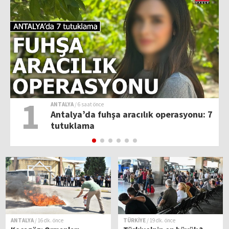
1
ANTALYA
/ 6 saat önce
Antalya’da fuhşa aracılık operasyonu: 7
tutuklama
ANTALYA
/ 16 dk. önce
TÜRKİYE
/ 19 dk. önce