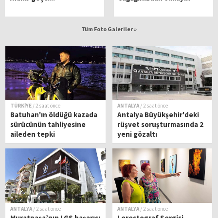
Tüm Foto Galeriler »
TÜRKİYE
/ 2 saat önce
ANTALYA
/ 2 saat önce
Batuhan'ın öldüğü kazada
Antalya Büyükşehir'deki
sürücünün tahliyesine
rüşvet soruşturmasında 2
aileden tepki
yeni gözaltı
ANTALYA
/ 2 saat önce
ANTALYA
/ 2 saat önce
Muratpaşa’nın LGS başarısı
Lerestograf Sergisi,