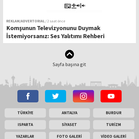
REKLAM/ADVERTORIAL
/ 2 saat önce
Komşunun Televizyonunu Duymak
İstemiyorsanız: Ses Yalıtımı Rehberi
Sayfa başına git
TÜRKİYE
ANTALYA
BURDUR
ISPARTA
SİYASET
TURİZM
YAZARLAR
FOTO GALERİ
VİDEO GALERİ