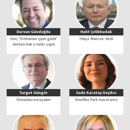
Dursun Gündoğdu
Halit Çelikbudak
Sen, 'Örtmenim çişim geldi'
İtalya ‘Mancini‘ dedi
derken bak o neler yaptı
Turgut Güngör
Sude Karataş Geyikci
Ormanları koruyalım
Teneffüs Park maceramız