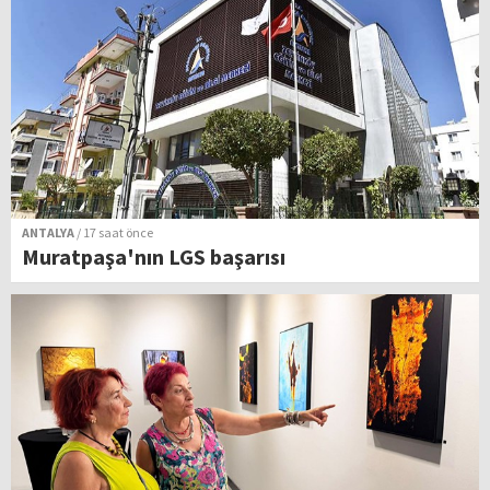
ANTALYA
/ 17 saat önce
Muratpaşa'nın LGS başarısı