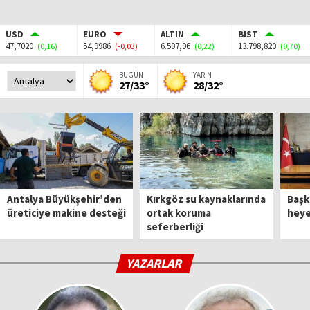
USD
EURO
ALTIN
BIST
47,7020
54,9986
6.507,06
13.798,820
(0,16)
(-0,03)
(0,22)
(0,70)
BUGÜN
YARIN
27/33°
28/32°
Antalya Büyükşehir’den
Kırkgöz su kaynaklarında
Başk
üreticiye makine desteği
ortak koruma
heyet
seferberliği
YAZARLAR