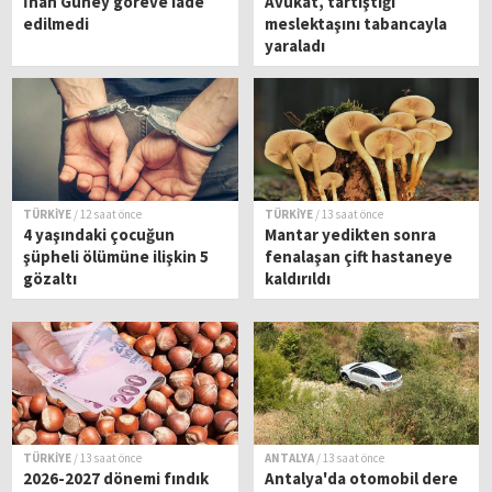
İnan Güney göreve iade
Avukat, tartıştığı
edilmedi
meslektaşını tabancayla
yaraladı
TÜRKİYE
/ 12 saat önce
TÜRKİYE
/ 13 saat önce
4 yaşındaki çocuğun
Mantar yedikten sonra
şüpheli ölümüne ilişkin 5
fenalaşan çift hastaneye
gözaltı
kaldırıldı
TÜRKİYE
/ 13 saat önce
ANTALYA
/ 13 saat önce
2026-2027 dönemi fındık
Antalya'da otomobil dere