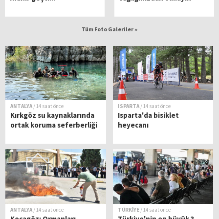
Tüm Foto Galeriler »
ANTALYA
/ 14 saat önce
ISPARTA
/ 14 saat önce
Kırkgöz su kaynaklarında
Isparta'da bisiklet
ortak koruma seferberliği
heyecanı
ANTALYA
/ 14 saat önce
TÜRKİYE
/ 14 saat önce
Kocagöz: Ormanları
Türkiye'nin en büyük 3