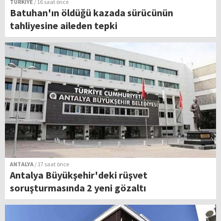
TÜRKİYE
/ 16 saat önce
Batuhan'ın öldüğü kazada sürücünün
tahliyesine aileden tepki
ANTALYA
/ 17 saat önce
Antalya Büyükşehir'deki rüşvet
soruşturmasında 2 yeni gözaltı