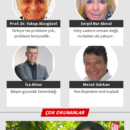
Prof. Dr. Yakup Alıcıgüzel
Serpil Nur Abiral
Türkiye’nin problemi yok,
Ateş sadece ormanı değil,
problemi bireysellik..
vicdanları da yakıyor...
İsa Altun
Mesut Gürkan
Bilişim güvenlik farkındalığı
Yeni Başhekim hızlı başladı
ÇOK OKUNANLAR