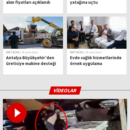
alım fiyatları açıklandı
yatağına uçtu
ANTALYA
/ 14 saat önce
ANTALYA
/ 14 saat önce
Antalya Büyükşehir’den
Evde sağlık hizmetlerinde
üreticiye makine desteği
örnek uygulama
VİDEOLAR