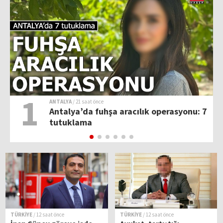
1
ANTALYA
/ 21 saat önce
Antalya’da fuhşa aracılık operasyonu: 7
tutuklama
TÜRKİYE
/ 12 saat önce
TÜRKİYE
/ 12 saat önce