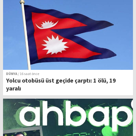
DÜNYA
/ 16 saat önce
Yolcu otobüsü üst geçide çarptı: 1 ölü, 19
yaralı