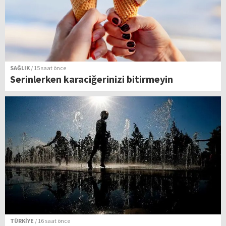
SAĞLIK
/ 15 saat önce
Serinlerken karaciğerinizi bitirmeyin
TÜRKİYE
/ 16 saat önce