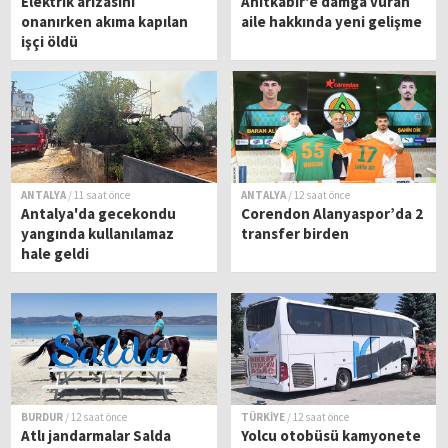
Elektrik arızasını
Anıtkabir'e damga vuran
onanırken akıma kapılan
aile hakkında yeni gelişme
işçi öldü
ANTALYA
/ 11 saat önce
ANTALYA
/ 12 saat önce
Antalya'da gecekondu
Corendon Alanyaspor’da 2
yangında kullanılamaz
transfer birden
hale geldi
BURDUR
/ 12 saat önce
TÜRKİYE
/ 12 saat önce
Atlı jandarmalar Salda
Yolcu otobüsü kamyonete