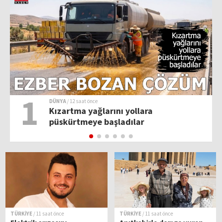
1
DÜNYA
/ 12 saat önce
Kızartma yağlarını yollara
püskürtmeye başladılar
TÜRKİYE
/ 11 saat önce
TÜRKİYE
/ 11 saat önce