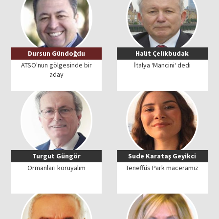
Dursun Gündoğdu
Halit Çelikbudak
ATSO'nun gölgesinde bir
İtalya ‘Mancini‘ dedi
aday
Turgut Güngör
Sude Karataş Geyikci
Ormanları koruyalım
Teneffüs Park maceramız