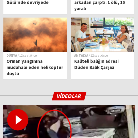
Gölü'nde devriyede
arkadan çarptı: 1 ölü, 15
yaralı
DÜNYA
/ 12 saat önce
ANTALYA
/ 12 saat önce
Orman yangınına
Kaliteli balığın adresi
müdahale eden helikopter
Düden Balık Çarşısı
düştü
VİDEOLAR