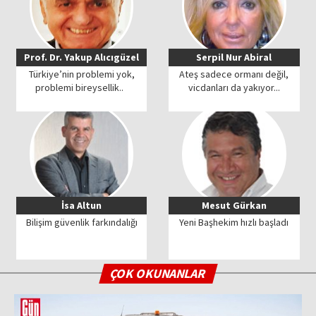
Prof. Dr. Yakup Alıcıgüzel
Serpil Nur Abiral
Türkiye’nin problemi yok,
Ateş sadece ormanı değil,
problemi bireysellik..
vicdanları da yakıyor...
İsa Altun
Mesut Gürkan
Bilişim güvenlik farkındalığı
Yeni Başhekim hızlı başladı
ÇOK OKUNANLAR