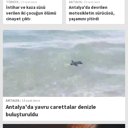
TÜRKİYE
/ 13 saat önce
ANTALYA
/ 14 saat önce
İntihar ve kaza süsü
Antalya'da devrilen
verilen iki çocuğun ölümü
motosikletin sürücüsü,
cinayet çıktı
yaşamını yitirdi
ANTALYA
/ 14 saat önce
Antalya'da yavru carettalar denizle
buluşturuldu