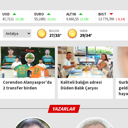
USD
EURO
ALTIN
BIST
47,7111
55,1881
6.660,55
13.779,390
(0,18)
(0,32)
(2,59)
(-0,14)
BUGÜN
YARIN
27/33°
29/34°
Corendon Alanyaspor’da
Kaliteli balığın adresi
Gurbe
2 transfer birden
Düden Balık Çarşısı
geld
haya
YAZARLAR