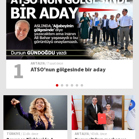
1
ANTALYA
/ 7 saat önce
ATSO'nun gölgesinde bir aday
TÜRKİYE
/ 11 dk. önce
ANTALYA
/ 43 dk. önce