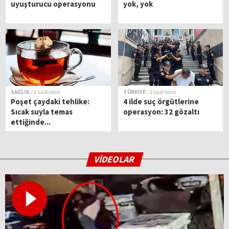
uyuşturucu operasyonu
yok, yok
SAĞLIK
/ 1 saat önce
TÜRKİYE
/ 2 saat önce
Poşet çaydaki tehlike:
4 ilde suç örgütlerine
Sıcak suyla temas
operasyon: 32 gözaltı
ettiğinde...
VİDEOLAR