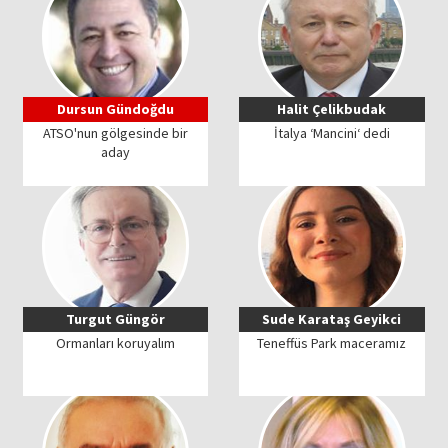
Dursun Gündoğdu
Halit Çelikbudak
ATSO'nun gölgesinde bir
İtalya ‘Mancini‘ dedi
aday
Turgut Güngör
Sude Karataş Geyikci
Ormanları koruyalım
Teneffüs Park maceramız