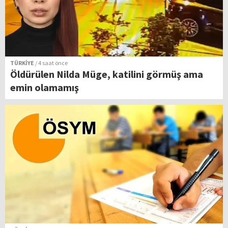
TÜRKİYE
/ 4 saat önce
Öldürülen Nilda Müge, katilini görmüş ama
emin olamamış