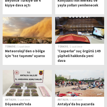
Beyonce Türkiye'de 4
Konyaaltı'nın merkez ve
kişiye dava açtı
yayla yolları yenilenecek
TÜRKİYE
/ 1 saat önce
TÜRKİYE
/ 1 saat önce
Meteoroloji'den o bölge
'Casperlar' suç örgütü 149
için 'toz taşınımı' uyarısı
şüpheli hakkında yeni
dava
ANTALYA
/ 1 saat önce
ANTALYA
/ 1 saat önce
Döşemealtı'nda
Antalya'da bu pazarda