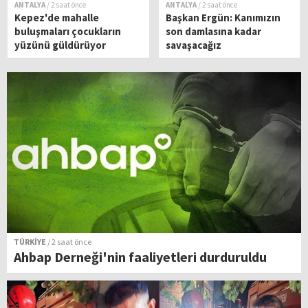
ANTALYA
/ 2 saat önce
ANTALYA
/ 2 saat önce
Kepez'de mahalle
Başkan Ergün: Kanımızın
buluşmaları çocukların
son damlasına kadar
yüzünü güldürüyor
savaşacağız
TÜRKİYE
/ 2 saat önce
Ahbap Derneği'nin faaliyetleri durduruldu