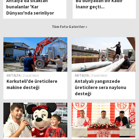
Antalya'da sıcaktan
Bu dünyadan bir Kadir
bunalanlar 'Kar
İnanır geçti...
Dünyası'nda serinliyor
Tüm Foto Galeriler »
ANTALYA
/ 2 saat önce
ANTALYA
/ 2 saat önce
Korkuteli'de üreticilere
Antalyalı yangınzede
makine desteği
üreticilere sera naylonu
desteği