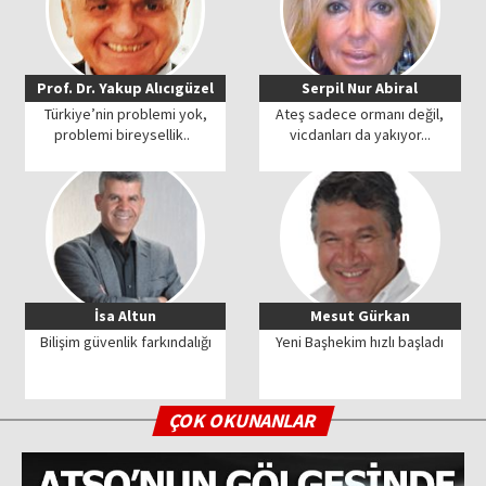
Prof. Dr. Yakup Alıcıgüzel
Serpil Nur Abiral
Türkiye’nin problemi yok,
Ateş sadece ormanı değil,
problemi bireysellik..
vicdanları da yakıyor...
İsa Altun
Mesut Gürkan
Bilişim güvenlik farkındalığı
Yeni Başhekim hızlı başladı
ÇOK OKUNANLAR