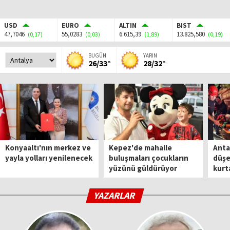
USD
EURO
ALTIN
BIST
47,7046
55,0283
6.615,39
13.825,580
(0,17)
(0,03)
(1,89)
(0,19)
BUGÜN
YARIN
26/33°
28/32°
Konyaaltı'nın merkez ve
Kepez'de mahalle
Anta
yayla yolları yenilenecek
buluşmaları çocukların
düşe
yüzünü güldürüyor
kurta
YAZARLAR