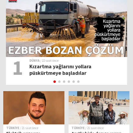
1
DÜNYA
/ 22 saat önce
Kızartma yağlarını yollara
püskürtmeye başladılar
TÜRKİYE
/ 21 saat önce
TÜRKİYE
/ 21 saat önce