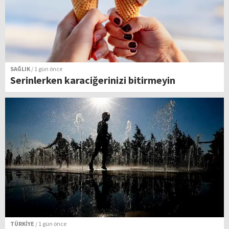
SAĞLIK
/ 1 gün önce
Serinlerken karaciğerinizi bitirmeyin
TÜRKİYE
/ 1 gün önce