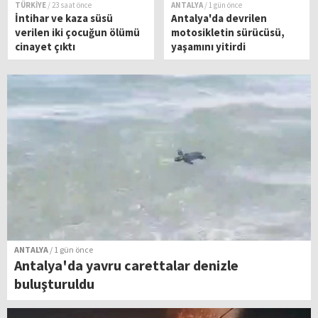
TÜRKİYE
/ 23 saat önce
ANTALYA
/ 1 gün önce
İntihar ve kaza süsü
Antalya'da devrilen
verilen iki çocuğun ölümü
motosikletin sürücüsü,
cinayet çıktı
yaşamını yitirdi
ANTALYA
/ 1 gün önce
Antalya'da yavru carettalar denizle
buluşturuldu