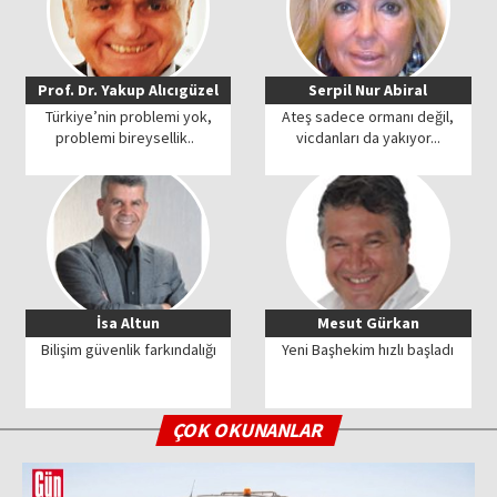
Prof. Dr. Yakup Alıcıgüzel
Serpil Nur Abiral
Türkiye’nin problemi yok,
Ateş sadece ormanı değil,
problemi bireysellik..
vicdanları da yakıyor...
İsa Altun
Mesut Gürkan
Bilişim güvenlik farkındalığı
Yeni Başhekim hızlı başladı
ÇOK OKUNANLAR