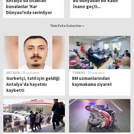
Antalya'da sıcaktan
Bu dünyadan bir Kadir
bunalanlar 'Kar
İnanır geçti...
Dünyası'nda serinliyor
Tüm Foto Galeriler »
ANTALYA
/ 23 saat önce
TÜRKİYE
/ 23 saat önce
Gurbetçi, tatil için geldiği
BM uzmanlarından
Antalya’da hayatını
kaymakama ziyaret
kaybetti