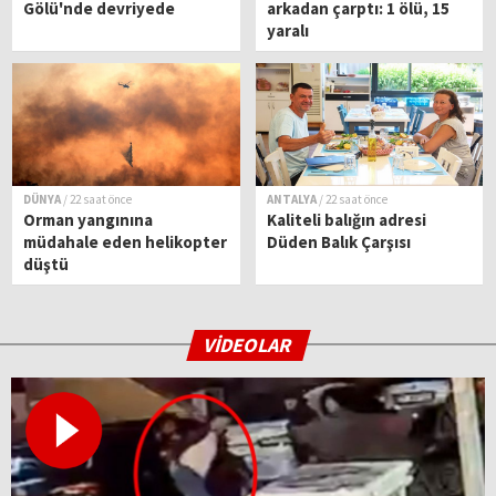
Gölü'nde devriyede
arkadan çarptı: 1 ölü, 15
yaralı
DÜNYA
/ 22 saat önce
ANTALYA
/ 22 saat önce
Orman yangınına
Kaliteli balığın adresi
müdahale eden helikopter
Düden Balık Çarşısı
düştü
VİDEOLAR