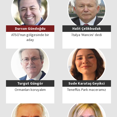
Dursun Gündoğdu
Halit Çelikbudak
ATSO'nun gölgesinde bir
İtalya ‘Mancini‘ dedi
aday
Turgut Güngör
Sude Karataş Geyikci
Ormanları koruyalım
Teneffüs Park maceramız