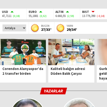
USD
EURO
ALTIN
BIST
47,7111
55,1881
6.660,55
13.779,390
(0,18)
(0,32)
(2,59)
(-0,14)
BUGÜN
YARIN
27/33°
29/34°
Corendon Alanyaspor’da
Kaliteli balığın adresi
Gurbe
2 transfer birden
Düden Balık Çarşısı
geld
haya
YAZARLAR