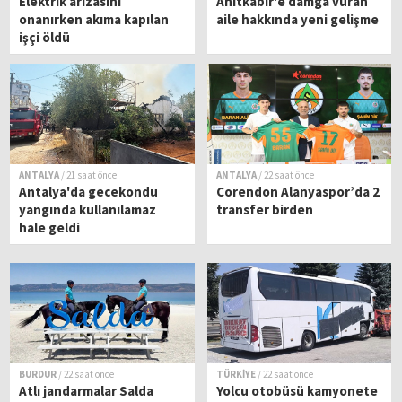
Elektrik arızasını
Anıtkabir'e damga vuran
onanırken akıma kapılan
aile hakkında yeni gelişme
işçi öldü
ANTALYA
/ 21 saat önce
ANTALYA
/ 22 saat önce
Antalya'da gecekondu
Corendon Alanyaspor’da 2
yangında kullanılamaz
transfer birden
hale geldi
BURDUR
/ 22 saat önce
TÜRKİYE
/ 22 saat önce
Atlı jandarmalar Salda
Yolcu otobüsü kamyonete