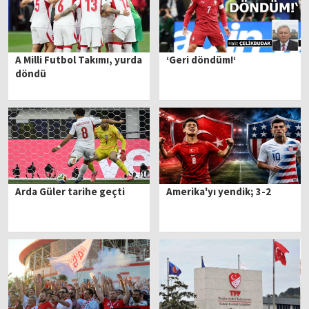
A Milli Futbol Takımı, yurda
‘Geri döndüm!‘
döndü
Arda Güler tarihe geçti
Amerika'yı yendik; 3-2