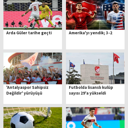
Arda Güler tarihe geçti
Amerika'yı yendik; 3-2
'Antalyaspor Sahipsiz
Futbolda lisanslı kulüp
Değildir' yürüyüşü
sayısı 29'a yükseldi