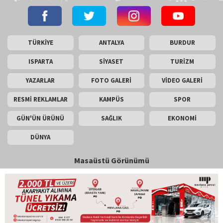
TÜRKİYE
ANTALYA
BURDUR
ISPARTA
SİYASET
TURİZM
YAZARLAR
FOTO GALERİ
VİDEO GALERİ
RESMİ REKLAMLAR
KAMPÜS
SPOR
GÜN'ÜN ÜRÜNÜ
SAĞLIK
EKONOMİ
DÜNYA
Masaüstü Görünümü
İletişim
Künye
Copyright © 2026 Gün Haber