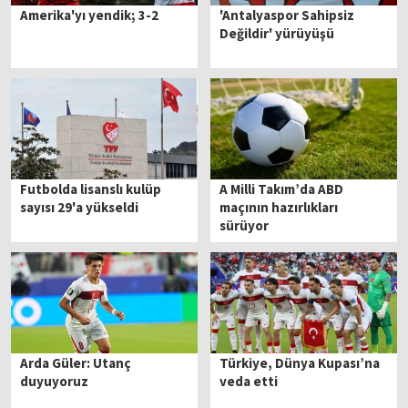
Amerika'yı yendik; 3-2
'Antalyaspor Sahipsiz
Değildir' yürüyüşü
Futbolda lisanslı kulüp
A Milli Takım’da ABD
sayısı 29'a yükseldi
maçının hazırlıkları
sürüyor
Arda Güler: Utanç
Türkiye, Dünya Kupası’na
duyuyoruz
veda etti