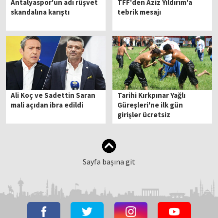
Antalyaspor'un adı rüşvet
TFF'den Aziz Yıldırım'a
skandalına karıştı
tebrik mesajı
Ali Koç ve Sadettin Saran
Tarihi Kırkpınar Yağlı
mali açıdan ibra edildi
Güreşleri'ne ilk gün
girişler ücretsiz
Sayfa başına git