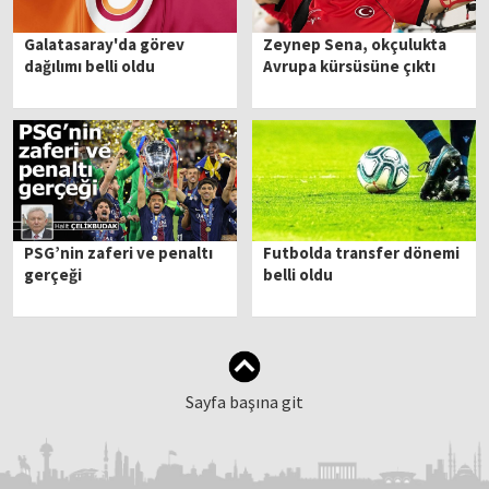
Galatasaray'da görev
Zeynep Sena, okçulukta
dağılımı belli oldu
Avrupa kürsüsüne çıktı
PSG’nin zaferi ve penaltı
Futbolda transfer dönemi
gerçeği
belli oldu
Sayfa başına git