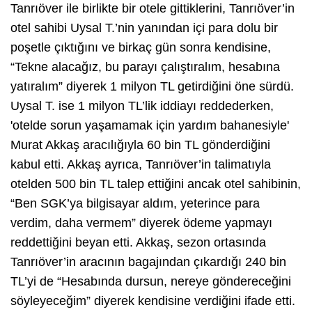
Tanrıöver ile birlikte bir otele gittiklerini, Tanrıöver’in
otel sahibi Uysal T.’nin yanından içi para dolu bir
poşetle çıktığını ve birkaç gün sonra kendisine,
“Tekne alacağız, bu parayı çalıştıralım, hesabına
yatıralım” diyerek 1 milyon TL getirdiğini öne sürdü.
Uysal T. ise 1 milyon TL’lik iddiayı reddederken,
'otelde sorun yaşamamak için yardım bahanesiyle'
Murat Akkaş aracılığıyla 60 bin TL gönderdiğini
kabul etti. Akkaş ayrıca, Tanrıöver’in talimatıyla
otelden 500 bin TL talep ettiğini ancak otel sahibinin,
“Ben SGK’ya bilgisayar aldım, yeterince para
verdim, daha vermem” diyerek ödeme yapmayı
reddettiğini beyan etti. Akkaş, sezon ortasında
Tanrıöver’in aracının bagajından çıkardığı 240 bin
TL’yi de “Hesabında dursun, nereye göndereceğini
söyleyeceğim” diyerek kendisine verdiğini ifade etti.