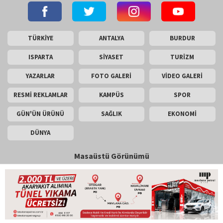
TÜRKİYE
ANTALYA
BURDUR
ISPARTA
SİYASET
TURİZM
YAZARLAR
FOTO GALERİ
VİDEO GALERİ
RESMİ REKLAMLAR
KAMPÜS
SPOR
GÜN'ÜN ÜRÜNÜ
SAĞLIK
EKONOMİ
DÜNYA
Masaüstü Görünümü
İletişim
Künye
Copyright © 2026 Gün Haber