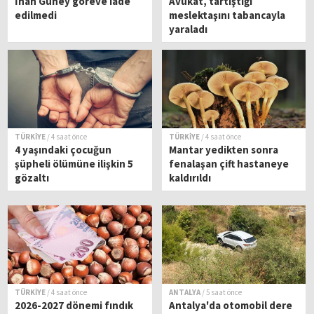
İnan Güney göreve iade
Avukat, tartıştığı
edilmedi
meslektaşını tabancayla
yaraladı
TÜRKİYE
/ 4 saat önce
TÜRKİYE
/ 4 saat önce
4 yaşındaki çocuğun
Mantar yedikten sonra
şüpheli ölümüne ilişkin 5
fenalaşan çift hastaneye
gözaltı
kaldırıldı
TÜRKİYE
/ 4 saat önce
ANTALYA
/ 5 saat önce
2026-2027 dönemi fındık
Antalya'da otomobil dere