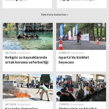
Tüm Foto Galeriler »
ANTALYA
/ 5 saat önce
ISPARTA
/ 5 saat önce
Kırkgöz su kaynaklarında
Isparta'da bisiklet
ortak koruma seferberliği
heyecanı
ANTALYA
/ 6 saat önce
TÜRKİYE
/ 6 saat önce
Kocagöz: Ormanları
Türkiye'nin en büyük 3