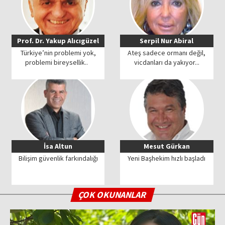
Prof. Dr. Yakup Alıcıgüzel
Serpil Nur Abiral
Türkiye’nin problemi yok,
Ateş sadece ormanı değil,
problemi bireysellik..
vicdanları da yakıyor...
İsa Altun
Mesut Gürkan
Bilişim güvenlik farkındalığı
Yeni Başhekim hızlı başladı
ÇOK OKUNANLAR