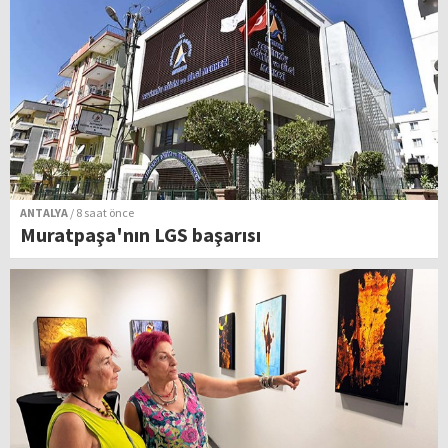
ANTALYA
/ 8 saat önce
Muratpaşa'nın LGS başarısı