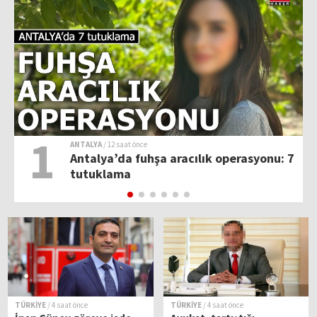
1
ANTALYA
/ 12 saat önce
Antalya’da fuhşa aracılık operasyonu: 7
tutuklama
TÜRKİYE
/ 4 saat önce
TÜRKİYE
/ 4 saat önce