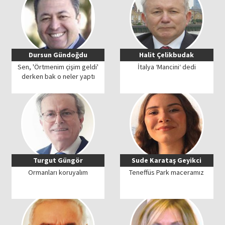
Dursun Gündoğdu
Halit Çelikbudak
Sen, 'Örtmenim çişim geldi'
İtalya ‘Mancini‘ dedi
derken bak o neler yaptı
Turgut Güngör
Sude Karataş Geyikci
Ormanları koruyalım
Teneffüs Park maceramız