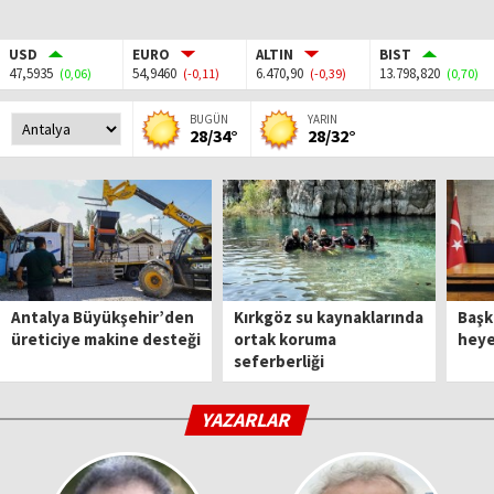
USD
EURO
ALTIN
BIST
47,5935
54,9460
6.470,90
13.798,820
(0,06)
(-0,11)
(-0,39)
(0,70)
BUGÜN
YARIN
28/34°
28/32°
Antalya Büyükşehir’den
Kırkgöz su kaynaklarında
Başk
üreticiye makine desteği
ortak koruma
heyet
seferberliği
YAZARLAR