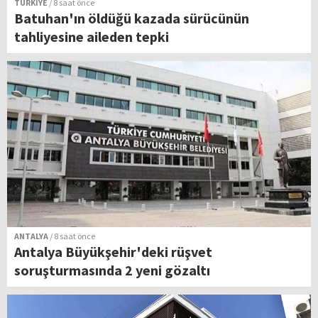
TÜRKİYE
/ 8 saat önce
Batuhan'ın öldüğü kazada sürücünün
tahliyesine aileden tepki
ANTALYA
/ 8 saat önce
Antalya Büyükşehir'deki rüşvet
soruşturmasında 2 yeni gözaltı