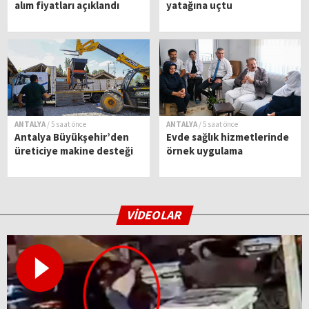
alım fiyatları açıklandı
yatağına uçtu
ANTALYA
/ 5 saat önce
ANTALYA
/ 5 saat önce
Antalya Büyükşehir’den
Evde sağlık hizmetlerinde
üreticiye makine desteği
örnek uygulama
VİDEOLAR