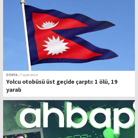
DÜNYA
/ 7 saat önce
Yolcu otobüsü üst geçide çarptı: 1 ölü, 19
yaralı