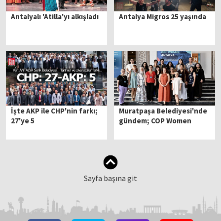
Antalyalı 'Atilla'yı alkışladı
Antalya Migros 25 yaşında
İşte AKP ile CHP'nin farkı;
Muratpaşa Belediyesi'nde
27'ye 5
gündem; COP Women
Sayfa başına git