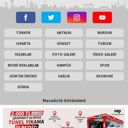
TÜRKİYE
ANTALYA
BURDUR
ISPARTA
SİYASET
TURİZM
YAZARLAR
FOTO GALERİ
VİDEO GALERİ
RESMİ REKLAMLAR
KAMPÜS
SPOR
GÜN'ÜN ÜRÜNÜ
SAĞLIK
EKONOMİ
DÜNYA
Masaüstü Görünümü
İletişim
Künye
Copyright © 2026 Gün Haber