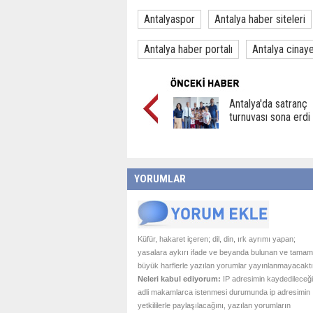
Antalyaspor
Antalya haber siteleri
Antalya haber portalı
Antalya cinay
Antalya'da satranç
turnuvası sona erdi
YORUMLAR
Küfür, hakaret içeren; dil, din, ırk ayrımı yapan;
yasalara aykırı ifade ve beyanda bulunan ve tamam
büyük harflerle yazılan yorumlar yayınlanmayacaktı
Neleri kabul ediyorum:
IP adresimin kaydedileceği
adli makamlarca istenmesi durumunda ip adresimin
yetkililerle paylaşılacağını, yazılan yorumların