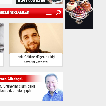
RESMİ REKLAMLAR
İznik Gölü'ne düşen bir kişi
hayatını kaybetti
rsun Gündoğdu
, 'Örtmenim çişim geldi'
ken bak o neler yaptı