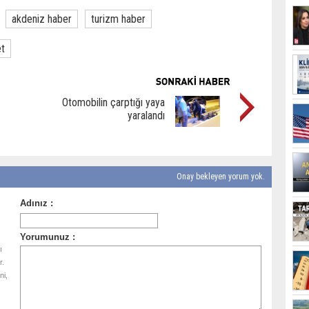
akdeniz haber
turizm haber
et
Otomobilin çarptığı yaya
yaralandı
Onay bekleyen yorum yok.
ı
r.
ni,