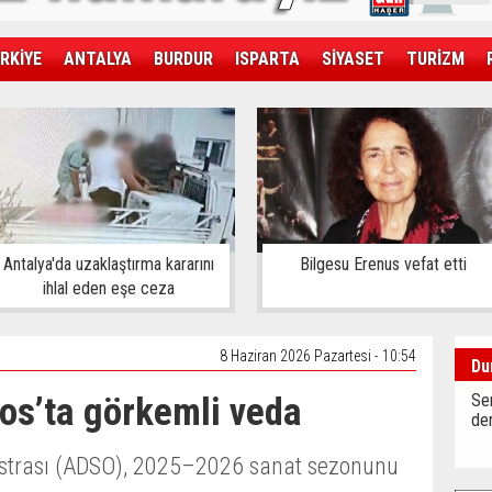
RKİYE
ANTALYA
BURDUR
ISPARTA
SİYASET
TURİZM
SAĞLIK
EKONOMİ
DÜNYA
Antalya'da uzaklaştırma kararını
Bilgesu Erenus vefat etti
ihlal eden eşe ceza
8 Haziran 2026 Pazartesi - 10:54
Du
s’ta görkemli veda
Sen
der
estrası (ADSO), 2025–2026 sanat sezonunu