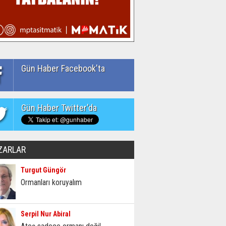
Gün Haber Facebook'ta
Gün Haber Twitter'da
ZARLAR
Turgut Güngör
Ormanları koruyalım
Serpil Nur Abiral