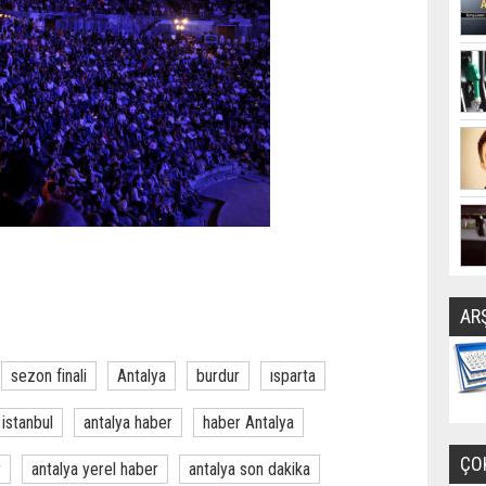
AR
sezon finali
Antalya
burdur
ısparta
istanbul
antalya haber
haber Antalya
ÇO
r
antalya yerel haber
antalya son dakika