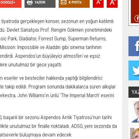
 tiyatroda gerçekleşen konser, sezonun en yoğun katılımlı
 gördü. Devlet Sanatçısı Prof. Rengim Gökmen yönetimindeki
assic Park, Gladiator, Forrest Gump, Superman Returns,
ission: Impossible ve Aladdin gibi sinema tarihinin
lendirdi. Aspendos’un büyüleyici atmosferi ve eşsiz
ilere unutulmaz bir gece yaşattı.
serler ve besteciler hakkında yaptığı bilgilendirici
iyle takip edildi. Program sonunda dakikalarca süren alkışlar
YA
kestra, John Williams’ın ünlü 'The Imperial March' eserini
O, başarılı bir sezonu Aspendos Antik Tiyatrosu’nun tarihi
likte unutulmaz bir finalle noktaladı. ADSO, yeni sezonda da
sanatseverle buluşmaya devam edecek.