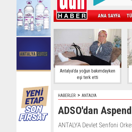
ANA SAYFA
TÜ
KAMPÜS
SPOR
GÜN'ÜN ÜRÜNÜ
Antalya'da yoğun bakımdayken
eşi terk etti
>
HABERLER
ANTALYA
ADSO'dan Aspendo
ANTALYA Devlet Senfoni Ork