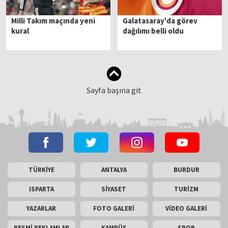
Milli Takım maçında yeni
Galatasaray'da görev
kural
dağılımı belli oldu
Sayfa başına git
TÜRKİYE
ANTALYA
BURDUR
ISPARTA
SİYASET
TURİZM
YAZARLAR
FOTO GALERİ
VİDEO GALERİ
RESMİ REKLAMLAR
KAMPÜS
SPOR