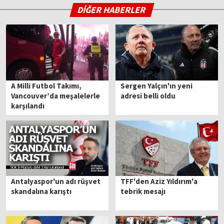
DİĞER HABERLER
A Milli Futbol Takımı,
Sergen Yalçın'ın yeni
Vancouver’da meşalelerle
adresi belli oldu
karşılandı
Antalyaspor'un adı rüşvet
TFF'den Aziz Yıldırım'a
skandalına karıştı
tebrik mesajı