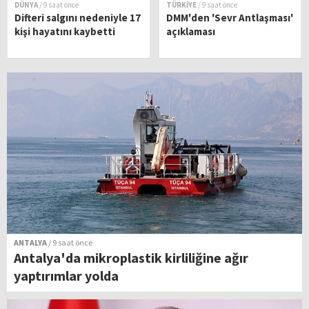
DÜNYA
/ 9 saat önce
TÜRKİYE
/ 9 saat önce
Difteri salgını nedeniyle 17
DMM'den 'Sevr Antlaşması'
kişi hayatını kaybetti
açıklaması
ANTALYA
/ 9 saat önce
Antalya'da mikroplastik kirliliğine ağır
yaptırımlar yolda