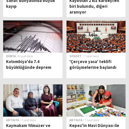
Sanat dünyasında büyük
Kaybolan 2 kız kardeşten
kayıp
biri bulundu, diğeri
aranıyor
DÜNYA
/ 6 saat önce
SİYASET
/ 7 saat önce
Kolombiya'da 7.4
'Çerçeve yasa' teklifi
büyüklüğünde deprem
görüşmelerine başlandı
ANTALYA
/ 7 saat önce
ANTALYA
/ 7 saat önce
Kaymakam Yılmazer ve
Kepez'in Mavi Dünyası ile