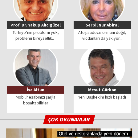
Prof. Dr. Yakup Alıcıgüzel
Serpil Nur Abiral
Türkiye’nin problemi yok,
Ateş sadece ormanı değil,
problemi bireysellik..
vicdanları da yakıyor...
İsa Altun
Mesut Gürkan
Mobil hesabınızı şarjla
Yeni Başhekim hızlı başladı
boşaltabilirler
ÇOK OKUNANLAR