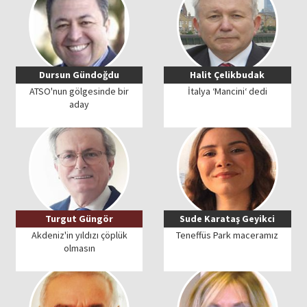
Dursun Gündoğdu
Halit Çelikbudak
ATSO'nun gölgesinde bir
İtalya ‘Mancini‘ dedi
aday
Turgut Güngör
Sude Karataş Geyikci
Akdeniz'in yıldızı çöplük
Teneffüs Park maceramız
olmasın