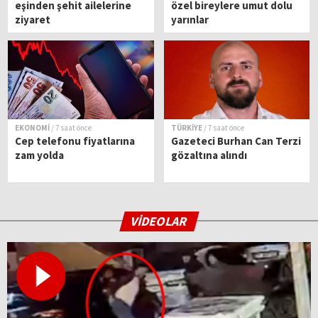
eşinden şehit ailelerine
özel bireylere umut dolu
ziyaret
yarınlar
EKONOMİ
/ 7 saat önce
TÜRKİYE
/ 7 saat önce
Cep telefonu fiyatlarına
Gazeteci Burhan Can Terzi
zam yolda
gözaltına alındı
VİDEOLAR