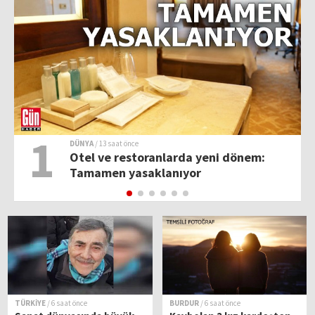
1
DÜNYA
/ 13 saat önce
l
Otel ve restoranlarda yeni dönem:
Tamamen yasaklanıyor
TÜRKİYE
/ 6 saat önce
BURDUR
/ 6 saat önce