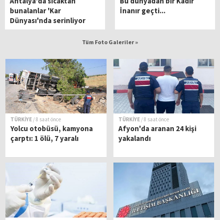
Antalya'da sıcaktan
Bu dünyadan bir Kadir
bunalanlar 'Kar
İnanır geçti...
Dünyası'nda serinliyor
Tüm Foto Galeriler »
TÜRKİYE
/ 8 saat önce
TÜRKİYE
/ 8 saat önce
Yolcu otobüsü, kamyona
Afyon'da aranan 24 kişi
çarptı: 1 ölü, 7 yaralı
yakalandı