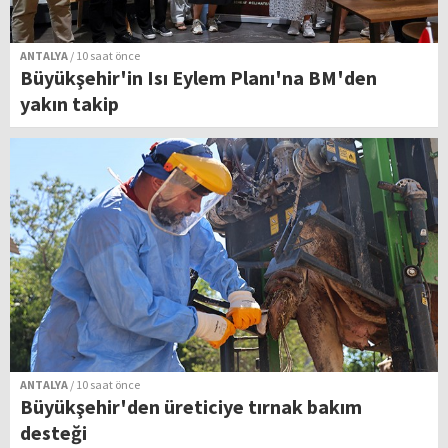
ANTALYA
/ 10 saat önce
Büyükşehir'in Isı Eylem Planı'na BM'den
yakın takip
ANTALYA
/ 10 saat önce
Büyükşehir'den üreticiye tırnak bakım
desteği