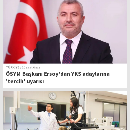
TÜRKİYE
/ 10 saat önce
ÖSYM Başkanı Ersoy'dan YKS adaylarına
'tercih' uyarısı