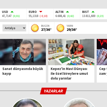
USD
EURO
ALTIN
BIST
47,7147
55,1318
6.688,41
13.811,600
(0,01)
(-0,10)
(0,42)
(0,23)
BUGÜN
YARIN
27/36°
29/36°
Sanat dünyasında büyük
Kepez'in Mavi Dünyası
Cep 
kayıp
ile özel bireylere umut
zam 
dolu yarınlar
YAZARLAR