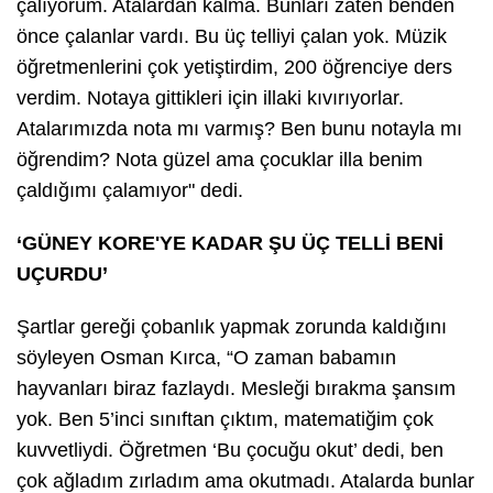
çalıyorum. Atalardan kalma. Bunları zaten benden
önce çalanlar vardı. Bu üç telliyi çalan yok. Müzik
öğretmenlerini çok yetiştirdim, 200 öğrenciye ders
verdim. Notaya gittikleri için illaki kıvırıyorlar.
Atalarımızda nota mı varmış? Ben bunu notayla mı
öğrendim? Nota güzel ama çocuklar illa benim
çaldığımı çalamıyor" dedi.
‘GÜNEY KORE'YE KADAR ŞU ÜÇ TELLİ BENİ
UÇURDU’
Şartlar gereği çobanlık yapmak zorunda kaldığını
söyleyen Osman Kırca, “O zaman babamın
hayvanları biraz fazlaydı. Mesleği bırakma şansım
yok. Ben 5’inci sınıftan çıktım, matematiğim çok
kuvvetliydi. Öğretmen ‘Bu çocuğu okut’ dedi, ben
çok ağladım zırladım ama okutmadı. Atalarda bunlar