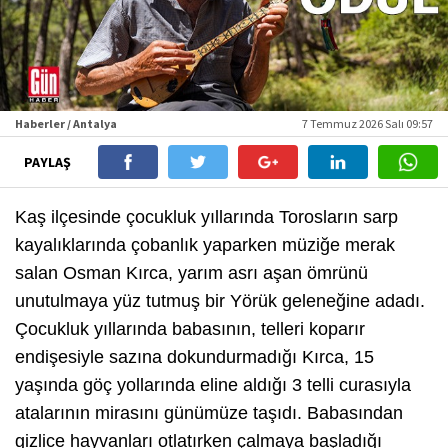
Haberler / Antalya
7 Temmuz 2026 Salı 09:57
PAYLAŞ
Kaş ilçesinde çocukluk yıllarında Torosların sarp
kayalıklarında çobanlık yaparken müziğe merak
salan Osman Kırca, yarım asrı aşan ömrünü
unutulmaya yüz tutmuş bir Yörük geleneğine adadı.
Çocukluk yıllarında babasının, telleri koparır
endişesiyle sazına dokundurmadığı Kırca, 15
yaşında göç yollarında eline aldığı 3 telli curasıyla
atalarının mirasını günümüze taşıdı. Babasından
gizlice hayvanları otlatırken çalmaya başladığı