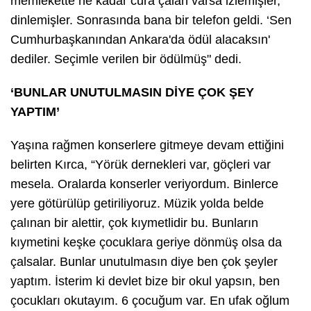
memlekette ne kadar cura çalan varsa izlemişler,
dinlemişler. Sonrasında bana bir telefon geldi. ‘Sen
Cumhurbaşkanından Ankara'da ödül alacaksın'
dediler. Seçimle verilen bir ödülmüş" dedi.
‘BUNLAR UNUTULMASIN DİYE ÇOK ŞEY
YAPTIM’
Yaşına rağmen konserlere gitmeye devam ettiğini
belirten Kırca, “Yörük dernekleri var, göçleri var
mesela. Oralarda konserler veriyordum. Binlerce
yere götürülüp getiriliyoruz. Müzik yolda belde
çalınan bir alettir, çok kıymetlidir bu. Bunların
kıymetini keşke çocuklara geriye dönmüş olsa da
çalsalar. Bunlar unutulmasın diye ben çok şeyler
yaptım. İsterim ki devlet bize bir okul yapsın, ben
çocukları okutayım. 6 çocuğum var. En ufak oğlum