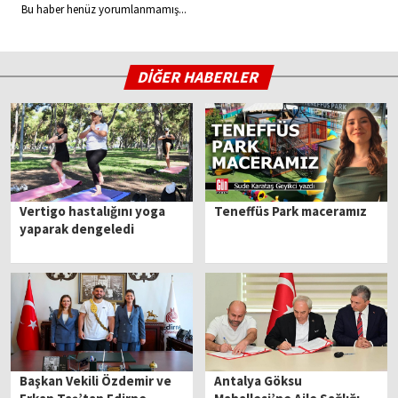
Bu haber henüz yorumlanmamış...
DİĞER HABERLER
Vertigo hastalığını yoga
Teneffüs Park maceramız
yaparak dengeledi
Başkan Vekili Özdemir ve
Antalya Göksu