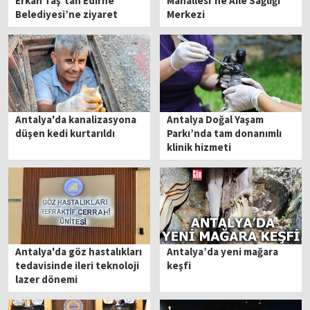
Erkan Taş’tan Edirne
Mahallesi’ne Aile Sağlığı
Belediyesi’ne ziyaret
Merkezi
Antalya'da kanalizasyona
Antalya Doğal Yaşam
düşen kedi kurtarıldı
Parkı’nda tam donanımlı
klinik hizmeti
Antalya'da göz hastalıkları
Antalya’da yeni mağara
tedavisinde ileri teknoloji
keşfi
lazer dönemi