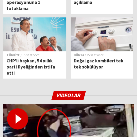
operasyonuna 1
açıklama
tutuklama
TÜRKİYE
/ 15 saat önce
DÜNYA
/ 15 saat önce
CHP'li başkan, 54 yıllık
Doğal gaz kombileri tek
parti üyeliğinden istifa
tek sökülüyor
etti
VİDEOLAR