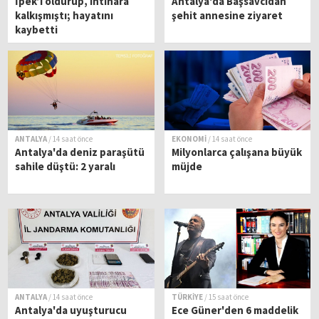
İpek’i öldürüp, intihara
Antalya'da Başsavcıdan
kalkışmıştı; hayatını
şehit annesine ziyaret
kaybetti
ANTALYA
/ 14 saat önce
EKONOMİ
/ 14 saat önce
Antalya'da deniz paraşütü
Milyonlarca çalışana büyük
sahile düştü: 2 yaralı
müjde
ANTALYA
/ 14 saat önce
TÜRKİYE
/ 15 saat önce
Antalya'da uyuşturucu
Ece Güner'den 6 maddelik