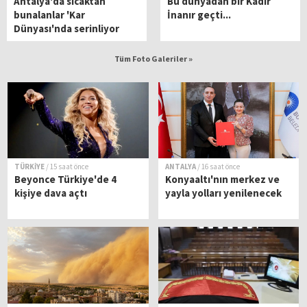
Antalya'da sıcaktan
Bu dünyadan bir Kadir
bunalanlar 'Kar
İnanır geçti...
Dünyası'nda serinliyor
Tüm Foto Galeriler »
TÜRKİYE
/ 15 saat önce
ANTALYA
/ 16 saat önce
Beyonce Türkiye'de 4
Konyaaltı'nın merkez ve
kişiye dava açtı
yayla yolları yenilenecek