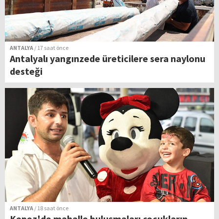
ANTALYA
/ 17 saat önce
Antalyalı yangınzede üreticilere sera naylonu
desteği
ANTALYA
/ 18 saat önce
Kepez'de mahalle buluşmaları çocukların