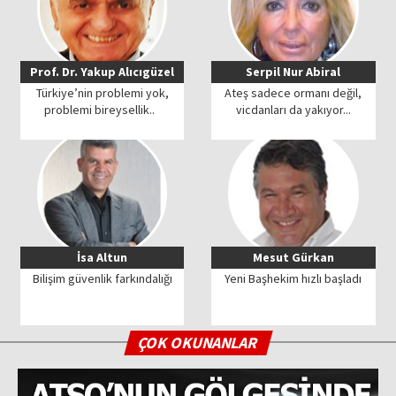
Prof. Dr. Yakup Alıcıgüzel
Serpil Nur Abiral
Türkiye’nin problemi yok,
Ateş sadece ormanı değil,
problemi bireysellik..
vicdanları da yakıyor...
İsa Altun
Mesut Gürkan
Bilişim güvenlik farkındalığı
Yeni Başhekim hızlı başladı
ÇOK OKUNANLAR