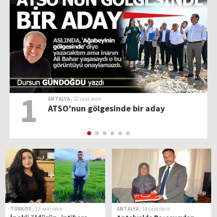
1
ANTALYA
/ 22 saat önce
ATSO'nun gölgesinde bir aday
TÜRKİYE
/ 13 saat önce
ANTALYA
/ 14 saat önce