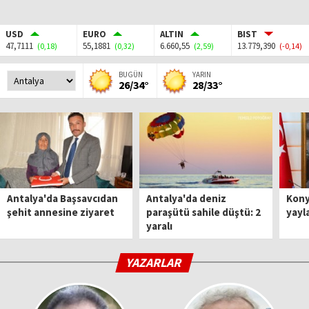
USD
EURO
ALTIN
BIST
47,7111
55,1881
6.660,55
13.779,390
(0,18)
(0,32)
(2,59)
(-0,14)
BUGÜN
YARIN
26/34°
28/33°
Antalya'da Başsavcıdan
Antalya'da deniz
Kony
şehit annesine ziyaret
paraşütü sahile düştü: 2
yayl
yaralı
YAZARLAR