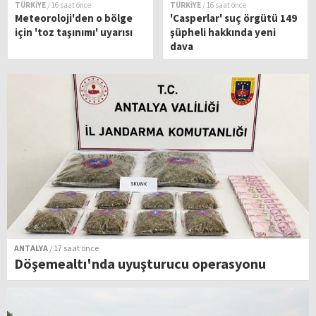
TÜRKİYE
/ 16 saat önce
TÜRKİYE
/ 16 saat önce
Meteoroloji'den o bölge
'Casperlar' suç örgütü 149
için 'toz taşınımı' uyarısı
şüpheli hakkında yeni
dava
ANTALYA
/ 17 saat önce
Döşemealtı'nda uyuşturucu operasyonu