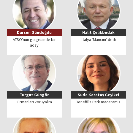
Dursun Gündoğdu
Halit Çelikbudak
ATSO'nun gölgesinde bir
İtalya ‘Mancini‘ dedi
aday
Turgut Güngör
Sude Karataş Geyikci
Ormanları koruyalım
Teneffüs Park maceramız