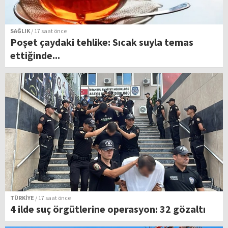
SAĞLIK
/ 17 saat önce
Poşet çaydaki tehlike: Sıcak suyla temas
ettiğinde...
TÜRKİYE
/ 17 saat önce
4 ilde suç örgütlerine operasyon: 32 gözaltı