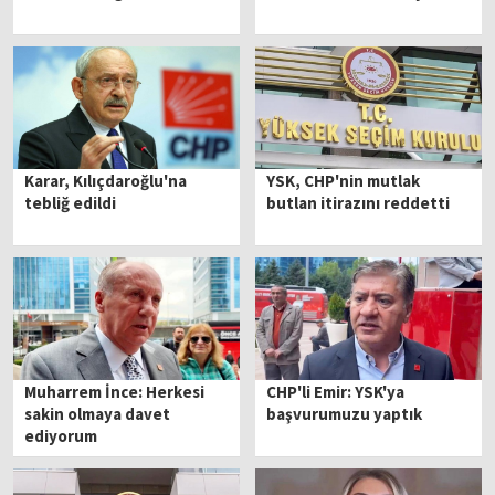
Karar, Kılıçdaroğlu'na
YSK, CHP'nin mutlak
tebliğ edildi
butlan itirazını reddetti
Muharrem İnce: Herkesi
CHP'li Emir: YSK'ya
sakin olmaya davet
başvurumuzu yaptık
ediyorum