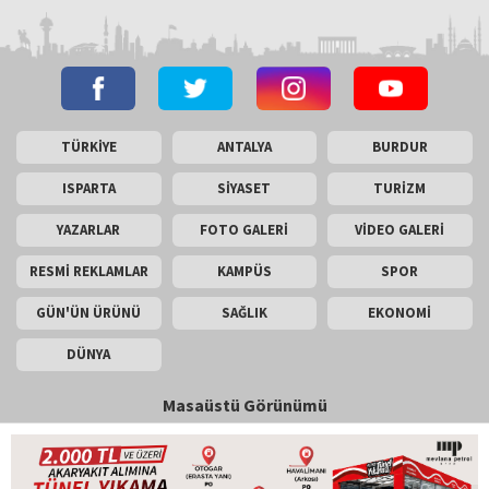
TÜRKİYE
ANTALYA
BURDUR
ISPARTA
SİYASET
TURİZM
YAZARLAR
FOTO GALERİ
VİDEO GALERİ
RESMİ REKLAMLAR
KAMPÜS
SPOR
GÜN'ÜN ÜRÜNÜ
SAĞLIK
EKONOMİ
DÜNYA
Masaüstü Görünümü
İletişim
Künye
Copyright © 2026 Gün Haber