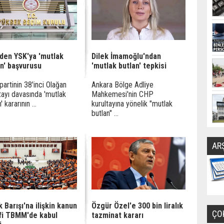
den YSK'ya 'mutlak
Dilek İmamoğlu'ndan
an' başvurusu
'mutlak butlan' tepkisi
partinin 38'inci Olağan
Ankara Bölge Adliye
tayı davasında 'mutlak
Mahkemesi'nin CHP
' kararının ...
kurultayına yönelik "mutlak
butlan" ...
AR
k Barışı'na ilişkin kanun
Özgür Özel'e 300 bin liralık
ÇO
ifi TBMM'de kabul
tazminat kararı