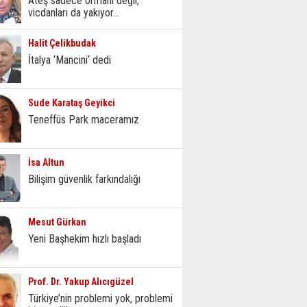
Ateş sadece ormanı değil,
vicdanları da yakıyor...
Halit Çelikbudak
İtalya ‘Mancini‘ dedi
Sude Karataş Geyikci
Teneffüs Park maceramız
İsa Altun
Bilişim güvenlik farkındalığı
Mesut Gürkan
Yeni Başhekim hızlı başladı
Prof. Dr. Yakup Alıcıgüzel
Türkiye’nin problemi yok, problemi