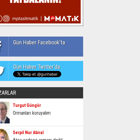
Gün Haber Facebook'ta
Gün Haber Twitter'da
ZARLAR
Turgut Güngör
Ormanları koruyalım
Serpil Nur Abiral