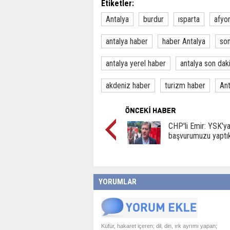
Etiketler:
Antalya
burdur
ısparta
afyo
antalya haber
haber Antalya
son
antalya yerel haber
antalya son dak
akdeniz haber
turizm haber
Ant
CHP'li Emir: YSK'y
başvurumuzu yaptı
YORUMLAR
Küfür, hakaret içeren; dil, din, ırk ayrımı yapan;