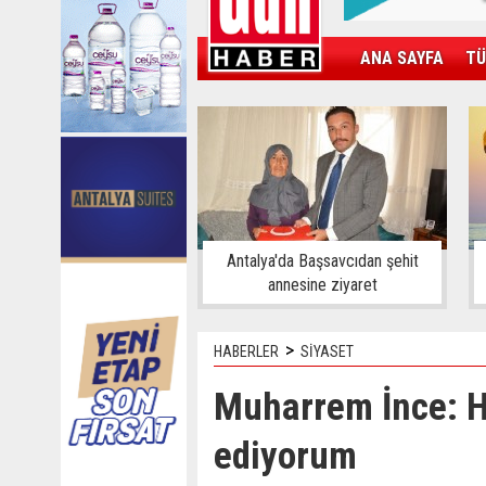
ANA SAYFA
TÜ
KAMPÜS
SPOR
GÜN'ÜN ÜRÜNÜ
Antalya'da Başsavcıdan şehit
annesine ziyaret
>
HABERLER
SİYASET
Muharrem İnce: H
ediyorum