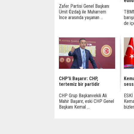
edild
Zafer Partisi Genel Başkanı
Ümit Özdağ ile Muharrem
TBMM 
İnce arasında yaşanan ...
barış
de içe
CHP'li Başarır: CHP,
Kema
tertemiz bir partidir
sessi
CHP Grup Başkanvekili Ali
ESKİ
Mahir Başarır, eski CHP Genel
Kemal
Başkanı Kemal ...
bizler