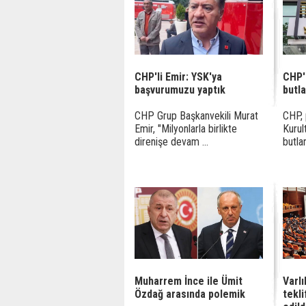
CHP'li Emir: YSK'ya
CHP'
başvurumuzu yaptık
butl
CHP Grup Başkanvekili Murat
CHP, 
Emir, "Milyonlarla birlikte
Kurul
direnişe devam ...
butlan
Muharrem İnce ile Ümit
Varlı
Özdağ arasında polemik
tekl