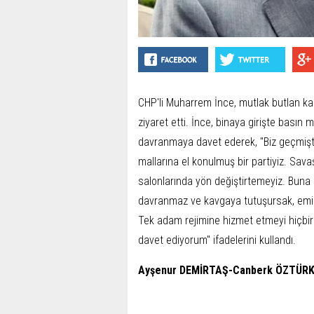
CHP'li Muharrem İnce, mutlak butlan ka
ziyaret etti. İnce, binaya girişte basın m
davranmaya davet ederek, "Biz geçmişte
mallarına el konulmuş bir partiyiz. Sa
salonlarında yön değiştirtemeyiz. Buna h
davranmaz ve kavgaya tutuşursak, emin
Tek adam rejimine hizmet etmeyi hiçbir
davet ediyorum" ifadelerini kullandı.
Ayşenur DEMİRTAŞ-Canberk ÖZTÜR