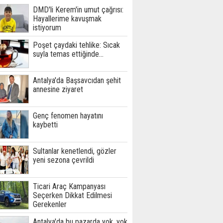
DMD'li Kerem'in umut çağrısı:
Hayallerime kavuşmak
istiyorum
Poşet çaydaki tehlike: Sıcak
suyla temas ettiğinde...
Antalya'da Başsavcıdan şehit
annesine ziyaret
Genç fenomen hayatını
kaybetti
Sultanlar kenetlendi, gözler
yeni sezona çevrildi
Ticari Araç Kampanyası
Seçerken Dikkat Edilmesi
Gerekenler
Antalya'da bu pazarda yok, yok