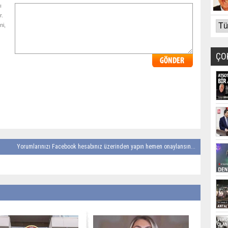
ı
r.
ni,
ÇO
Yorumlarınızı Facebook hesabınız üzerinden yapın hemen onaylansın...