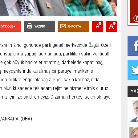
rarının 2'nci gününde parti genel merkezinde Özgür Özel'i
ensuplarına yaptığı açıklamada, partilileri sakin ve itidalli
 çok büyük badireler atlatmış, darbelerle kapatılmış,
vaş meydanlarında kurulmuş bir partiye, mahkeme
ep birlikte engel olacağız. Eğer sakin kalmaz, itidalli
 olun ki sadece tek adam rejimine hizmet etmiş oluruz.
YA
imiz içimize sindiremeyiz. O zaman herkesi sakin olmaya
K
/ANKARA, (DHA)