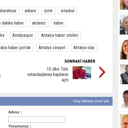
nkarahisar
ankara
izmir
istanbul
 dakika haber
akdeniz
haber
ika
Antalyaspor
Antalya haber siteleri
alya haber portalı
Antalya cinayet
Antalya olay
10 ülke Türk
a
vatandaşlarına kapılarını
k
açtı
Onay bekleyen yorum yok.