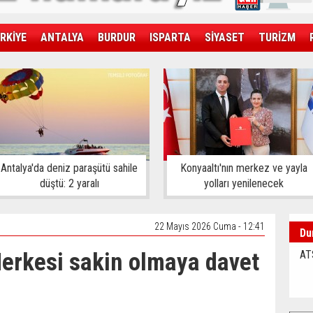
RKİYE
ANTALYA
BURDUR
ISPARTA
SİYASET
TURİZM
SAĞLIK
EKONOMİ
DÜNYA
Antalya'da deniz paraşütü sahile
Konyaaltı'nın merkez ve yayla
düştü: 2 yaralı
yolları yenilenecek
22 Mayıs 2026 Cuma - 12:41
Du
erkesi sakin olmaya davet
AT