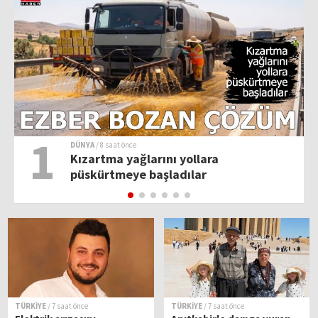
1
DÜNYA
/ 8 saat önce
Kızartma yağlarını yollara
püskürtmeye başladılar
TÜRKİYE
/ 7 saat önce
TÜRKİYE
/ 7 saat önce