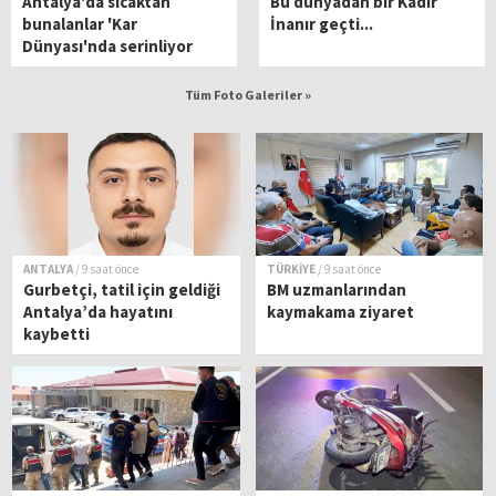
Antalya'da sıcaktan
Bu dünyadan bir Kadir
bunalanlar 'Kar
İnanır geçti...
Dünyası'nda serinliyor
Tüm Foto Galeriler »
ANTALYA
/ 9 saat önce
TÜRKİYE
/ 9 saat önce
Gurbetçi, tatil için geldiği
BM uzmanlarından
Antalya’da hayatını
kaymakama ziyaret
kaybetti