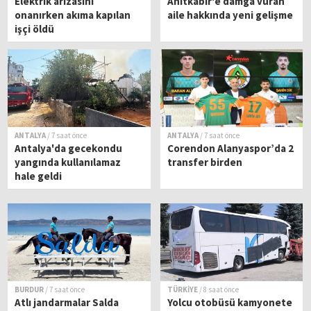
Elektrik arızasını
Anıtkabir'e damga vuran
onanırken akıma kapılan
aile hakkında yeni gelişme
işçi öldü
ANTALYA
/ 7 saat önce
ANTALYA
/ 7 saat önce
Antalya'da gecekondu
Corendon Alanyaspor’da 2
yangında kullanılamaz
transfer birden
hale geldi
BURDUR
/ 7 saat önce
TÜRKİYE
/ 8 saat önce
Atlı jandarmalar Salda
Yolcu otobüsü kamyonete