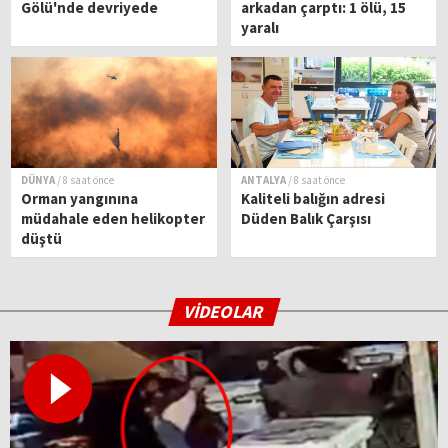
Gölü'nde devriyede
arkadan çarptı: 1 ölü, 15
yaralı
DÜNYA
/ 8 saat önce
ANTALYA
/ 8 saat önce
Orman yangınına
Kaliteli balığın adresi
müdahale eden helikopter
Düden Balık Çarşısı
düştü
VİDEOLAR