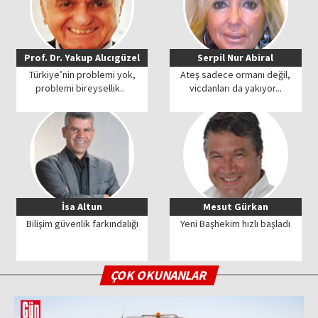
Prof. Dr. Yakup Alıcıgüzel
Serpil Nur Abiral
Türkiye’nin problemi yok,
Ateş sadece ormanı değil,
problemi bireysellik..
vicdanları da yakıyor...
İsa Altun
Mesut Gürkan
Bilişim güvenlik farkındalığı
Yeni Başhekim hızlı başladı
ÇOK OKUNANLAR