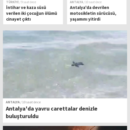
TÜRKİYE
/ 9 saat önce
ANTALYA
/ 10 saat önce
İntihar ve kaza süsü
Antalya'da devrilen
verilen iki çocuğun ölümü
motosikletin sürücüsü,
cinayet çıktı
yaşamını yitirdi
ANTALYA
/ 10 saat önce
Antalya'da yavru carettalar denizle
buluşturuldu