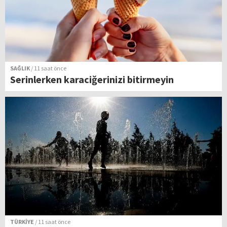
SAĞLIK
/ 11 saat önce
Serinlerken karaciğerinizi bitirmeyin
TÜRKİYE
/ 11 saat önce