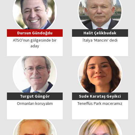
Dursun Gündoğdu
Halit Çelikbudak
ATSO'nun gölgesinde bir
İtalya ‘Mancini‘ dedi
aday
Turgut Güngör
Sude Karataş Geyikci
Ormanları koruyalım
Teneffüs Park maceramız