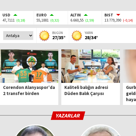
USD
EURO
ALTIN
BIST
47,7111
55,1881
6.660,55
13.779,390
(0,18)
(0,32)
(2,59)
(-0,14)
BUGÜN
YARIN
27/35°
28/34°
Corendon Alanyaspor’da
Kaliteli balığın adresi
Gurbe
2 transfer birden
Düden Balık Çarşısı
geld
haya
YAZARLAR