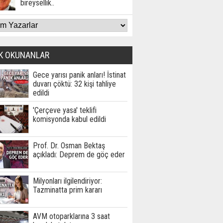
bireysellik..
K OKUNANLAR
Gece yarısı panik anları! İstinat
duvarı çöktü: 32 kişi tahliye
edildi
'Çerçeve yasa' teklifi
komisyonda kabul edildi
Prof. Dr. Osman Bektaş
açıkladı: Deprem de göç eder
Milyonları ilgilendiriyor:
Tazminatta prim kararı
AVM otoparklarına 3 saat