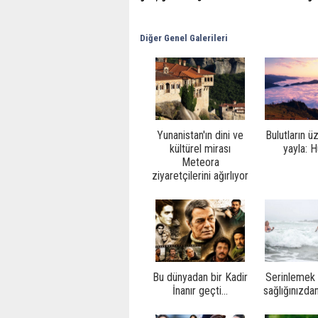
Diğer Genel Galerileri
Yunanistan'ın dini ve
Bulutların ü
kültürel mirası
yayla: 
Meteora
ziyaretçilerini ağırlıyor
Bu dünyadan bir Kadir
Serinlemek 
İnanır geçti...
sağlığınızda