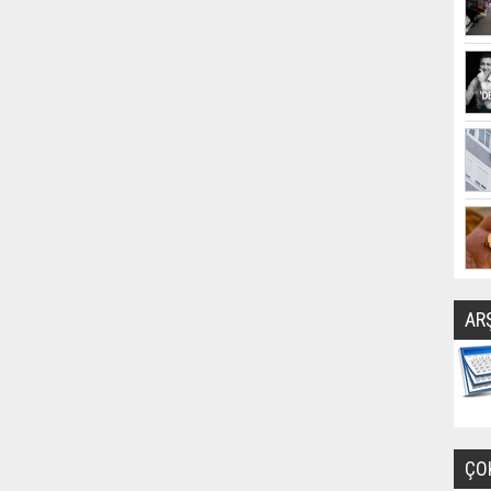
AR
ÇO