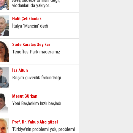
Ateş sadece ormanı değil,
vicdanları da yakıyor...
Halit Çelikbudak
İtalya ‘Mancini‘ dedi
Sude Karataş Geyikci
Teneffüs Park maceramız
İsa Altun
Bilişim güvenlik farkındalığı
Mesut Gürkan
Yeni Başhekim hızlı başladı
Prof. Dr. Yakup Alıcıgüzel
Türkiye’nin problemi yok, problemi