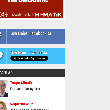
Gün Haber Facebook'ta
Gün Haber Twitter'da
ZARLAR
Turgut Güngör
Ormanları koruyalım
Serpil Nur Abiral