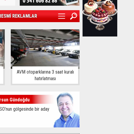
RESMİ REKLAMLAR
AVM otoparklarına 3 saat kuralı
hatırlatması
rsun Gündoğdu
SO'nun gölgesinde bir aday