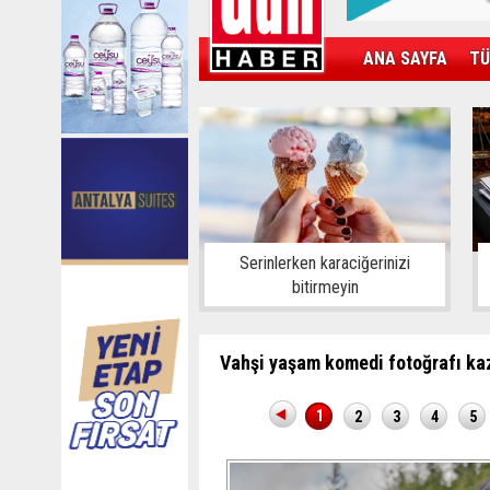
ANA SAYFA
TÜ
KAMPÜS
SPOR
GÜN'ÜN ÜRÜNÜ
Serinlerken karaciğerinizi
bitirmeyin
Vahşi yaşam komedi fotoğrafı kaz
1
2
3
4
5