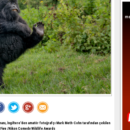
nanı, İngiltere'den amatör fotoğrafçı Mark Meth-Cohn tarafından çekilen
 Five /Nikon Comedy Wildlife Awards