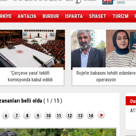
RKİYE
ANTALYA
BURDUR
ISPARTA
SİYASET
TURİZM
SAĞLIK
EKONOMİ
DÜNYA
'Çerçeve yasa' teklifi
Rojin'in babasını tehdit edenlere
komisyonda kabul edildi
operasyon
ananları belli oldu
( 1 / 15 )
Du
AT
6
7
8
9
10
11
12
13
14