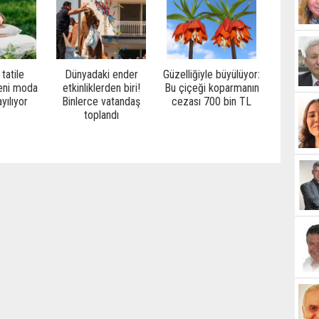
tatile
Dünyadaki ender
Güzelliğiyle büyülüyor:
Yeni moda
etkinliklerden biri!
Bu çiçeği koparmanın
yılıyor
Binlerce vatandaş
cezası 700 bin TL
toplandı