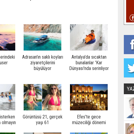
zerindeki
Adrasan'ın saklı koyları
Antalya'da sıcaktan
Huser
ziyaretçilerini
bunalanlar 'Kar
büyülüyor
Dünyası'nda serinliyor
YA
isterken
Görüntüsü 21, gerçek
Efes'te gece
n olmayın
yaşı 61
müzeciliği dönemi