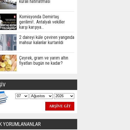
kuralı hatırlatması
Komisyonda Demirtaş
gerilimi!.. Antalyalı vekiller
karşı karşıya…
2 daireyi küle çeviren yangında
mahsur kalanlar kurtarıldı
Çeyrek, gram ve yarım altın
fiyatları bugün ne kadar?
ŞİV
K YORUMLANANLAR