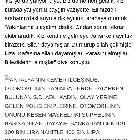
'kız yerde yatıyor' diye. Biz de hemen geldik, kız
burada yatıyordu baygın vaziyette. Elimizdeki
arabamızdaki suyu aldık ayılttık, arabaya oturttuk.
'Yakınlarına ulaşalım' dedik. Ondan sonra tekrar
ekibi aradık. Kız kendine gelmeye çalışırken ayılttık
birazcık. Silah dayamışlar. Durdurup silah çekmişler
kıza. Kafasına silah dayamışlar. Parasını almışlar.
Bileziklerini almışlar" diye konuştu.