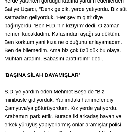
Yerde yatarken gördüğü kadına yardım edenlerden
Safiye Uçarcı, "Denk geldik, yerde yatıyordu. Biz süt
satmadan geliyorduk. 'Her şeyim gitti' diye
bağırıyordu. 'Ben H.D.'nin kızıyım' dedi. O zaman
hemen kucakladım. Kafasından aşağı su döktüm.
Ben korktum yani kıza ne olduğunu anlayamadım.
Ben de bilemedim. Ama biz çok üzüldük bu olaya.
Muhtarı aradım. Babasını arattırdım" dedi.
'BAŞINA SİLAH DAYAMIŞLAR'
S.D.'ye yardım eden Mehmet Beşe de "Biz
minibüsle gidiyorduk. Yanımdaki hanımefendiyi
Çamyuva'ya götürüyordum. Kız yerde yatıyordu.
Arabamızı park ettik. Burada iki arkadaş bayan ve
erkek yürüyüş yapıyorlarmış onlar aramışlar polisi