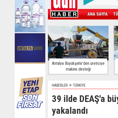
ANA SAYFA
TÜ
KAMPÜS
SPOR
GÜN'ÜN ÜRÜNÜ
Antalya Büyükşehir’den üreticiye
makine desteği
>
HABERLER
TÜRKİYE
39 ilde DEAŞ'a bü
yakalandı