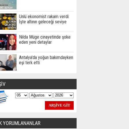
Ünlü ekonomist rakam verdi:
İşte altının geleceği seviye
Nilda Müge cinayetinde şoke
eden yeni detaylar
Antalya'da yoğun bakımdayken
eşi terk etti
ŞİV
K YORUMLANANLAR