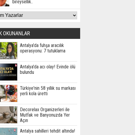
bireysellik..
K OKUNANLAR
Antalya'da fuhşa aracılık
operasyonu: 7 tutuklama
Antalya'da acı olay! Evinde ölü
bulundu
Türkiye'nin 58 yıllık su markası
yerli kola üretti
Decorelax Organizerleri ile
Mutfak ve Banyonuzda Yer
Açın
Antalya sahilleri tehdit altında!