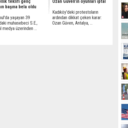
lik teklifi genç
Ozan Güven'in oyunları iptal
ın başına bela oldu
Kadıköy'deki protestoların
bul'da yaşayan 39
ardından dikkat çeken karar:
daki muhasebeci S.E.,
Ozan Güven, Antalya, ...
l medya üzerinden ...