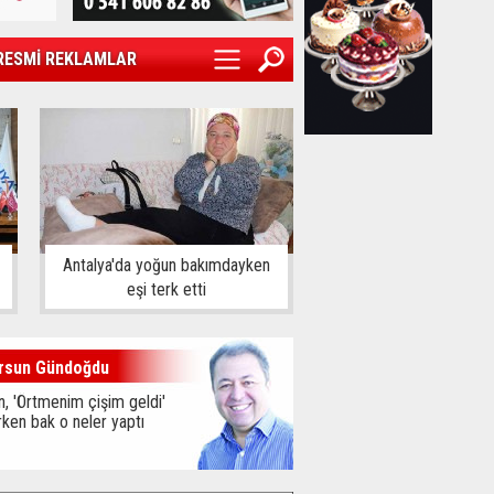
RESMİ REKLAMLAR
Antalya'da yoğun bakımdayken
eşi terk etti
rsun Gündoğdu
, 'Örtmenim çişim geldi'
ken bak o neler yaptı