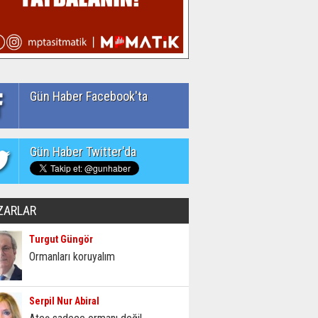
Gün Haber Facebook'ta
Gün Haber Twitter'da
ZARLAR
Turgut Güngör
Ormanları koruyalım
Serpil Nur Abiral