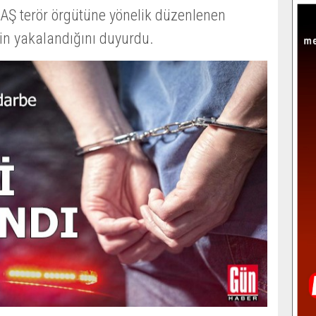
EAŞ terör örgütüne yönelik düzenlenen
in yakalandığını duyurdu.