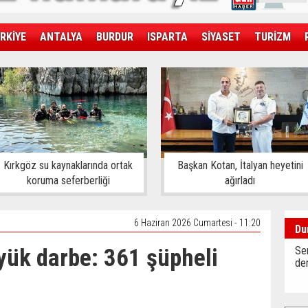
RKİYE
ANTALYA
BURDUR
ISPARTA
SİYASET
TURİZM
SAĞLIK
EKONOMİ
DÜNYA
Kırkgöz su kaynaklarında ortak
Başkan Kotan, İtalyan heyetini
koruma seferberliği
ağırladı
6 Haziran 2026 Cumartesi - 11:20
Du
yük darbe: 361 şüpheli
Sen
der