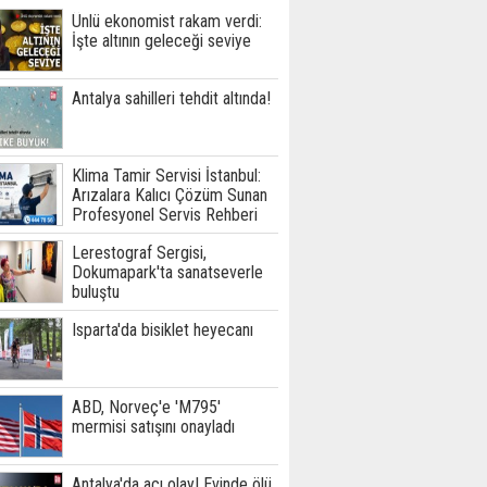
Ünlü ekonomist rakam verdi:
İşte altının geleceği seviye
Antalya sahilleri tehdit altında!
Klima Tamir Servisi İstanbul:
Arızalara Kalıcı Çözüm Sunan
Profesyonel Servis Rehberi
Lerestograf Sergisi,
Dokumapark'ta sanatseverle
buluştu
Isparta'da bisiklet heyecanı
ABD, Norveç'e 'M795'
mermisi satışını onayladı
Antalya'da acı olay! Evinde ölü