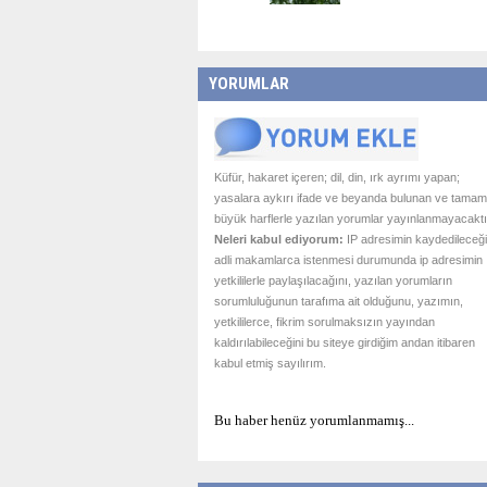
YORUMLAR
Küfür, hakaret içeren; dil, din, ırk ayrımı yapan;
yasalara aykırı ifade ve beyanda bulunan ve tamam
büyük harflerle yazılan yorumlar yayınlanmayacaktı
Neleri kabul ediyorum:
IP adresimin kaydedileceği
adli makamlarca istenmesi durumunda ip adresimin
yetkililerle paylaşılacağını, yazılan yorumların
sorumluluğunun tarafıma ait olduğunu, yazımın,
yetkililerce, fikrim sorulmaksızın yayından
kaldırılabileceğini bu siteye girdiğim andan itibaren
kabul etmiş sayılırım.
Bu haber henüz yorumlanmamış...