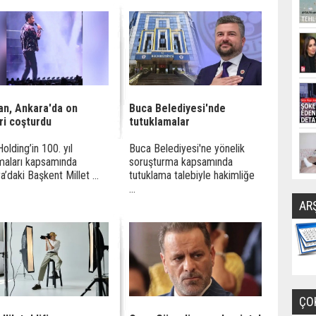
an, Ankara'da on
Buca Belediyesi'nde
ri coşturdu
tutuklamalar
olding’in 100. yıl
Buca Belediyesi'ne yönelik
maları kapsamında
soruşturma kapsamında
a’daki Başkent Millet ...
tutuklama talebiyle hakimliğe
...
AR
ÇO