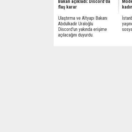
Bakan açıkladı: Discord'da
Model
flaş karar
kadın
Ulaştırma ve Altyapı Bakanı
İstan
Abdulkadir Uraloğlu
yaşın
Discord'un yakında erişime
sosya
açılacağını duyurdu.