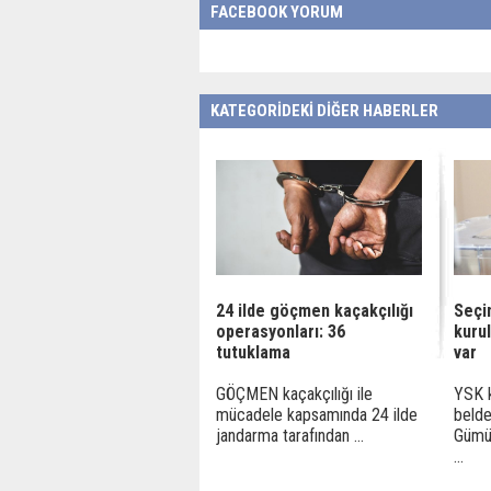
FACEBOOK YORUM
KATEGORİDEKİ DİĞER HABERLER
24 ilde göçmen kaçakçılığı
Seçim
operasyonları: 36
kuru
tutuklama
var
GÖÇMEN kaçakçılığı ile
YSK k
mücadele kapsamında 24 ilde
belde
jandarma tarafından ...
Gümü
...