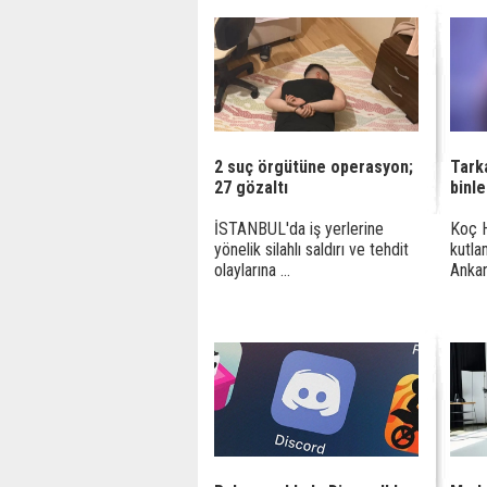
2 suç örgütüne operasyon;
Tark
27 gözaltı
binle
İSTANBUL'da iş yerlerine
Koç H
yönelik silahlı saldırı ve tehdit
kutla
olaylarına ...
Ankar