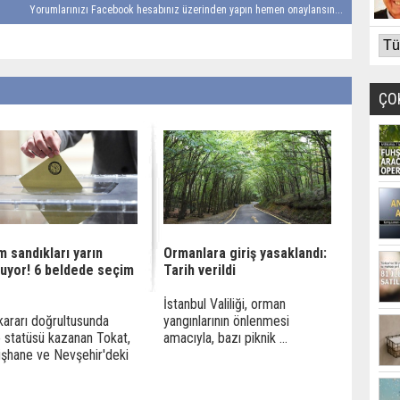
Yorumlarınızı Facebook hesabınız üzerinden yapın hemen onaylansın...
ÇO
 sandıkları yarın
Ormanlara giriş yasaklandı:
luyor! 6 beldede seçim
Tarih verildi
İstanbul Valiliği, orman
ararı doğrultusunda
yangınlarının önlenmesi
 statüsü kazanan Tokat,
amacıyla, bazı piknik ...
şhane ve Nevşehir'deki