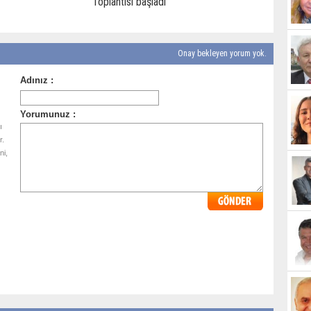
Toplantısı başladı
Onay bekleyen yorum yok.
ı
r.
ni,