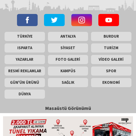
TÜRKİYE
ANTALYA
BURDUR
ISPARTA
SİYASET
TURİZM
YAZARLAR
FOTO GALERİ
VİDEO GALERİ
RESMİ REKLAMLAR
KAMPÜS
SPOR
GÜN'ÜN ÜRÜNÜ
SAĞLIK
EKONOMİ
DÜNYA
Masaüstü Görünümü
İletişim
Künye
Copyright © 2026 Gün Haber