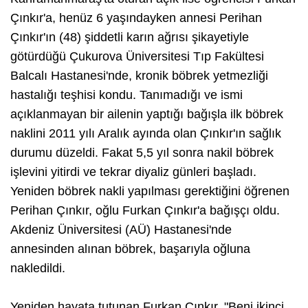
Çınkır'a, henüz 6 yaşındayken annesi Perihan
Çınkır'ın (48) şiddetli karın ağrısı şikayetiyle
götürdüğü Çukurova Üniversitesi Tıp Fakültesi
Balcalı Hastanesi'nde, kronik böbrek yetmezliği
hastalığı teşhisi kondu. Tanımadığı ve ismi
açıklanmayan bir ailenin yaptığı bağışla ilk böbrek
naklini 2011 yılı Aralık ayında olan Çınkır'ın sağlık
durumu düzeldi. Fakat 5,5 yıl sonra nakil böbrek
işlevini yitirdi ve tekrar diyaliz günleri başladı.
Yeniden böbrek nakli yapılması gerektiğini öğrenen
Perihan Çınkır, oğlu Furkan Çınkır'a bağışçı oldu.
Akdeniz Üniversitesi (AÜ) Hastanesi'nde
annesinden alınan böbrek, başarıyla oğluna
nakledildi.
Yeniden hayata tutunan Furkan Çınkır, "Beni ikinci