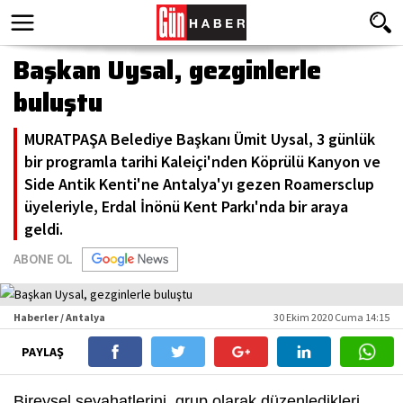
Başkan Uysal, gezginlerle
buluştu
MURATPAŞA Belediye Başkanı Ümit Uysal, 3 günlük
bir programla tarihi Kaleiçi'nden Köprülü Kanyon ve
Side Antik Kenti'ne Antalya'yı gezen Roamersclup
üyeleriyle, Erdal İnönü Kent Parkı'nda bir araya
geldi.
ABONE OL
Haberler / Antalya
30 Ekim 2020 Cuma 14:15
PAYLAŞ
Bireysel seyahatlerini, grup olarak düzenledikleri