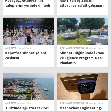
Kocagöz, Altınova’nın
ASAT’tan eş zamanlı
taleplerini yerinde dinledi
altyapı ve asfalt çalışması
ANTALYA
/ 3 saat önce
REKLAM/ADVERTORIAL
/ 4 saat önce
Kepez'de sünnet şöleni
Sünnet Düğününde İkram
coşkusu
ve Eğlence Programı Nasıl
Planlanır?
ANTALYA
/ 4 saat önce
REKLAM/ADVERTORIAL
/ 4 saat önce
Turizmde ağustos sevinci
Mechoviae: Engineering-