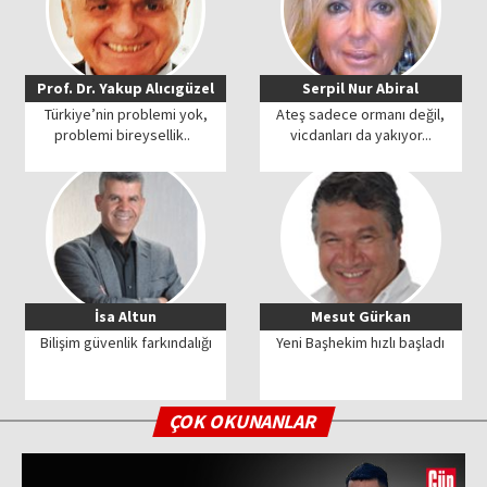
Prof. Dr. Yakup Alıcıgüzel
Serpil Nur Abiral
Türkiye’nin problemi yok,
Ateş sadece ormanı değil,
problemi bireysellik..
vicdanları da yakıyor...
İsa Altun
Mesut Gürkan
Bilişim güvenlik farkındalığı
Yeni Başhekim hızlı başladı
ÇOK OKUNANLAR