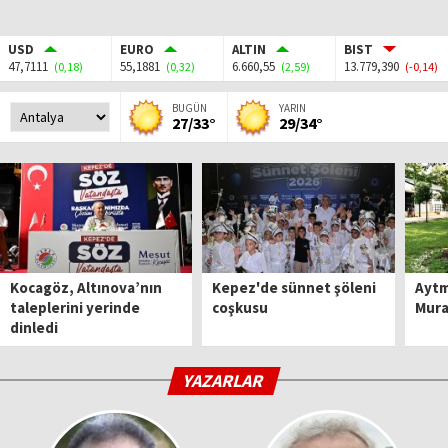
USD
EURO
ALTIN
BIST
47,7111
55,1881
6.660,55
13.779,390
(0,18)
(0,32)
(2,59)
(-0,14)
BUGÜN
YARIN
27/33°
29/34°
Kocagöz, Altınova’nın
Kepez'de sünnet şöleni
Aytm
taleplerini yerinde
coşkusu
Mura
dinledi
YAZARLAR