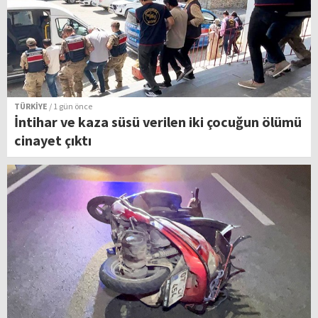
TÜRKİYE
/ 1 gün önce
İntihar ve kaza süsü verilen iki çocuğun ölümü
cinayet çıktı