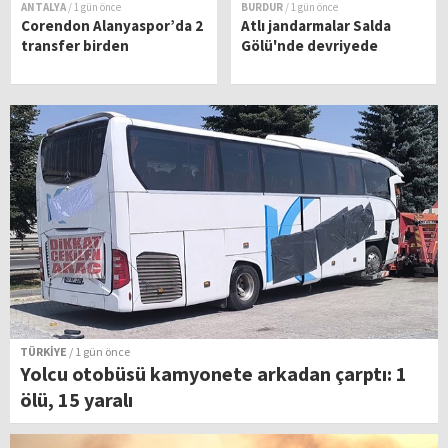
ANTALYA
/ 1 gün önce
BURDUR
/ 1 gün önce
Corendon Alanyaspor’da 2
Atlı jandarmalar Salda
transfer birden
Gölü'nde devriyede
TÜRKİYE
/ 1 gün önce
Yolcu otobüsü kamyonete arkadan çarptı: 1
ölü, 15 yaralı