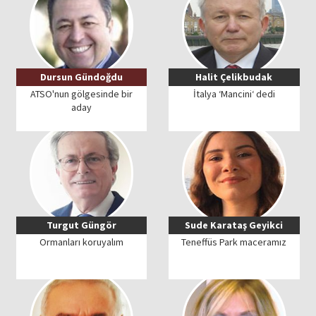
Dursun Gündoğdu
Halit Çelikbudak
ATSO'nun gölgesinde bir
İtalya ‘Mancini‘ dedi
aday
Turgut Güngör
Sude Karataş Geyikci
Ormanları koruyalım
Teneffüs Park maceramız