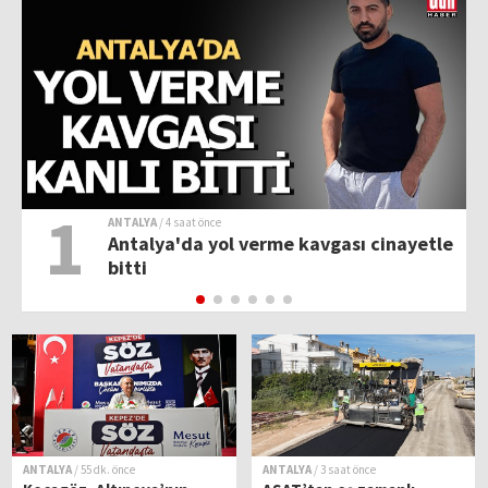
1
ANTALYA
/ 4 saat önce
Antalya'da yol verme kavgası cinayetle
bitti
ANTALYA
/ 55 dk. önce
ANTALYA
/ 3 saat önce