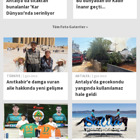
Antalya'da sıcaktan
Bu dünyadan bir Kadir
bunalanlar 'Kar
İnanır geçti...
Dünyası'nda serinliyor
Tüm Foto Galeriler »
TÜRKİYE
/ 1 gün önce
ANTALYA
/ 1 gün önce
Anıtkabir'e damga vuran
Antalya'da gecekondu
aile hakkında yeni gelişme
yangında kullanılamaz
hale geldi