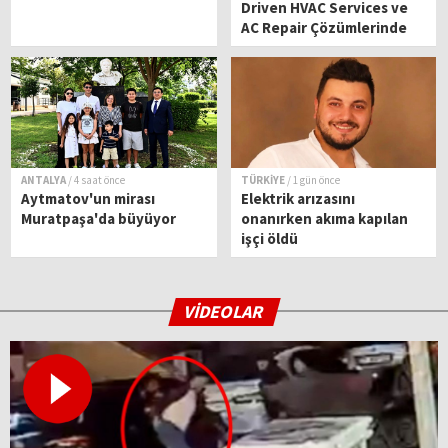
Driven HVAC Services ve
AC Repair Çözümlerinde
Güvenilir Teknik Hizmet
Ortağınız
ANTALYA
/ 4 saat önce
TÜRKİYE
/ 1 gün önce
Aytmatov'un mirası
Elektrik arızasını
Muratpaşa'da büyüyor
onanırken akıma kapılan
işçi öldü
VİDEOLAR