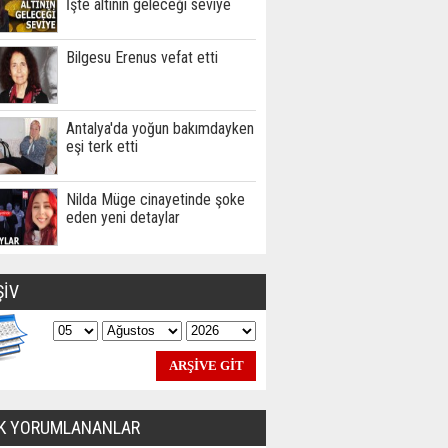
İşte altının geleceği seviye
Bilgesu Erenus vefat etti
Antalya'da yoğun bakımdayken
eşi terk etti
Nilda Müge cinayetinde şoke
eden yeni detaylar
ŞİV
K YORUMLANANLAR