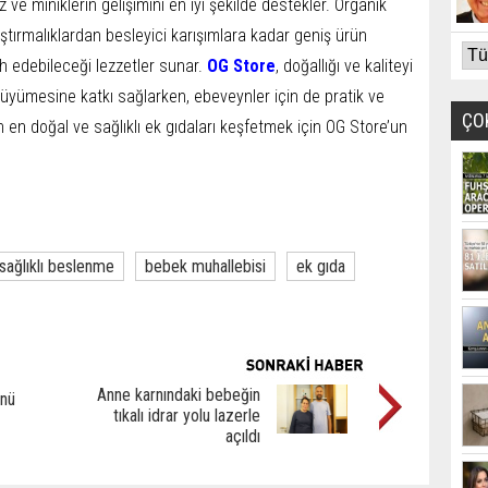
ve miniklerin gelişimini en iyi şekilde destekler. Organik
tıştırmalıklardan besleyici karışımlara kadar geniş ürün
h edebileceği lezzetler sunar.
OG Store
, doğallığı ve kaliteyi
 büyümesine katkı sağlarken, ebeveynler için de pratik ve
ÇO
n en doğal ve sağlıklı ek gıdaları keşfetmek için OG Store’un
sağlıklı beslenme
bebek muhallebisi
ek gıda
Anne karnındaki bebeğin
ünü
tıkalı idrar yolu lazerle
açıldı