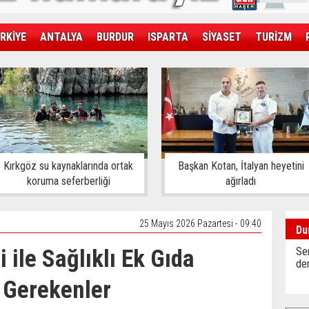
RKİYE
ANTALYA
BURDUR
ISPARTA
SİYASET
TURİZM
SAĞLIK
EKONOMİ
DÜNYA
Kırkgöz su kaynaklarında ortak
Başkan Kotan, İtalyan heyetini
koruma seferberliği
ağırladı
25 Mayıs 2026 Pazartesi - 09:40
Du
 ile Sağlıklı Ek Gıda
Sen
der
 Gerekenler