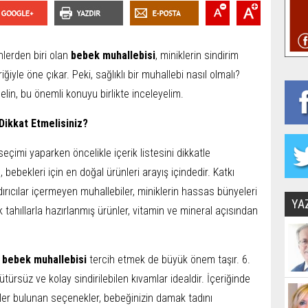
nlerden biri olan
bebek muhallebisi
, miniklerin sindirim
ğiyle öne çıkar. Peki, sağlıklı bir muhallebi nasıl olmalı?
elin, bu önemli konuyu birlikte inceleyelim.
ikkat Etmelisiniz?
eçimi yaparken öncelikle içerik listesini dikkatle
bebekleri için en doğal ürünleri arayış içindedir. Katkı
ırıcılar içermeyen muhallebiler, miniklerin hassas bünyeleri
YA
 tahıllarla hazırlanmış ürünler, vitamin ve mineral açısından
r
bebek muhallebisi
tercih etmek de büyük önem taşır. 6.
türsüz ve kolay sindirilebilen kıvamlar idealdir. İçeriğinde
er bulunan seçenekler, bebeğinizin damak tadını