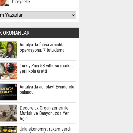
bireysellik..
K OKUNANLAR
Antalya'da fuhşa aracılık
operasyonu: 7 tutuklama
Türkiye'nin 58 yıllık su markası
yerli kola üretti
Antalya'da acı olay! Evinde ölü
bulundu
Decorelax Organizerleri ile
Mutfak ve Banyonuzda Yer
Açın
Ünlü ekonomist rakam verdi: