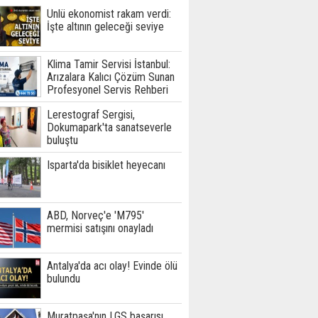
Ünlü ekonomist rakam verdi:
İşte altının geleceği seviye
Klima Tamir Servisi İstanbul:
Arızalara Kalıcı Çözüm Sunan
Profesyonel Servis Rehberi
Lerestograf Sergisi,
Dokumapark'ta sanatseverle
buluştu
Isparta'da bisiklet heyecanı
ABD, Norveç'e 'M795'
mermisi satışını onayladı
Antalya'da acı olay! Evinde ölü
bulundu
Muratpaşa'nın LGS başarısı