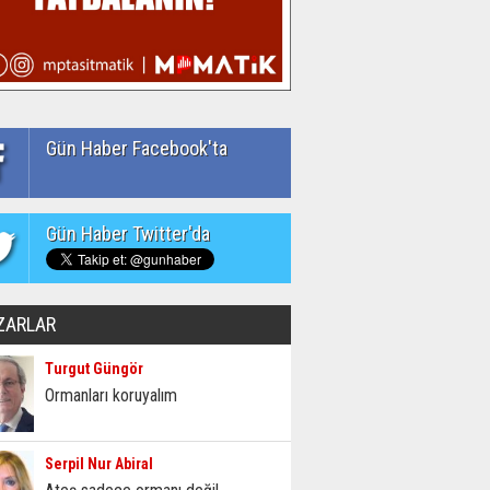
Gün Haber Facebook'ta
Gün Haber Twitter'da
ZARLAR
Turgut Güngör
Ormanları koruyalım
Serpil Nur Abiral