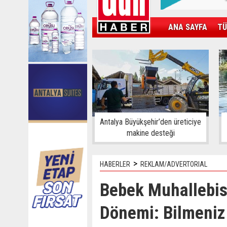
ANA SAYFA
TÜ
KAMPÜS
SPOR
GÜN'ÜN ÜRÜNÜ
Antalya Büyükşehir’den üreticiye
makine desteği
>
HABERLER
REKLAM/ADVERTORIAL
Bebek Muhallebisi
Dönemi: Bilmeniz