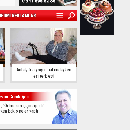
RESMİ REKLAMLAR
Antalya'da yoğun bakımdayken
eşi terk etti
rsun Gündoğdu
, 'Örtmenim çişim geldi'
ken bak o neler yaptı