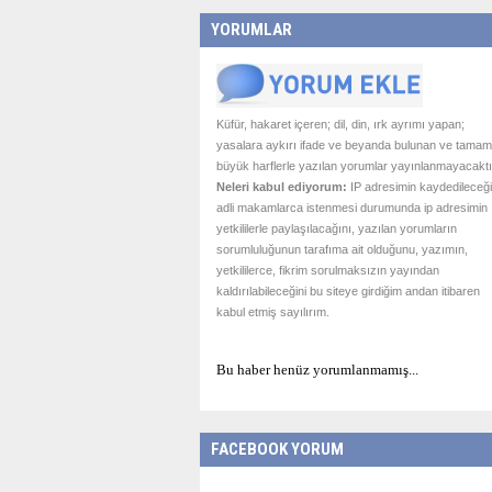
YORUMLAR
Küfür, hakaret içeren; dil, din, ırk ayrımı yapan;
yasalara aykırı ifade ve beyanda bulunan ve tamam
büyük harflerle yazılan yorumlar yayınlanmayacaktı
Neleri kabul ediyorum:
IP adresimin kaydedileceği
adli makamlarca istenmesi durumunda ip adresimin
yetkililerle paylaşılacağını, yazılan yorumların
sorumluluğunun tarafıma ait olduğunu, yazımın,
yetkililerce, fikrim sorulmaksızın yayından
kaldırılabileceğini bu siteye girdiğim andan itibaren
kabul etmiş sayılırım.
Bu haber henüz yorumlanmamış...
FACEBOOK YORUM