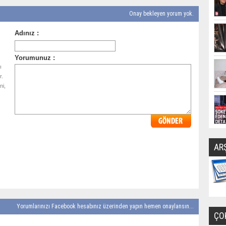
Onay bekleyen yorum yok.
ı
r.
ni,
AR
Yorumlarınızı Facebook hesabınız üzerinden yapın hemen onaylansın...
ÇO