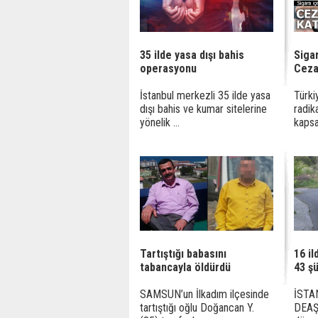
35 ilde yasa dışı bahis
Sigar
operasyonu
Ceza
İstanbul merkezli 35 ilde yasa
Türki
dışı bahis ve kumar sitelerine
radik
yönelik ...
kapsa
Tartıştığı babasını
16 i
tabancayla öldürdü
43 şü
SAMSUN’un İlkadım ilçesinde
İSTAN
tartıştığı oğlu Doğancan Y.
DEAŞ 