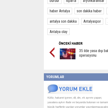
burdur
ısparta
afyonkarahisar
haber Antalya
son dakika haber
antalya son dakika
Antalyaspor
Antalya olay
35 ilde yasa dışı ba
operasyonu
YORUMLAR
Küfür, hakaret içeren; dil, din, ırk ayrımı yapan;
yasalara aykırı ifade ve beyanda bulunan ve tamam
büyük harflerle yazılan yorumlar yayınlanmayacaktı