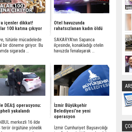
a içenler dikkat!
Otel havuzunda
lar 100 katına çıkıyor
rahatsızlanan kadın öldü
ye, tütünle mücadelede
SAKARYA'nın Sapanca
al bir döneme giriyor. Bu
ilçesinde, konakladığı otelin
mda sigarada ...
havuzda fenalaşarak ...
AR
lde DEAŞ operasyonu:
İzmir Büyükşehir
pheli yakalandı
Belediyesi'ne yeni
operasyon
BUL merkezli 16 ilde
ÇO
terör örgütüne yönelik
İzmir Cumhuriyet Başsavcılığı