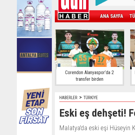
ANA SAYFA
TÜ
KAMPÜS
SPOR
GÜN'ÜN ÜRÜNÜ
Corendon Alanyaspor’da 2
transfer birden
>
HABERLER
TÜRKİYE
Eski eş dehşeti! F
Malatya'da eski eşi Hüseyin 