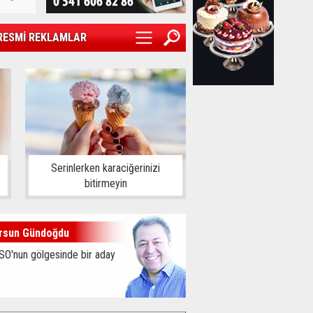
RESMİ REKLAMLAR
Serinlerken karaciğerinizi
bitirmeyin
rsun Gündoğdu
SO'nun gölgesinde bir aday