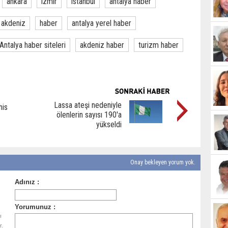
ankara
izmir
istanbul
antalya haber
akdeniz
haber
antalya yerel haber
Antalya haber siteleri
akdeniz haber
turizm haber
Lassa ateşi nedeniyle
his
ölenlerin sayısı 190'a
yükseldi
Onay bekleyen yorum yok.
ı
r.