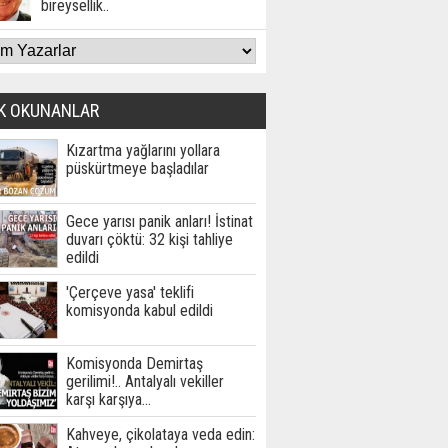
bireysellik..
K OKUNANLAR
Kızartma yağlarını yollara
püskürtmeye başladılar
Gece yarısı panik anları! İstinat
duvarı çöktü: 32 kişi tahliye
edildi
'Çerçeve yasa' teklifi
komisyonda kabul edildi
Komisyonda Demirtaş
gerilimi!.. Antalyalı vekiller
karşı karşıya…
Kahveye, çikolataya veda edin: