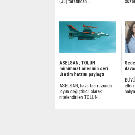
(35) tarafından ...
düzen
ASELSAN, TOLUN
Sede
mühimmat ailesinin seri
dava
üretim hattını paylaştı
BÜYÜ
ASELSAN, hava taarruzunda
eller
‘oyun değiştirici’ olarak
halıya
nitelendirilen TOLUN ...