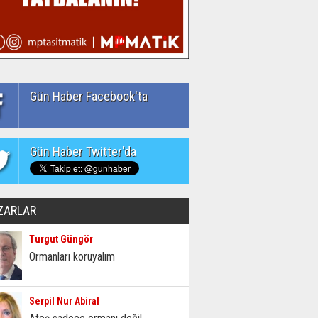
Gün Haber Facebook'ta
Gün Haber Twitter'da
ZARLAR
Turgut Güngör
Ormanları koruyalım
Serpil Nur Abiral