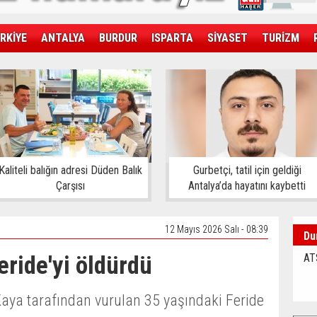
RKİYE
ANTALYA
BURDUR
ISPARTA
SİYASET
TURİZM
SAĞLIK
EKONOMİ
DÜNYA
Kaliteli balığın adresi Düden Balık
Gurbetçi, tatil için geldiği
Çarşısı
Antalya’da hayatını kaybetti
12 Mayıs 2026 Salı - 08:39
Du
eride'yi öldürdü
AT
Kaya tarafından vurulan 35 yaşındaki Feride