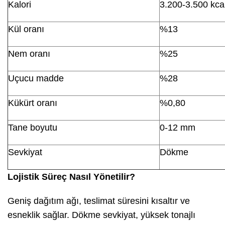
Kalori
3.200-3.500 kca
Kül oranı
%13
Nem oranı
%25
Uçucu madde
%28
Kükürt oranı
%0,80
Tane boyutu
0-12 mm
Sevkiyat
Dökme
Lojistik Süreç Nasıl Yönetilir?
Geniş dağıtım ağı, teslimat süresini kısaltır ve
esneklik sağlar. Dökme sevkiyat, yüksek tonajlı