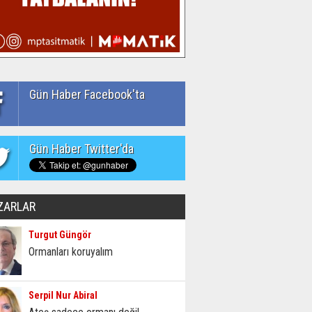
Gün Haber Facebook'ta
Gün Haber Twitter'da
ZARLAR
Turgut Güngör
Ormanları koruyalım
Serpil Nur Abiral