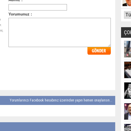
ı
r.
ni,
ÇO
Yorumlarınızı Facebook hesabınız üzerinden yapın hemen onaylansın...