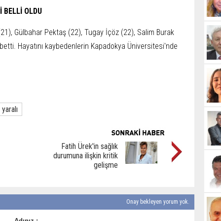
İ BELLİ OLDU
), Gülbahar Pektaş (22), Tugay İçöz (22), Salim Burak
aybetti. Hayatını kaybedenlerin Kapadokya Üniversitesi'nde
yaralı
Fatih Ürek'in sağlık
durumuna ilişkin kritik
gelişme
Onay bekleyen yorum yok.