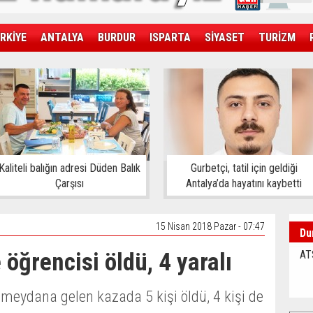
RKİYE
ANTALYA
BURDUR
ISPARTA
SİYASET
TURİZM
SAĞLIK
EKONOMİ
DÜNYA
Kaliteli balığın adresi Düden Balık
Gurbetçi, tatil için geldiği
Çarşısı
Antalya’da hayatını kaybetti
15 Nisan 2018 Pazar - 07:47
Du
 öğrencisi öldü, 4 yaralı
AT
meydana gelen kazada 5 kişi öldü, 4 kişi de