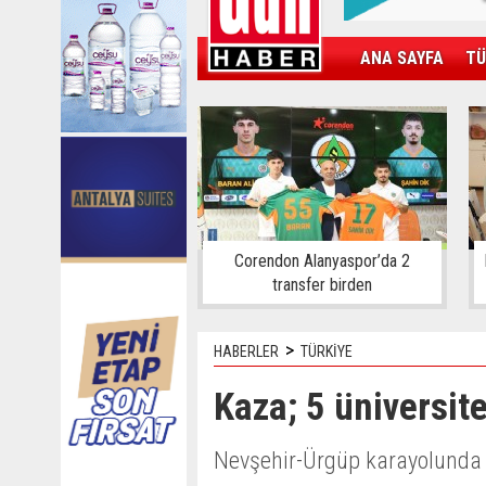
ANA SAYFA
TÜ
KAMPÜS
SPOR
GÜN'ÜN ÜRÜNÜ
Corendon Alanyaspor’da 2
transfer birden
>
HABERLER
TÜRKİYE
Kaza; 5 üniversite
Nevşehir-Ürgüp karayolunda 