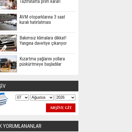
Tazminatta prim kararı
AVM otoparklarına 3 saat
kuralı hatırlatması
Bakımsız klimalara dikkat!
Yangına davetiye çıkarıyor
Kızartma yağlarını yollara
püskürtmeye başladılar
ŞİV
K YORUMLANANLAR