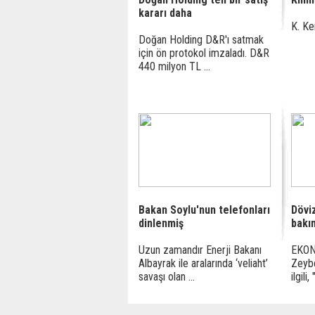
kararı daha
K. Ke
Doğan Holding D&R'ı satmak
için ön protokol imzaladı. D&R
440 milyon TL ...
Bakan Soylu'nun telefonları
Dövi
dinlenmiş
bakı
Uzun zamandır Enerji Bakanı
EKON
Albayrak ile aralarında ‘veliaht’
Zeybe
savaşı olan ...
ilgili