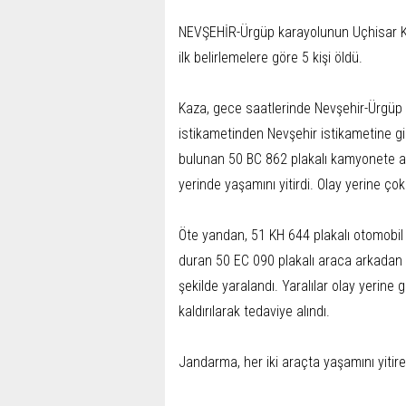
NEVŞEHİR-Ürgüp karayolunun Uçhisar Ka
ilk belirlemelere göre 5 kişi öldü.
Kaza, gece saatlerinde Nevşehir-Ürgüp
istikametinden Nevşehir istikametine gi
bulunan 50 BC 862 plakalı kamyonete ar
yerinde yaşamını yitirdi. Olay yerine ço
Öte yandan, 51 KH 644 plakalı otomobi
duran 50 EC 090 plakalı araca arkadan ç
şekilde yaralandı. Yaralılar olay yerine 
kaldırılarak tedaviye alındı.
Jandarma, her iki araçta yaşamını yitiren