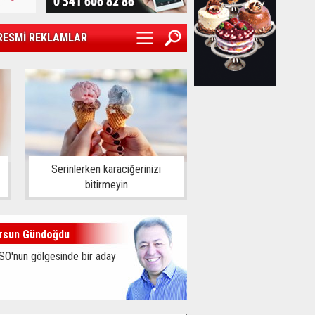
RESMİ REKLAMLAR
Serinlerken karaciğerinizi
bitirmeyin
rsun Gündoğdu
SO'nun gölgesinde bir aday