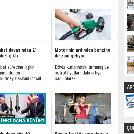
ubat davasından 21
Motorinin ardından benzine
bet çıktı
de zam geliyor
bat sürecine ilişkin
Döviz kurlarındaki tırmanış ve
rında dönemin
petrol fiyatlarındaki artışa
kurmay Başkanı İsmail ...
bağlı olarak ...
AR
ÇO
nki daha büyük?
Köyde traktör parçalarıyla