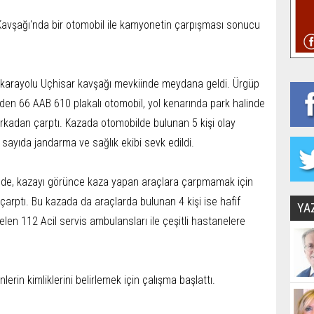
vşağı'nda bir otomobil ile kamyonetin çarpışması sonucu
 karayolu Uçhisar kavşağı mevkiinde meydana geldi. Ürgüp
den 66 AAB 610 plakalı otomobil, yol kenarında park halinde
kadan çarptı. Kazada otomobilde bulunan 5 kişi olay
k sayıda jandarma ve sağlık ekibi sevk edildi.
l de, kazayı görünce kaza yapan araçlara çarpmamak için
arptı. Bu kazada da araçlarda bulunan 4 kişi ise hafif
YA
gelen 112 Acil servis ambulansları ile çeşitli hastanelere
lerin kimliklerini belirlemek için çalışma başlattı.