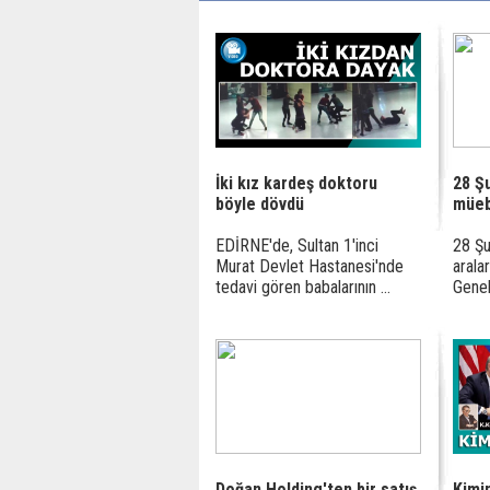
İki kız kardeş doktoru
28 Ş
böyle dövdü
müeb
EDİRNE'de, Sultan 1'inci
28 Şu
Murat Devlet Hastanesi'nde
arala
tedavi gören babalarının ...
Genel
Doğan Holding'ten bir satış
Kimi