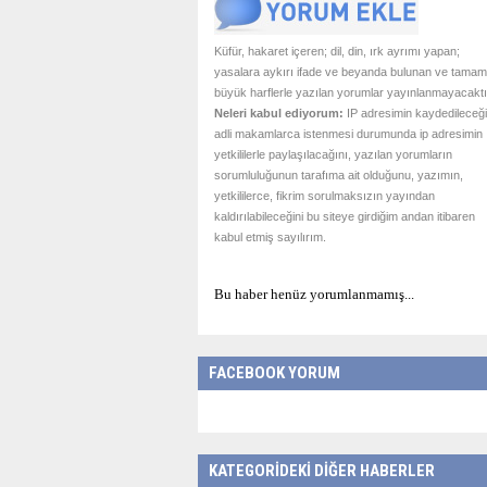
Küfür, hakaret içeren; dil, din, ırk ayrımı yapan;
yasalara aykırı ifade ve beyanda bulunan ve tamam
büyük harflerle yazılan yorumlar yayınlanmayacaktı
Neleri kabul ediyorum:
IP adresimin kaydedileceği
adli makamlarca istenmesi durumunda ip adresimin
yetkililerle paylaşılacağını, yazılan yorumların
sorumluluğunun tarafıma ait olduğunu, yazımın,
yetkililerce, fikrim sorulmaksızın yayından
kaldırılabileceğini bu siteye girdiğim andan itibaren
kabul etmiş sayılırım.
Bu haber henüz yorumlanmamış...
FACEBOOK YORUM
KATEGORİDEKİ DİĞER HABERLER