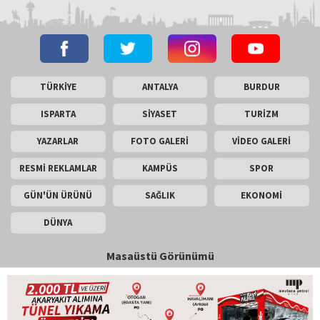
TÜRKİYE
ANTALYA
BURDUR
ISPARTA
SİYASET
TURİZM
YAZARLAR
FOTO GALERİ
VİDEO GALERİ
RESMİ REKLAMLAR
KAMPÜS
SPOR
GÜN'ÜN ÜRÜNÜ
SAĞLIK
EKONOMİ
DÜNYA
Masaüstü Görünümü
İletişim
Künye
Copyright © 2026 Gün Haber