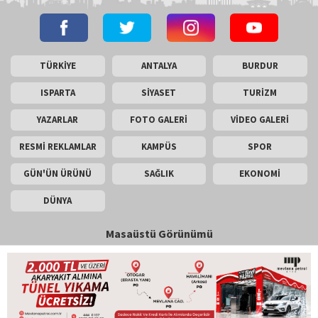
TÜRKİYE
ANTALYA
BURDUR
ISPARTA
SİYASET
TURİZM
YAZARLAR
FOTO GALERİ
VİDEO GALERİ
RESMİ REKLAMLAR
KAMPÜS
SPOR
GÜN'ÜN ÜRÜNÜ
SAĞLIK
EKONOMİ
DÜNYA
Masaüstü Görünümü
İletişim
Künye
Copyright © 2026 Gün Haber