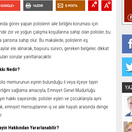
ında görev yapan polislerin aile birliğini koruması için
inde zor ve yoğun çalışma koşullarına sahip olan polisler, bu
a şansına sahip olur. Bu makalede, polislerin eş
taylar ele alınarak, başvuru süreci, gereken belgeler, dikkat
ulan sorular yanıtlanacaktır.
kkı Nedir?
olis memurunun eşinin bulunduğu il veya ilçeye tayin
YA
 birliğini sağlama amacıyla, Emniyet Genel Müdürlüğü
n hakkı sayesinde, polisler eşleri ve çocuklarıyla aynı
hak, emniyet mensuplarının iş ve aile hayatı arasında denge
r.
ayin Hakkından Yararlanabilir?