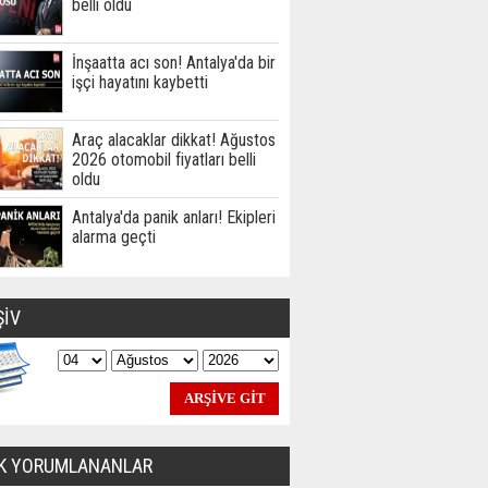
belli oldu
İnşaatta acı son! Antalya'da bir
işçi hayatını kaybetti
Araç alacaklar dikkat! Ağustos
2026 otomobil fiyatları belli
oldu
Antalya'da panik anları! Ekipleri
alarma geçti
ŞİV
K YORUMLANANLAR