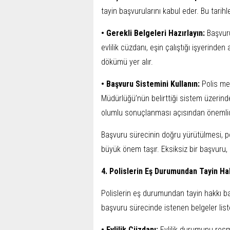
tayin başvurularını kabul eder. Bu tarihl
• Gerekli Belgeleri Hazırlayın:
Başvuru
evlilik cüzdanı, eşin çalıştığı işyerinde
dökümü yer alır.
• Başvuru Sistemini Kullanın:
Polis me
Müdürlüğü’nün belirttiği sistem üzerind
olumlu sonuçlanması açısından önemlid
Başvuru sürecinin doğru yürütülmesi, po
büyük önem taşır. Eksiksiz bir başvuru,
4. Polislerin Eş Durumundan Tayin Ha
Polislerin eş durumundan tayin hakkı ba
başvuru sürecinde istenen belgeler list
• Evlilik Cüzdanı:
Evlilik durumunu resm