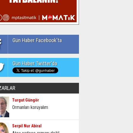
Gün Haber Facebook'ta
Gün Haber Twitter'da
ZARLAR
Turgut Güngör
Ormanları koruyalım
Serpil Nur Abiral