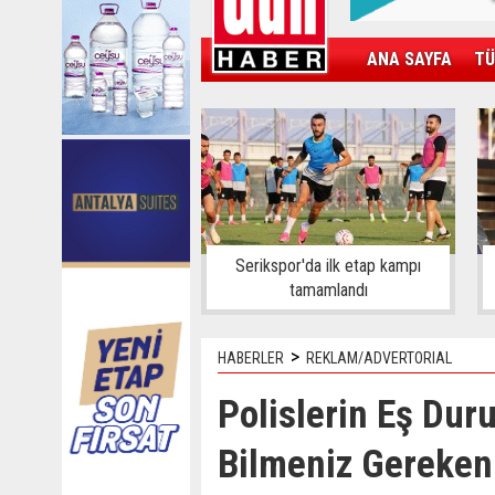
ANA SAYFA
TÜ
KAMPÜS
SPOR
GÜN'ÜN ÜRÜNÜ
Serikspor'da ilk etap kampı
tamamlandı
>
HABERLER
REKLAM/ADVERTORIAL
Polislerin Eş Du
Bilmeniz Gereken