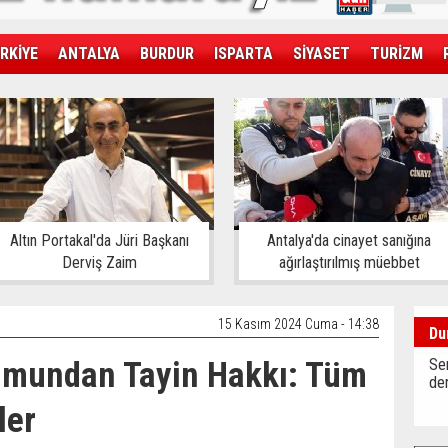
RKİYE
ANTALYA
BURDUR
ISPARTA
SİYASET
TURİZM
SAĞLIK
EKONOMİ
DÜNYA
Altın Portakal'da Jüri Başkanı
Antalya'da cinayet sanığına
Derviş Zaim
ağırlaştırılmış müebbet
15 Kasım 2024 Cuma - 14:38
Du
rumundan Tayin Hakkı: Tüm
Sen
der
ler