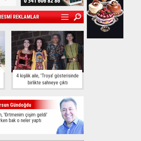
RESMİ REKLAMLAR
4 kişilik aile, 'Troya' gösterisinde
birlikte sahneye çıktı
rsun Gündoğdu
, 'Örtmenim çişim geldi'
ken bak o neler yaptı