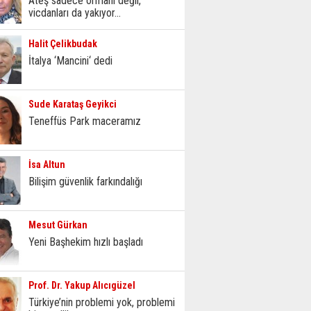
Ateş sadece ormanı değil,
vicdanları da yakıyor...
Halit Çelikbudak
İtalya ‘Mancini‘ dedi
Sude Karataş Geyikci
Teneffüs Park maceramız
İsa Altun
Bilişim güvenlik farkındalığı
Mesut Gürkan
Yeni Başhekim hızlı başladı
Prof. Dr. Yakup Alıcıgüzel
Türkiye’nin problemi yok, problemi