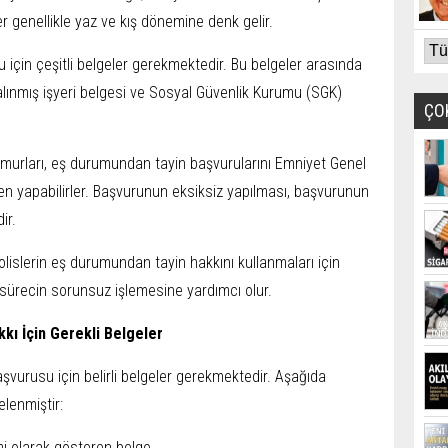
er genellikle yaz ve kış dönemine denk gelir.
 için çeşitli belgeler gerekmektedir. Bu belgeler arasında
n alınmış işyeri belgesi ve Sosyal Güvenlik Kurumu (SGK)
ÇO
murları, eş durumundan tayin başvurularını Emniyet Genel
en yapabilirler. Başvurunun eksiksiz yapılması, başvurunun
ir.
lislerin eş durumundan tayin hakkını kullanmaları için
 sürecin sorunsuz işlemesine yardımcı olur.
kkı İçin Gerekli Belgeler
şvurusu için belirli belgeler gerekmektedir. Aşağıda
elenmiştir:
i olarak gösteren belge.