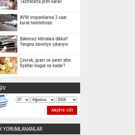
Tazminatta prim kararı
AVM otoparklarına 3 saat
kuralı hatırlatması
Bakımsız klimalara dikkat!
Yangına davetiye çıkarıyor
Çeyrek, gram ve yarım altın
fiyatları bugün ne kadar?
ŞİV
K YORUMLANANLAR