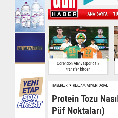
ANA SAYFA
TÜ
KAMPÜS
SPOR
GÜN'ÜN ÜRÜNÜ
Corendon Alanyaspor’da 2
transfer birden
>
HABERLER
REKLAM/ADVERTORIAL
Protein Tozu Nası
Püf Noktaları)