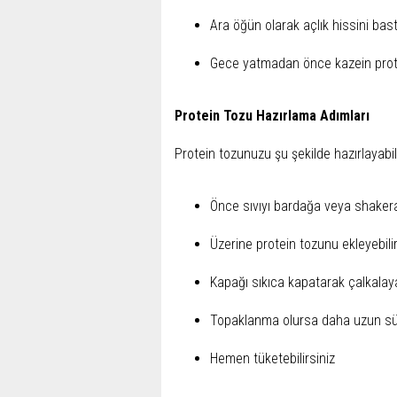
Ara öğün olarak açlık hissini bastı
Gece yatmadan önce kazein protei
Protein Tozu Hazırlama Adımları
Protein tozunuzu şu şekilde hazırlayabili
Önce sıvıyı bardağa veya shakera 
Üzerine protein tozunu ekleyebilir
Kapağı sıkıca kapatarak çalkalaya
Topaklanma olursa daha uzun süre
Hemen tüketebilirsiniz