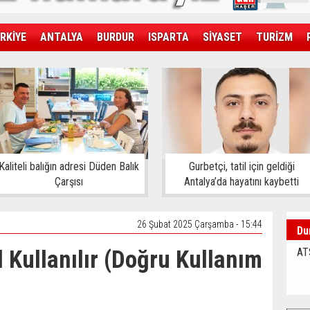
RKİYE
ANTALYA
BURDUR
ISPARTA
SİYASET
TURİZM
SAĞLIK
EKONOMİ
DÜNYA
Kaliteli balığın adresi Düden Balık
Gurbetçi, tatil için geldiği
Çarşısı
Antalya’da hayatını kaybetti
26 Şubat 2025 Çarşamba - 15:44
Du
l Kullanılır (Doğru Kullanım
AT