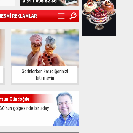
RESMİ REKLAMLAR
Serinlerken karaciğerinizi
bitirmeyin
rsun Gündoğdu
SO'nun gölgesinde bir aday