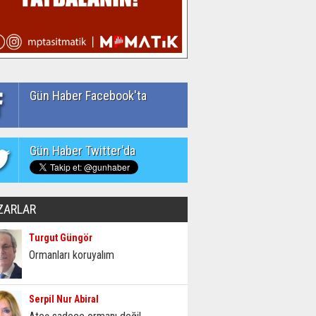
Gün Haber Facebook'ta
Gün Haber Twitter'da
ZARLAR
Turgut Güngör
Ormanları koruyalım
Serpil Nur Abiral