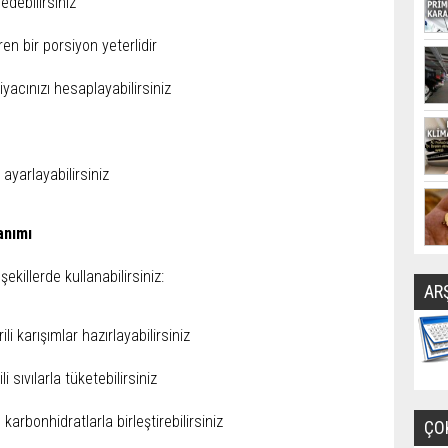
edebilirsiniz
en bir porsiyon yeterlidir
iyacınızı hesaplayabilirsiniz
ayarlayabilirsiniz
anımı
ekillerde kullanabilirsiniz:
AR
ili karışımlar hazırlayabilirsiniz
 sıvılarla tüketebilirsiniz
 karbonhidratlarla birleştirebilirsiniz
ÇO