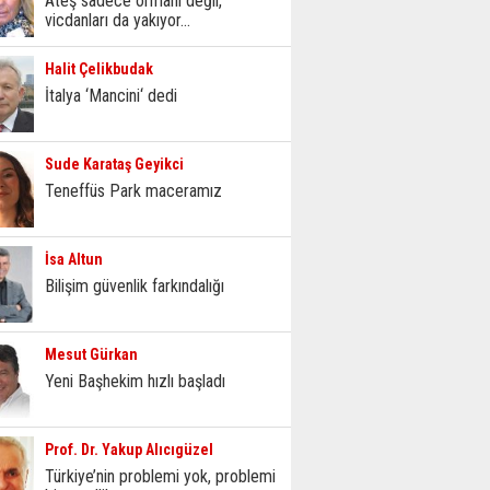
Ateş sadece ormanı değil,
vicdanları da yakıyor...
Halit Çelikbudak
İtalya ‘Mancini‘ dedi
Sude Karataş Geyikci
Teneffüs Park maceramız
İsa Altun
Bilişim güvenlik farkındalığı
Mesut Gürkan
Yeni Başhekim hızlı başladı
Prof. Dr. Yakup Alıcıgüzel
Türkiye’nin problemi yok, problemi