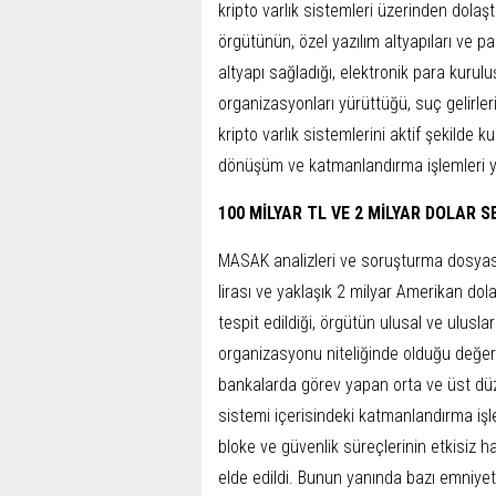
kripto varlık sistemleri üzerinden dolaş
örgütünün, özel yazılım altyapıları ve pa
altyapı sağladığı, elektronik para kurul
organizasyonları yürüttüğü, suç gelirleri
kripto varlık sistemlerini aktif şekilde 
dönüşüm ve katmanlandırma işlemleri yap
100 MİLYAR TL VE 2 MİLYAR DOLAR S
MASAK analizleri ve soruşturma dosyas
lirası ve yaklaşık 2 milyar Amerikan dol
tespit edildiği, örgütün ulusal ve ulusl
organizasyonu niteliğinde olduğu değer
bankalarda görev yapan orta ve üst düze
sistemi içerisindeki katmanlandırma işle
bloke ve güvenlik süreçlerinin etkisiz ha
elde edildi. Bunun yanında bazı emniyet