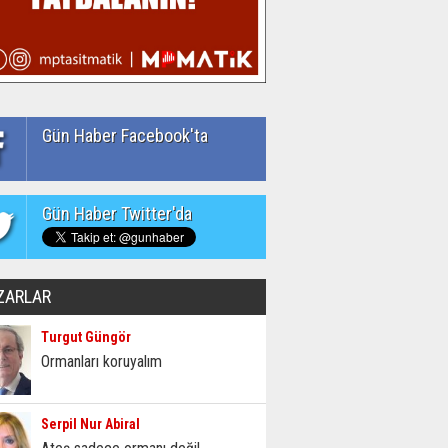
Gün Haber Facebook'ta
Gün Haber Twitter'da
ZARLAR
Turgut Güngör
Ormanları koruyalım
Serpil Nur Abiral