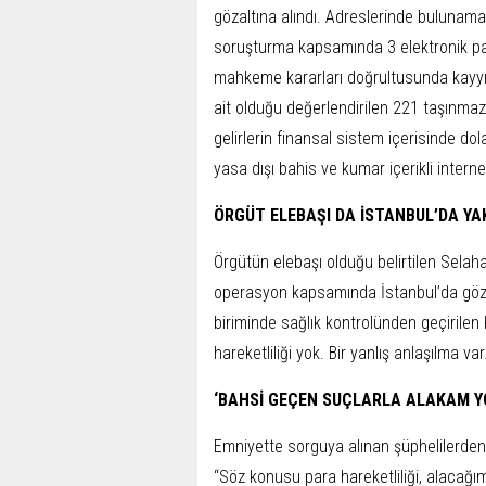
gözaltına alındı. Adreslerinde bulunamay
soruşturma kapsamında 3 elektronik p
mahkeme kararları doğrultusunda kayyım 
ait olduğu değerlendirilen 221 taşınmaz
gelirlerin finansal sistem içerisinde dol
yasa dışı bahis ve kumar içerikli intern
ÖRGÜT ELEBAŞI DA İSTANBUL’DA YA
Örgütün elebaşı olduğu belirtilen Selah
operasyon kapsamında İstanbul’da gözal
biriminde sağlık kontrolünden geçirilen 
hareketliliği yok. Bir yanlış anlaşılma v
‘BAHSİ GEÇEN SUÇLARLA ALAKAM Y
Emniyette sorguya alınan şüphelilerden 
“Söz konusu para hareketliliği, alacağıma