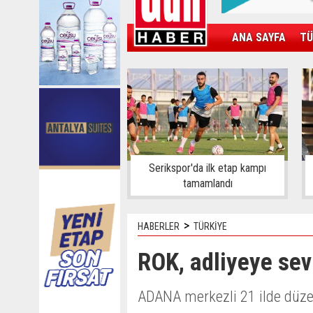
ANA SAYFA
TÜ
KAMPÜS
SPOR
GÜN'ÜN ÜRÜNÜ
Serikspor'da ilk etap kampı
tamamlandı
>
HABERLER
TÜRKİYE
ROK, adliyeye sev
ADANA merkezli 21 ilde düzenl