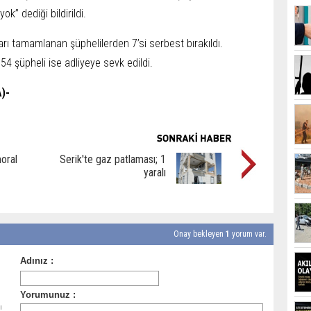
k” dediği bildirildi.
ı tamamlanan şüphelilerden 7’si serbest bırakıldı.
54 şüpheli ise adliyeye sevk edildi.
)-
oral
Serik'te gaz patlaması; 1
yaralı
Onay bekleyen
1
yorum var.
ı