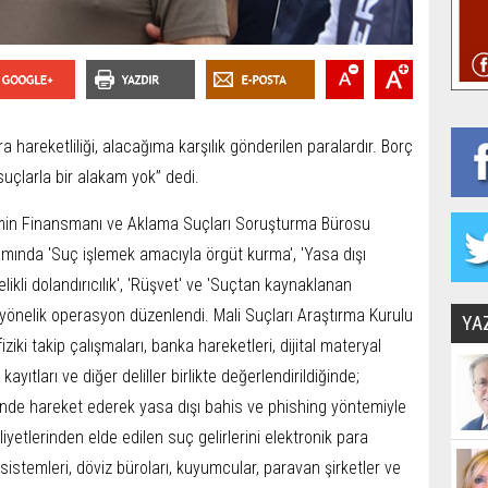
hareketliliği, alacağıma karşılık gönderilen paralardır. Borç
suçlarla bir alakam yok” dedi.
zmin Finansmanı ve Aklama Suçları Soruşturma Bürosu
mında 'Suç işlemek amacıyla örgüt kurma', 'Yasa dışı
telikli dolandırıcılık', 'Rüşvet' ve 'Suçtan kaynaklanan
a yönelik operasyon düzenlendi. Mali Suçları Araştırma Kurulu
YA
ziki takip çalışmaları, banka hareketleri, dijital materyal
kayıtları ve diğer deliller birlikte değerlendirildiğinde;
ğinde hareket ederek yasa dışı bahis ve phishing yöntemiyle
aaliyetlerinden elde edilen suç gelirlerini elektronik para
sistemleri, döviz büroları, kuyumcular, paravan şirketler ve