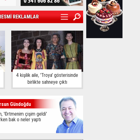
RESMİ REKLAMLAR
4 kişilik aile, 'Troya' gösterisinde
birlikte sahneye çıktı
rsun Gündoğdu
, 'Örtmenim çişim geldi'
ken bak o neler yaptı