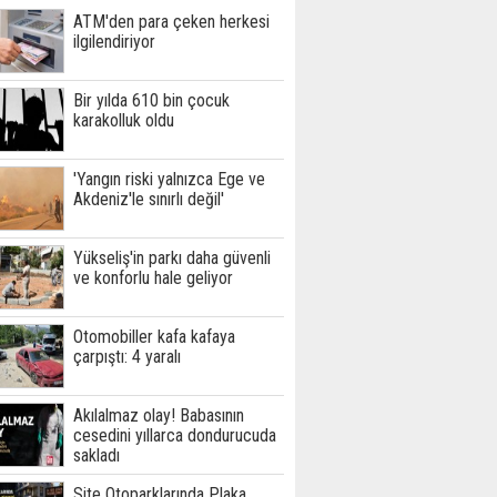
ATM'den para çeken herkesi
ilgilendiriyor
Bir yılda 610 bin çocuk
karakolluk oldu
'Yangın riski yalnızca Ege ve
Akdeniz'le sınırlı değil'
Yükseliş'in parkı daha güvenli
ve konforlu hale geliyor
Otomobiller kafa kafaya
çarpıştı: 4 yaralı
Akılalmaz olay! Babasının
cesedini yıllarca dondurucuda
sakladı
Site Otoparklarında Plaka