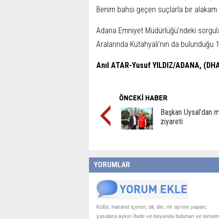
Benim bahsi geçen suçlarla bir alakam yo
Adana Emniyet Müdürlüğü’ndeki sorgular
Aralarında Kütahyalı’nın da bulunduğu 1
Anıl ATAR-Yusuf YILDIZ/ADANA, (DHA
Başkan Uysal’dan m
ziyareti
YORUMLAR
Küfür, hakaret içeren; dil, din, ırk ayrımı yapan;
yasalara aykırı ifade ve beyanda bulunan ve tamam