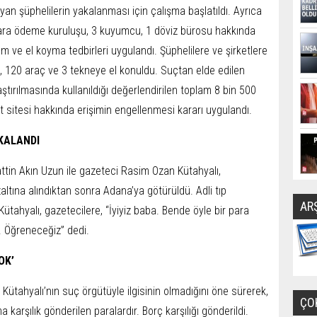
an şüphelilerin yakalanması için çalışma başlatıldı. Ayrıca
ara ödeme kuruluşu, 3 kuyumcu, 1 döviz bürosu hakkında
ve el koyma tedbirleri uygulandı. Şüphelilere ve şirketlere
, 120 araç ve 3 tekneye el konuldu. Suçtan elde edilen
aştırılmasında kullanıldığı değerlendirilen toplam 8 bin 500
et sitesi hakkında erişimin engellenmesi kararı uygulandı.
KALANDI
attin Akın Uzun ile gazeteci Rasim Ozan Kütahyalı,
tına alındıktan sonra Adana’ya götürüldü. Adli tıp
AR
Kütahyalı, gazetecilere, “İyiyiz baba. Bende öyle bir para
ar. Öğreneceğiz” dedi.
OK’
Kütahyalı’nın suç örgütüyle ilgisinin olmadığını öne sürerek,
ÇO
 karşılık gönderilen paralardır. Borç karşılığı gönderildi.