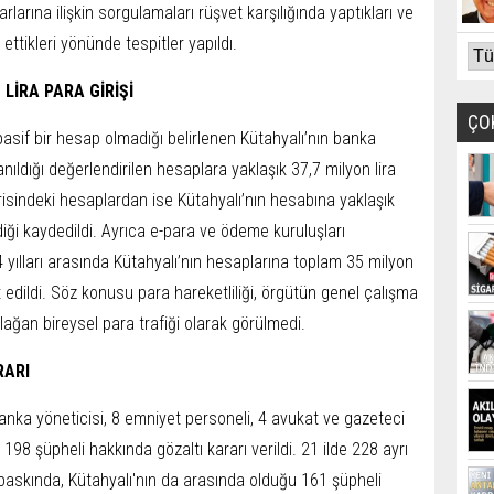
larına ilişkin sorgulamaları rüşvet karşılığında yaptıkları ve
ettikleri yönünde tespitler yapıldı.
LİRA PARA GİRİŞİ
ÇO
sif bir hesap olmadığı belirlenen Kütahyalı’nın banka
ldığı değerlendirilen hesaplara yaklaşık 37,7 milyon lira
içerisindeki hesaplardan ise Kütahyalı’nın hesabına yaklaşık
ildiği kaydedildi. Ayrıca e-para ve ödeme kuruluşları
 yılları arasında Kütahyalı’nın hesaplarına toplam 35 milyon
t edildi. Söz konusu para hareketliliği, örgütün genel çalışma
olağan bireysel para trafiği olarak görülmedi.
RARI
ka yöneticisi, 8 emniyet personeli, 4 avukat ve gazeteci
8 şüpheli hakkında gözaltı kararı verildi. 21 ilde 228 ayrı
baskında, Kütahyalı'nın da arasında olduğu 161 şüpheli