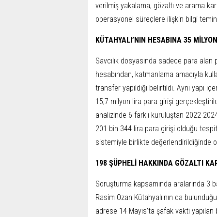
verilmiş yakalama, gözaltı ve arama karar
operasyonel süreçlere ilişkin bilgi temin 
KÜTAHYALI’NIN HESABINA 35 MİLYON 
Savcılık dosyasında sadece para alan pa
hesabından, katmanlama amacıyla kullanı
transfer yapıldığı belirtildi. Aynı yapı 
15,7 milyon lira para girişi gerçekleştir
analizinde 6 farklı kuruluştan 2022-2024
201 bin 344 lira para girişi olduğu tespi
sistemiyle birlikte değerlendirildiğinde 
198 ŞÜPHELİ HAKKINDA GÖZALTI KA
Soruşturma kapsamında aralarında 3 ban
Rasim Ozan Kütahyalı'nın da bulunduğu 19
adrese 14 Mayıs’ta şafak vakti yapılan 