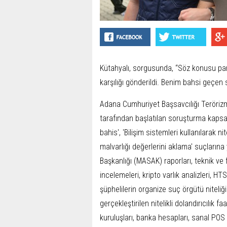
Kütahyalı, sorgusunda, “Söz konusu para 
karşılığı gönderildi. Benim bahsi geçen 
Adana Cumhuriyet Başsavcılığı Teröri
tarafından başlatılan soruşturma kapsa
bahis', 'Bilişim sistemleri kullanılarak ni
malvarlığı değerlerini aklama' suçların
Başkanlığı (MASAK) raporları, teknik ve fi
incelemeleri, kripto varlık analizleri, HTS 
şüphelilerin organize suç örgütü niteli
gerçekleştirilen nitelikli dolandırıcılık f
kuruluşları, banka hesapları, sanal POS 