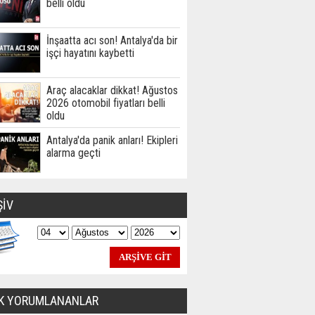
belli oldu
İnşaatta acı son! Antalya'da bir
işçi hayatını kaybetti
Araç alacaklar dikkat! Ağustos
2026 otomobil fiyatları belli
oldu
Antalya'da panik anları! Ekipleri
alarma geçti
ŞİV
K YORUMLANANLAR