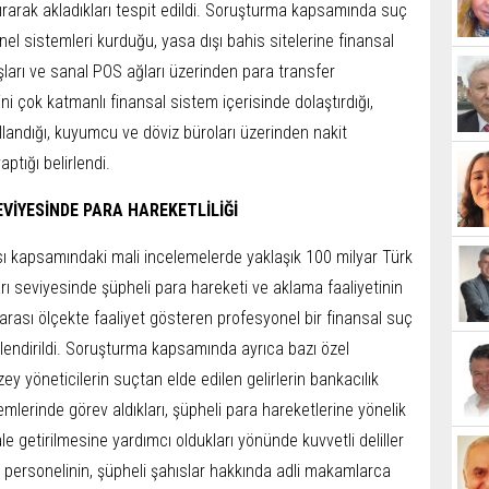
tırarak akladıkları tespit edildi. Soruşturma kapsamında suç
nel sistemleri kurduğu, yasa dışı bahis sitelerine finansal
uşları ve sanal POS ağları üzerinden para transfer
ni çok katmanlı finansal sistem içerisinde dolaştırdığı,
kullandığı, kuyumcu ve döviz büroları üzerinden nakit
tığı belirlendi.
EVİYESİNDE PARA HAREKETLİLİĞİ
ı kapsamındaki mali incelemelerde yaklaşık 100 milyar Türk
arı seviyesinde şüpheli para hareketi ve aklama faaliyetinin
ararası ölçekte faaliyet gösteren profesyonel bir finansal suç
lendirildi. Soruşturma kapsamında ayrıca bazı özel
y yöneticilerin suçtan elde edilen gelirlerin bankacılık
mlerinde görev aldıkları, şüpheli para hareketlerine yönelik
le getirilmesine yardımcı oldukları yönünde kuvvetli deliller
 personelinin, şüpheli şahıslar hakkında adli makamlarca