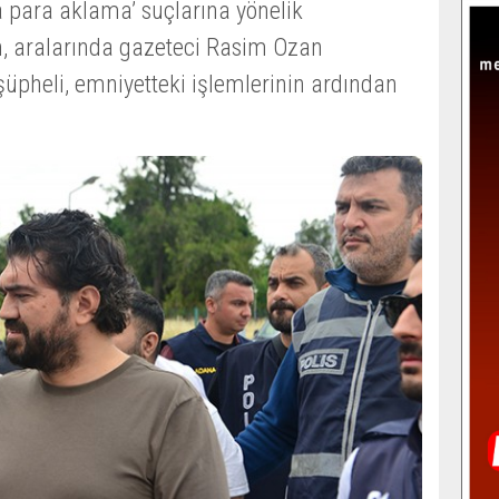
ra para aklama’ suçlarına yönelik
n, aralarında gazeteci Rasim Ozan
şüpheli, emniyetteki işlemlerinin ardından