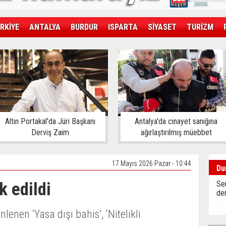
RKİYE
ANTALYA
BURDUR
ISPARTA
SİYASET
TURİZM
SAĞLIK
EKONOMİ
DÜNYA
Altın Portakal'da Jüri Başkanı
Antalya'da cinayet sanığına
Derviş Zaim
ağırlaştırılmış müebbet
17 Mayıs 2026 Pazar - 10:44
Du
k edildi
Sen
der
enen ‘Yasa dışı bahis’, ‘Nitelikli