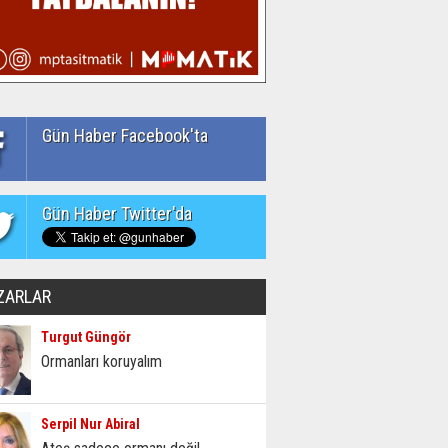
Gün Haber Facebook'ta
Gün Haber Twitter'da
ZARLAR
Turgut Güngör
Ormanları koruyalım
Serpil Nur Abiral