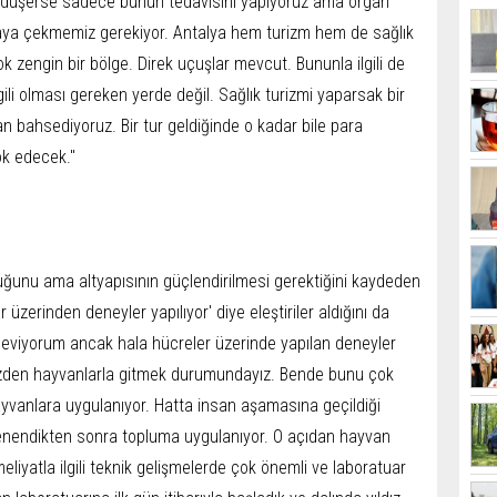
st düşerse sadece bunun tedavisini yapıyoruz ama organ
 buraya çekmemiz gerekiyor. Antalya hem turizm hem de sağlık
k zengin bir bölge. Direk uçuşlar mevcut. Bununla ilgili de
ilgili olması gereken yerde değil. Sağlık turizmi yaparsak bir
an bahsediyoruz. Bir tur geldiğinde o kadar bile para
ok edecek."
uğunu ama altyapısının güçlendirilmesi gerektiğini kaydeden
 üzerinden deneyler yapılıyor' diye eleştiriler aldığını da
 seviyorum ancak hala hücreler üzerinde yapılan deneyler
üzden hayvanlarla gitmek durumundayız. Bende bunu çok
yvanlara uygulanıyor. Hatta insan aşamasına geçildiği
denendikten sonra topluma uygulanıyor. O açıdan hayvan
eliyatla ilgili teknik gelişmelerde çok önemli ve laboratuar