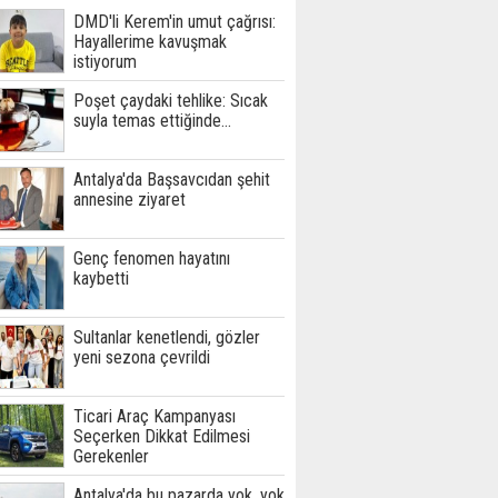
DMD'li Kerem'in umut çağrısı:
Hayallerime kavuşmak
istiyorum
Poşet çaydaki tehlike: Sıcak
suyla temas ettiğinde...
Antalya'da Başsavcıdan şehit
annesine ziyaret
Genç fenomen hayatını
kaybetti
Sultanlar kenetlendi, gözler
yeni sezona çevrildi
Ticari Araç Kampanyası
Seçerken Dikkat Edilmesi
Gerekenler
Antalya'da bu pazarda yok, yok