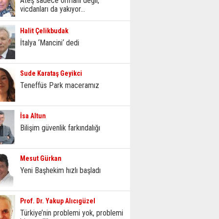
Ateş sadece ormanı değil,
vicdanları da yakıyor...
Halit Çelikbudak
İtalya ‘Mancini‘ dedi
Sude Karataş Geyikci
Teneffüs Park maceramız
İsa Altun
Bilişim güvenlik farkındalığı
Mesut Gürkan
Yeni Başhekim hızlı başladı
Prof. Dr. Yakup Alıcıgüzel
Türkiye’nin problemi yok, problemi