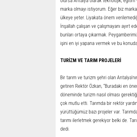
olursa Antalya olarak teknolojik, eğitim v
marka olmayı istiyorum. Eğer biz marka o
ülkeye yeter. Liyakata önem verilemediğ
İnşallah çalışan ve çalışmayanı ayırt e
bunları ortaya çıkarmak. Peygamberimiz 
işini en iyi yapana vermek ve bu konuda
TURİZM VE TARIM PROJELERİ
Bir tarım ve turizm şehri olan Antalya'nı
getiren Rektör Özkan, “Buradaki en öneml
döneminde turizm nasıl olması gerektiğiy
çok mutlu etti. Tarımda bir rektör yard
yürüttüğümüz bazı projeler var. Tarımda
tarımı ilerletmek gerekiyor belki de. Tar
dedi.