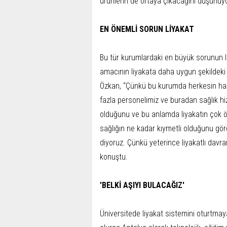
ürünlerin de ortaya çıkacağını düşünü
EN ÖNEMLİ SORUN LİYAKAT
Bu tür kurumlardaki en büyük sorunun l
amacının liyakata daha uygun şekildeki
Özkan, “Çünkü bu kurumda herkesin hak
fazla personelimiz ve buradan sağlık hi
olduğunu ve bu anlamda liyakatın çok 
sağlığın ne kadar kıymetli olduğunu görd
diyoruz. Çünkü yeterince liyakatlı davr
konuştu.
'BELKİ AŞIYI BULACAĞIZ'
Üniversitede liyakat sistemini oturtmaya