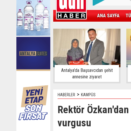
ANA SAYFA
TÜ
KAMPÜS
SPOR
GÜN'ÜN ÜRÜNÜ
Antalya'da Başsavcıdan şehit
annesine ziyaret
>
HABERLER
KAMPÜS
Rektör Özkan'dan 
vurgusu