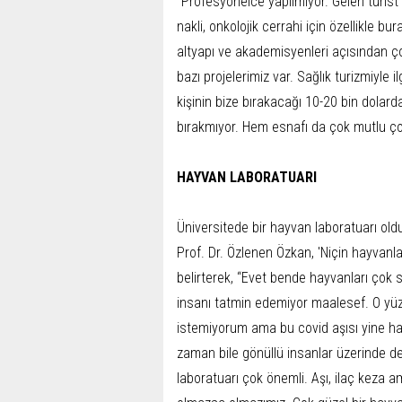
“Profesyonelce yapılmıyor. Gelen turi
nakli, onkolojik cerrahi için özellikle
altyapı ve akademisyenleri açısından ço
bazı projelerimiz var. Sağlık turizmiyle 
kişinin bize bırakacağı 10-20 bin dolard
bırakmıyor. Hem esnafı da çok mutlu ç
HAYVAN LABORATUARI
Üniversitede bir hayvan laboratuarı old
Prof. Dr. Özlenen Özkan, 'Niçin hayvanlar
belirterek, “Evet bende hayvanları çok
insanı tatmin edemiyor maalesef. O y
istemiyorum ama bu covid aşısı yine ha
zaman bile gönüllü insanlar üzerinde 
laboratuarı çok önemli. Aşı, ilaç keza am