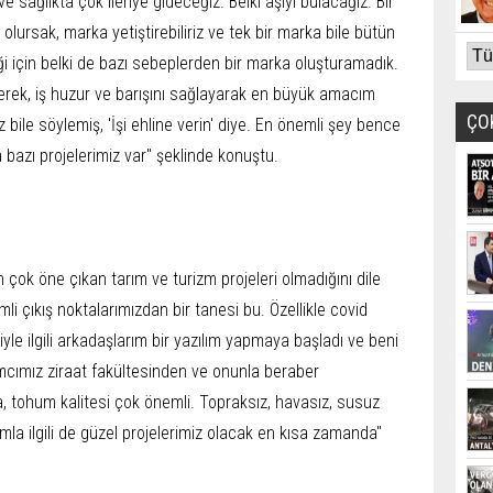
e sağlıkta çok ileriye gideceğiz. Belki aşıyı bulacağız. Bir
lursak, marka yetiştirebiliriz ve tek bir marka bile bütün
i için belki de bazı sebeplerden bir marka oluşturamadık.
derek, iş huzur ve barışını sağlayarak en büyük amacım
ÇO
bile söylemiş, 'İşi ehline verin' diye. En önemli şey bence
 bazı projelerimiz var" şeklinde konuştu.
n çok öne çıkan tarım ve turizm projeleri olmadığını dile
i çıkış noktalarımızdan bir tanesi bu. Özellikle covid
le ilgili arkadaşlarım bir yazılım yapmaya başladı ve beni
ımcımız ziraat fakültesinden ve onunla beraber
, tohum kalitesi çok önemli. Topraksız, havasız, susuz
ımla ilgili de güzel projelerimiz olacak en kısa zamanda"