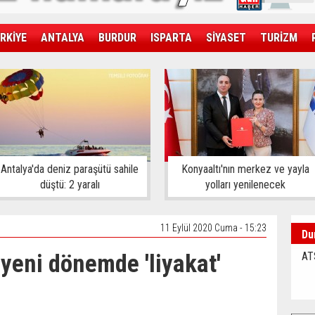
RKİYE
ANTALYA
BURDUR
ISPARTA
SİYASET
TURİZM
SAĞLIK
EKONOMİ
DÜNYA
Antalya'da deniz paraşütü sahile
Konyaaltı'nın merkez ve yayla
düştü: 2 yaralı
yolları yenilenecek
11 Eylül 2020 Cuma - 15:23
Du
yeni dönemde 'liyakat'
AT