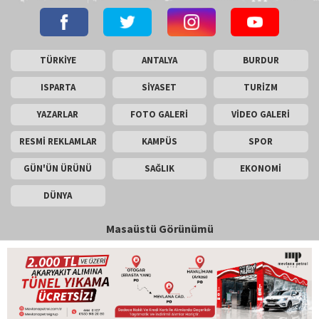
TÜRKİYE
ANTALYA
BURDUR
ISPARTA
SİYASET
TURİZM
YAZARLAR
FOTO GALERİ
VİDEO GALERİ
RESMİ REKLAMLAR
KAMPÜS
SPOR
GÜN'ÜN ÜRÜNÜ
SAĞLIK
EKONOMİ
DÜNYA
Masaüstü Görünümü
İletişim
Künye
Copyright © 2026 Gün Haber