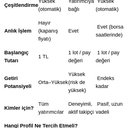
Yüksek
Yatırımcıya
Yüksek
Çeşitlendirme
(otomatik)
bağlı
(otomatik)
Hayır
Evet (borsa
Anlık İşlem
(kapanış
Evet
saatlerinde)
fiyatı)
Başlangıç
1 lot / pay
1 lot / pay
1 TL
Tutarı
değeri
değeri
Yüksek
Getiri
Endeks
Orta–Yüksek
(risk de
Potansiyeli
kadar
yüksek)
Tüm
Deneyimli,
Pasif, uzun
Kimler için?
yatırımcılar
aktif takipçi
vadeli
Hangi Profil Ne Tercih Etmeli?