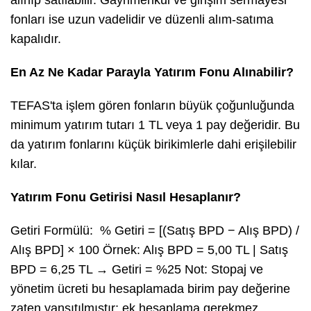
alınıp satılabilir. Gayrimenkul ve girişim sermayesi
fonları ise uzun vadelidir ve düzenli alım-satıma
kapalıdır.
En Az Ne Kadar Parayla Yatırım Fonu Alınabilir?
TEFAS'ta işlem gören fonların büyük çoğunluğunda
minimum yatırım tutarı 1 TL veya 1 pay değeridir. Bu
da yatırım fonlarını küçük birikimlerle dahi erişilebilir
kılar.
Yatırım Fonu Getirisi Nasıl Hesaplanır?
Getiri Formülü: % Getiri = [(Satış BPD − Alış BPD) /
Alış BPD] × 100 Örnek: Alış BPD = 5,00 TL | Satış
BPD = 6,25 TL → Getiri = %25 Not: Stopaj ve
yönetim ücreti bu hesaplamada birim pay değerine
zaten yansıtılmıştır; ek hesaplama gerekmez.