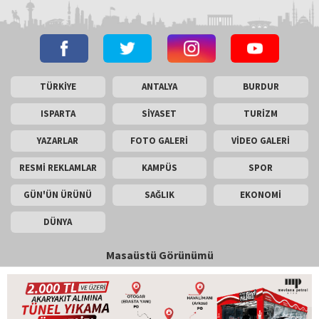
TÜRKİYE
ANTALYA
BURDUR
ISPARTA
SİYASET
TURİZM
YAZARLAR
FOTO GALERİ
VİDEO GALERİ
RESMİ REKLAMLAR
KAMPÜS
SPOR
GÜN'ÜN ÜRÜNÜ
SAĞLIK
EKONOMİ
DÜNYA
Masaüstü Görünümü
İletişim
Künye
Copyright © 2026 Gün Haber