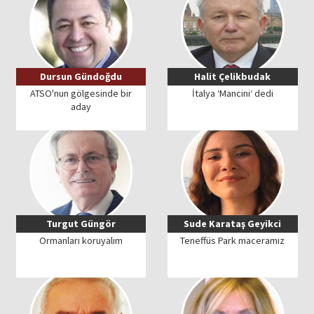
Dursun Gündoğdu
Halit Çelikbudak
ATSO'nun gölgesinde bir
İtalya ‘Mancini‘ dedi
aday
Turgut Güngör
Sude Karataş Geyikci
Ormanları koruyalım
Teneffüs Park maceramız