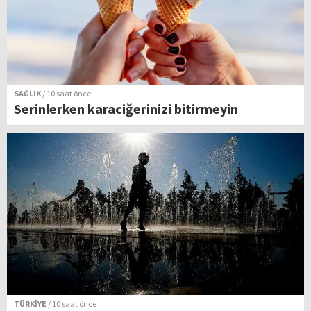
SAĞLIK
/ 10 saat önce
Serinlerken karaciğerinizi bitirmeyin
TÜRKİYE
/ 10 saat önce