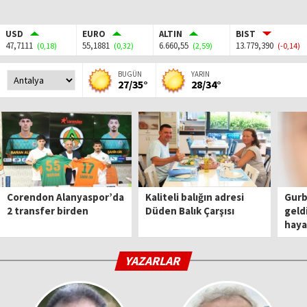
USD
EURO
ALTIN
BIST
47,7111
55,1881
6.660,55
13.779,390
(0,18)
(0,32)
(2,59)
(-0,14)
BUGÜN
YARIN
27/35°
28/34°
Corendon Alanyaspor’da
Kaliteli balığın adresi
Gurbe
2 transfer birden
Düden Balık Çarşısı
geld
haya
YAZARLAR