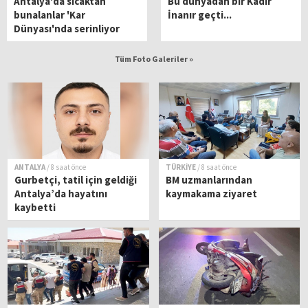
Antalya'da sıcaktan
Bu dünyadan bir Kadir
bunalanlar 'Kar
İnanır geçti...
Dünyası'nda serinliyor
Tüm Foto Galeriler »
ANTALYA
/ 8 saat önce
TÜRKİYE
/ 8 saat önce
Gurbetçi, tatil için geldiği
BM uzmanlarından
Antalya’da hayatını
kaymakama ziyaret
kaybetti