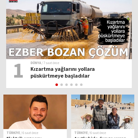
1
DÜNYA
/ 7 saat önce
Kızartma yağlarını yollara
püskürtmeye başladılar
TÜRKİYE
/ 6 saat önce
TÜRKİYE
/ 6 saat önce