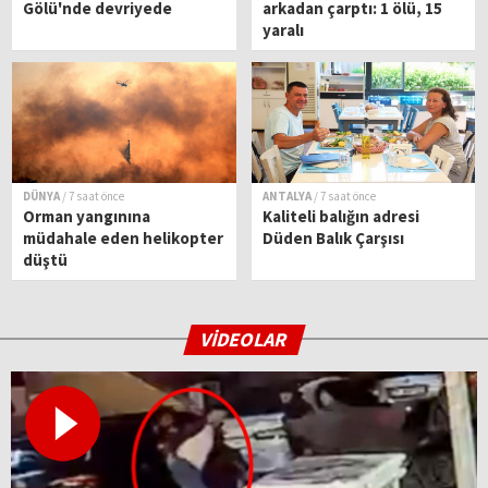
Gölü'nde devriyede
arkadan çarptı: 1 ölü, 15
yaralı
DÜNYA
/ 7 saat önce
ANTALYA
/ 7 saat önce
Orman yangınına
Kaliteli balığın adresi
müdahale eden helikopter
Düden Balık Çarşısı
düştü
VİDEOLAR