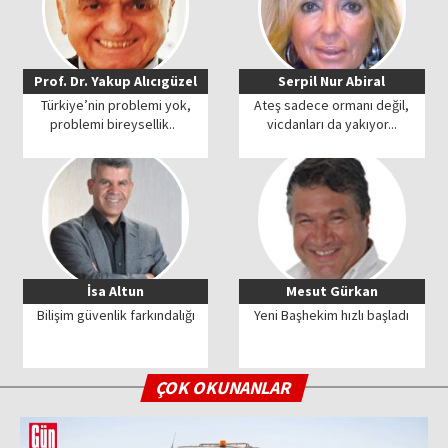
Prof. Dr. Yakup Alıcıgüzel
Serpil Nur Abiral
Türkiye’nin problemi yok,
Ateş sadece ormanı değil,
problemi bireysellik..
vicdanları da yakıyor...
İsa Altun
Mesut Gürkan
Bilişim güvenlik farkındalığı
Yeni Başhekim hızlı başladı
ÇOK OKUNANLAR