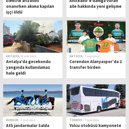
Elektrik arızasını
Anıtkabir'e damga vuran
onanırken akıma kapılan
aile hakkında yeni gelişme
işçi öldü
ANTALYA
/ 6 saat önce
ANTALYA
/ 7 saat önce
Antalya'da gecekondu
Corendon Alanyaspor’da 2
yangında kullanılamaz
transfer birden
hale geldi
BURDUR
/ 7 saat önce
TÜRKİYE
/ 7 saat önce
Atlı jandarmalar Salda
Yolcu otobüsü kamyonete