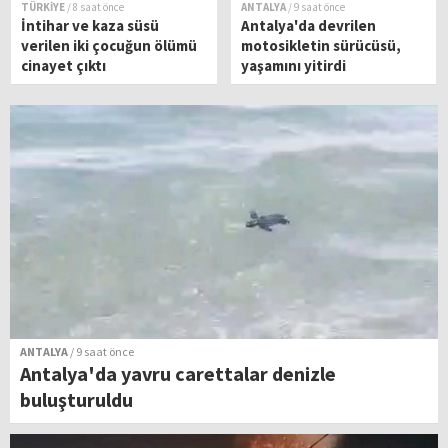
TÜRKİYE
/ 8 saat önce
ANTALYA
/ 9 saat önce
İntihar ve kaza süsü
Antalya'da devrilen
verilen iki çocuğun ölümü
motosikletin sürücüsü,
cinayet çıktı
yaşamını yitirdi
ANTALYA
/ 9 saat önce
Antalya'da yavru carettalar denizle
buluşturuldu