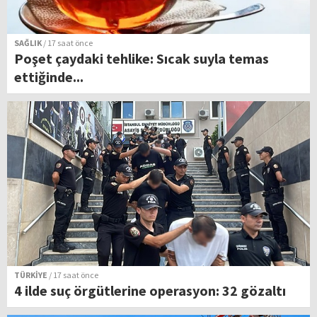
SAĞLIK
/ 17 saat önce
Poşet çaydaki tehlike: Sıcak suyla temas
ettiğinde...
TÜRKİYE
/ 17 saat önce
4 ilde suç örgütlerine operasyon: 32 gözaltı