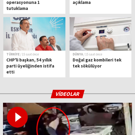
operasyonuna 1
açıklama
tutuklama
TÜRKİYE
/ 15 saat önce
DÜNYA
/ 15 saat önce
CHP'li başkan, 54 yıllık
Doğal gaz kombileri tek
parti üyeliğinden istifa
tek sökülüyor
etti
VİDEOLAR