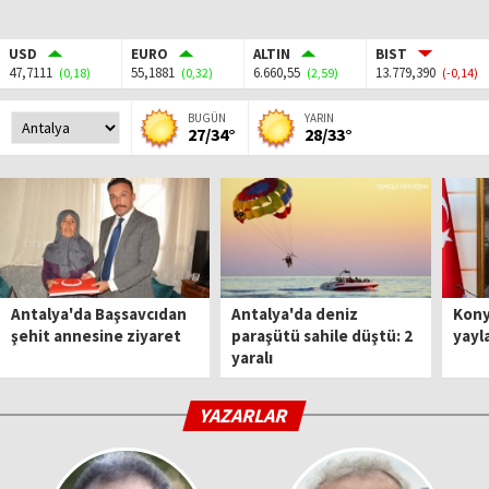
USD
EURO
ALTIN
BIST
47,7111
55,1881
6.660,55
13.779,390
(0,18)
(0,32)
(2,59)
(-0,14)
BUGÜN
YARIN
27/34°
28/33°
Antalya'da Başsavcıdan
Antalya'da deniz
Kony
şehit annesine ziyaret
paraşütü sahile düştü: 2
yayl
yaralı
YAZARLAR