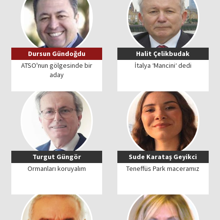
Dursun Gündoğdu
Halit Çelikbudak
ATSO'nun gölgesinde bir
İtalya ‘Mancini‘ dedi
aday
Turgut Güngör
Sude Karataş Geyikci
Ormanları koruyalım
Teneffüs Park maceramız