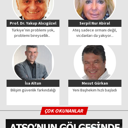
Prof. Dr. Yakup Alıcıgüzel
Serpil Nur Abiral
Türkiye’nin problemi yok,
Ateş sadece ormanı değil,
problemi bireysellik..
vicdanları da yakıyor...
İsa Altun
Mesut Gürkan
Bilişim güvenlik farkındalığı
Yeni Başhekim hızlı başladı
ÇOK OKUNANLAR