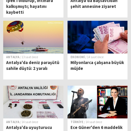
İpek’i öldürüp, intihara
Antalya'da Başsavcıdan
kalkışmıştı; hayatını
şehit annesine ziyaret
kaybetti
ANTALYA
/ 13 saat önce
EKONOMİ
/ 14 saat önce
Antalya'da deniz paraşütü
Milyonlarca çalışana büyük
sahile düştü: 2 yaralı
müjde
ANTALYA
/ 14 saat önce
TÜRKİYE
/ 14 saat önce
Antalya'da uyuşturucu
Ece Güner'den 6 maddelik