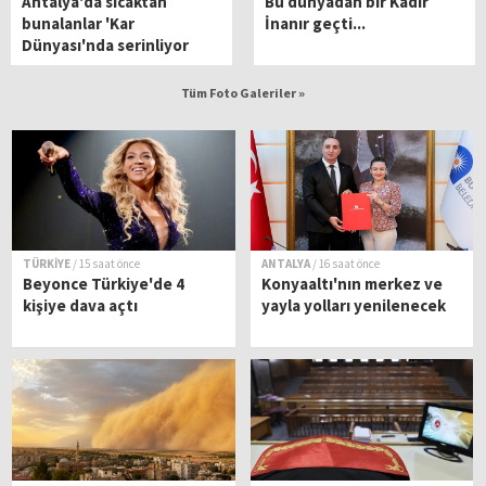
Antalya'da sıcaktan
Bu dünyadan bir Kadir
bunalanlar 'Kar
İnanır geçti...
Dünyası'nda serinliyor
Tüm Foto Galeriler »
TÜRKİYE
/ 15 saat önce
ANTALYA
/ 16 saat önce
Beyonce Türkiye'de 4
Konyaaltı'nın merkez ve
kişiye dava açtı
yayla yolları yenilenecek