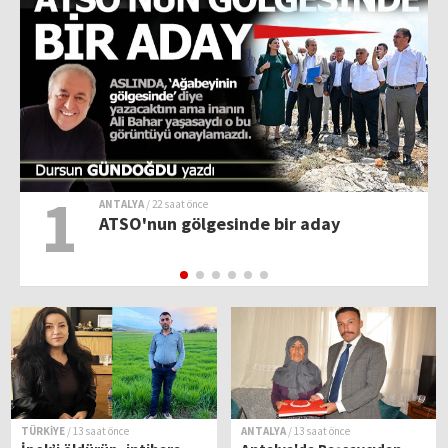
1
ANTALYA
/ 22 saat önce
ATSO'nun gölgesinde bir aday
TÜRKİYE
/ 13 saat önce
ANTALYA
/ 13 saat önce