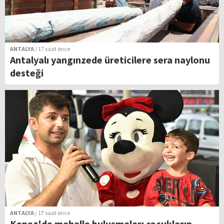
ANTALYA
/ 17 saat önce
Antalyalı yangınzede üreticilere sera naylonu
desteği
ANTALYA
/ 17 saat önce
Kepez'de mahalle buluşmaları çocukların