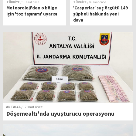
TÜRKİYE
/ 16 saat önce
TÜRKİYE
/ 16 saat önce
Meteoroloji'den o bölge
'Casperlar' suç örgütü 149
için 'toz taşınımı' uyarısı
şüpheli hakkında yeni
dava
ANTALYA
/ 17 saat önce
Döşemealtı'nda uyuşturucu operasyonu